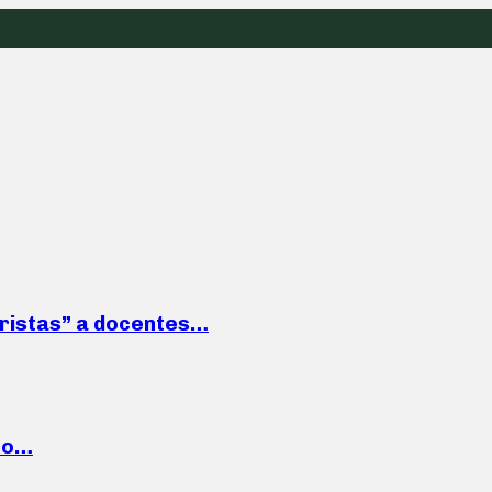
roristas” a docentes…
cto…