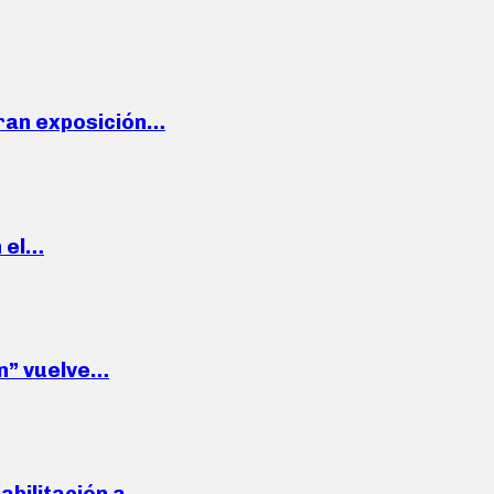
ran exposición…
n el…
wn” vuelve…
habilitación a…