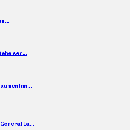
 un…
“Debe ser…
o: aumentan…
e General La…