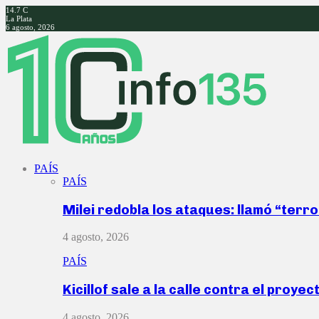
14.7
C
La Plata
6 agosto, 2026
Facebook
Twitter
Instagram
Youtube
PAÍS
PAÍS
Milei redobla los ataques: llamó “ter
4 agosto, 2026
PAÍS
Kicillof sale a la calle contra el proye
4 agosto, 2026