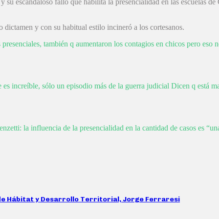
 su escandaloso fallo que habilita la presencialidad en las escuelas d
dictamen y con su habitual estilo incineró a los cortesanos.
s presenciales, también q aumentaron los contagios en chicos pero eso no
rte es increíble, sólo un episodio más de la guerra judicial Dicen q est
etti: la influencia de la presencialidad en la cantidad de casos es “una
e Hábitat y Desarrollo Territorial, Jorge Ferraresi