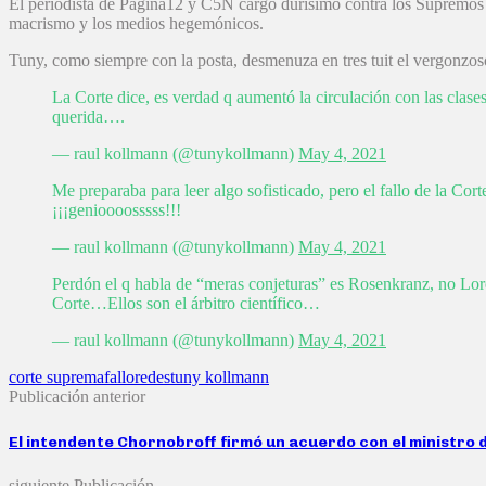
El periodista de Página12 y C5N cargó durísimo contra los Supremos y
macrismo y los medios hegemónicos.
Tuny, como siempre con la posta, desmenuza en tres tuit el vergonzoso 
La Corte dice, es verdad q aumentó la circulación con las clase
querida….
— raul kollmann (@tunykollmann)
May 4, 2021
Me preparaba para leer algo sofisticado, pero el fallo de la Co
¡¡¡genioooosssss!!!
— raul kollmann (@tunykollmann)
May 4, 2021
Perdón el q habla de “meras conjeturas” es Rosenkranz, no Lorenz
Corte…Ellos son el árbitro científico…
— raul kollmann (@tunykollmann)
May 4, 2021
corte suprema
fallo
redes
tuny kollmann
Publicación anterior
El intendente Chornobroff firmó un acuerdo con el ministro d
siguiente Publicación