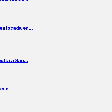
a enfocada en…
culta a San…
mero