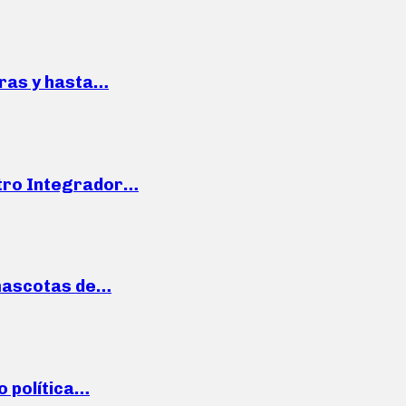
pras y hasta…
ntro Integrador…
mascotas de…
o política…