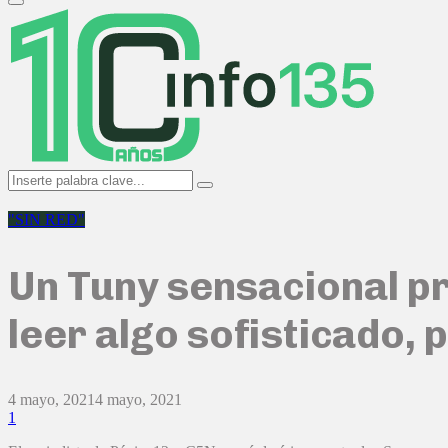
Primary
Menu
Search
Search
for:
"SIN RED"
Un Tuny sensacional p
leer algo sofisticado, 
4 mayo, 2021
4 mayo, 2021
1