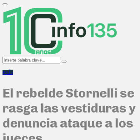
Search
for:
Primary
Menu
Search
Search
for:
PAÍS
El rebelde Stornelli se
rasga las vestiduras y
denuncia ataque a los
jueces