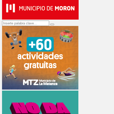
Search
Search
for: