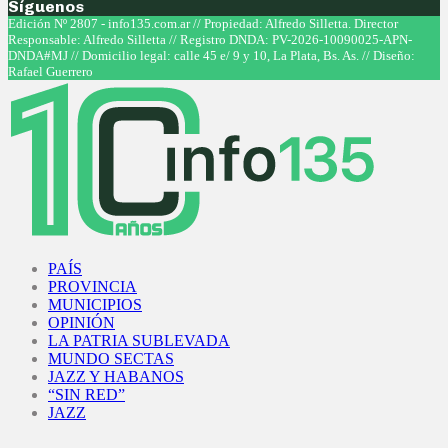
Síguenos
Facebook
Twitter
Instagram
Youtube
Edición Nº 2807 - info135.com.ar // Propiedad: Alfredo Silletta. Director
Responsable: Alfredo Silletta // Registro DNDA: PV-2026-10090025-APN-
DNDA#MJ // Domicilio legal: calle 45 e/ 9 y 10, La Plata, Bs. As. // Diseño:
Rafael Guerrero
Facebook
Twitter
Instagram
Youtube
PAÍS
PROVINCIA
MUNICIPIOS
OPINIÓN
LA PATRIA SUBLEVADA
MUNDO SECTAS
JAZZ Y HABANOS
“SIN RED”
JAZZ