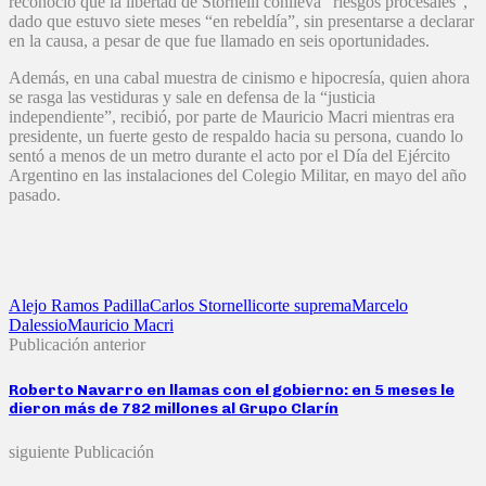
reconoció que la libertad de Stornelli conlleva “riesgos procesales”,
dado que estuvo siete meses “en rebeldía”, sin presentarse a declarar
en la causa, a pesar de que fue llamado en seis oportunidades.
Además, en una cabal muestra de cinismo e hipocresía, quien ahora
se rasga las vestiduras y sale en defensa de la “justicia
independiente”, recibió, por parte de Mauricio Macri mientras era
presidente, un fuerte gesto de respaldo hacia su persona, cuando lo
sentó a menos de un metro durante el acto por el Día del Ejército
Argentino en las instalaciones del Colegio Militar, en mayo del año
pasado.
Alejo Ramos Padilla
Carlos Stornelli
corte suprema
Marcelo
Dalessio
Mauricio Macri
Publicación anterior
Roberto Navarro en llamas con el gobierno: en 5 meses le
dieron más de 782 millones al Grupo Clarín
siguiente Publicación