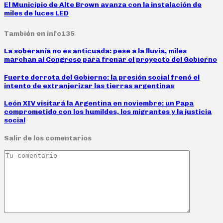
El Municipio de Alte Brown avanza con la instalación de
miles de luces LED
También en info135
La soberanía no es anticuada: pese a la lluvia, miles
marchan al Congreso para frenar el proyecto del Gobierno
Fuerte derrota del Gobierno: la presión social frenó el
intento de extranjerizar las tierras argentinas
León XIV visitará la Argentina en noviembre: un Papa
comprometido con los humildes, los migrantes y la justicia
social
Salir de los comentarios