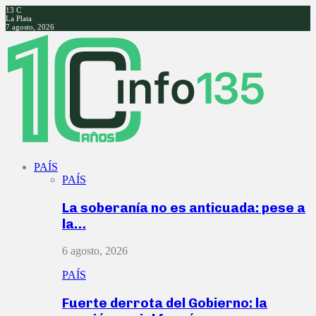
13
C
La Plata
7 agosto, 2026
Facebook
Twitter
Instagram
Youtube
PAÍS
PAÍS
La soberanía no es anticuada: pese a
la…
6 agosto, 2026
PAÍS
Fuerte derrota del Gobierno: la