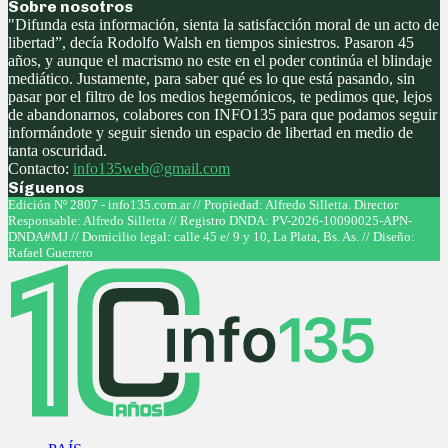
Sobre nosotros
"Difunda esta información, sienta la satisfacción moral de un acto de
libertad”, decía Rodolfo Walsh en tiempos siniestros. Pasaron 45
años, y aunque el macrismo no este en el poder continúa el blindaje
mediático. Justamente, para saber qué es lo que está pasando, sin
pasar por el filtro de los medios hegemónicos, te pedimos que, lejos
de abandonarnos, colabores con INFO135 para que podamos seguir
informándote y seguir siendo un espacio de libertad en medio de
tanta oscuridad.
Contacto:
info135web@gmail.com
Síguenos
Facebook
Twitter
Instagram
Youtube
Edición Nº 2807 - info135.com.ar // Propiedad: Alfredo Silletta. Director
Responsable: Alfredo Silletta // Registro DNDA: PV-2026-10090025-APN-
DNDA#MJ // Domicilio legal: calle 45 e/ 9 y 10, La Plata, Bs. As. // Diseño:
Rafael Guerrero
Facebook
Twitter
Instagram
Youtube