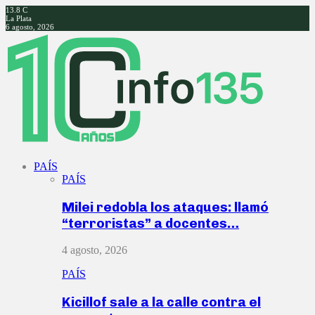
13.8
C
La Plata
6 agosto, 2026
Facebook
Twitter
Instagram
Youtube
PAÍS
PAÍS
Milei redobla los ataques: llamó
“terroristas” a docentes…
4 agosto, 2026
PAÍS
Kicillof sale a la calle contra el