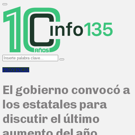
Search
for:
Primary
Menu
Search
Search
for:
PROVINCIA
El gobierno convocó a
los estatales para
discutir el último
aumento del año