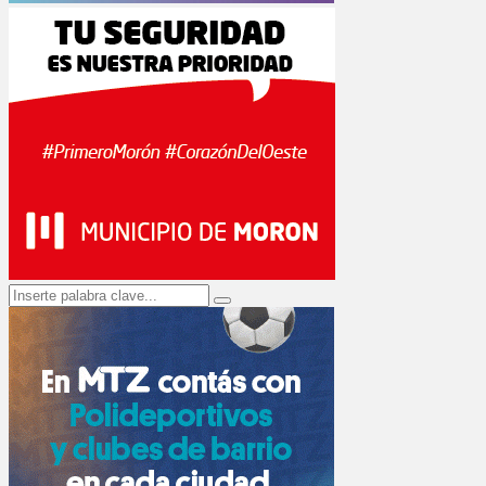
Search
Search
for: