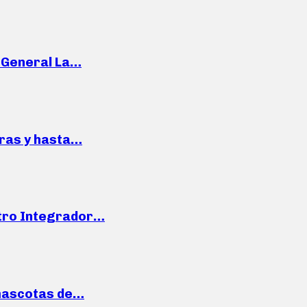
e General La…
pras y hasta…
ntro Integrador…
mascotas de…