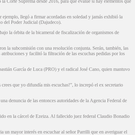
argo la Corte Suprema desde 2016, para que evalúe si hay elementos que
 ejemplo, llegó a firmar acordadas en soledad y jamás exhibió la
o del Poder Judicial (Dajudeco).
bajo la órbita de la bicameral de fiscalización de organismos de
earon la subcomisión con una resolución conjunta. Serán, también, las
tribuciones y facilitó la filtración de las escuchas pedidas por los
ebastián García de Luca (PRO) y el radical José Cano, quien mantuvo
 crees que yo difundía mis escuchas!”, lo increpó el ex secretario
 de una denuncia de las entonces autoridades de la Agencia Federal de
ido en la cárcel de Ezeiza. Al fallecido juez federal Claudio Bonadio
a un mayor interés en escuchar al señor Parrilli que en averiguar el