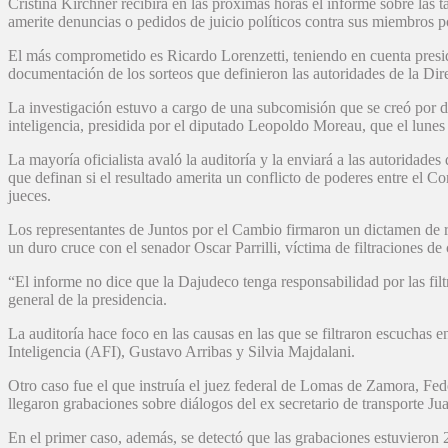
Cristina Kirchner recibirá en las próximas horas el informe sobre las 
amerite denuncias o pedidos de juicio políticos contra sus miembros po
El más comprometido es Ricardo Lorenzetti, teniendo en cuenta presid
documentación de los sorteos que definieron las autoridades de la Di
La investigación estuvo a cargo de una subcomisión que se creó por dis
inteligencia, presidida por el diputado Leopoldo Moreau, que el lunes 
La mayoría oficialista avaló la auditoría y la enviará a las autoridad
que definan si el resultado amerita un conflicto de poderes entre el Co
jueces.
Los representantes de Juntos por el Cambio firmaron un dictamen de r
un duro cruce con el senador Oscar Parrilli, víctima de filtraciones de
“El informe no dice que la Dajudeco tenga responsabilidad por las filt
general de la presidencia.
La auditoría hace foco en las causas en las que se filtraron escuchas e
Inteligencia (AFI), Gustavo Arribas y Silvia Majdalani.
Otro caso fue el que instruía el juez federal de Lomas de Zamora, Fede
llegaron grabaciones sobre diálogos del ex secretario de transporte Ju
En el primer caso, además, se detectó que las grabaciones estuvieron 2