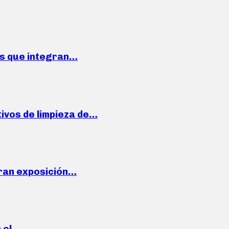
ses que integran…
ivos de limpieza de…
ran exposición…
n el…