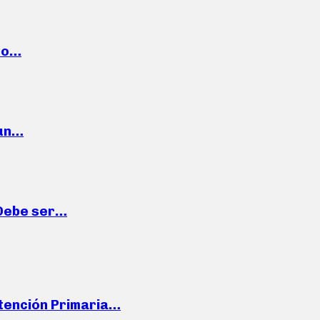
cto…
 un…
“Debe ser…
Atención Primaria…