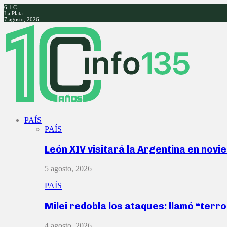
6.1
C
La Plata
7 agosto, 2026
Facebook
Twitter
Instagram
Youtube
PAÍS
PAÍS
León XIV visitará la Argentina en nov
5 agosto, 2026
PAÍS
Milei redobla los ataques: llamó “ter
4 agosto, 2026