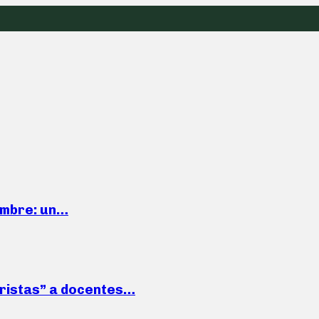
iembre: un…
roristas” a docentes…