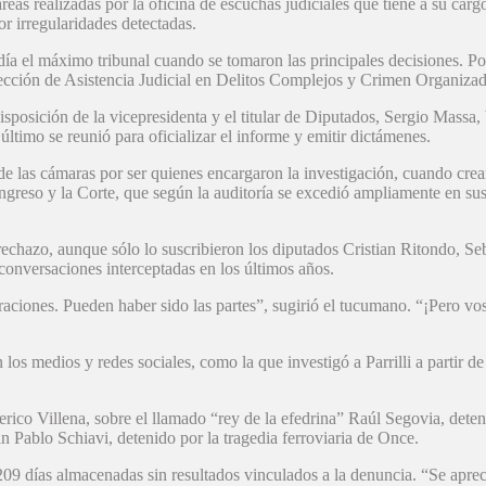
tareas realizadas por la oficina de escuchas judiciales que tiene a su c
r irregularidades detectadas.
ía el máximo tribunal cuando se tomaron las principales decisiones. Por
rección de Asistencia Judicial en Delitos Complejos y Crimen Organizad
posición de la vicepresidenta y el titular de Diputados, Sergio Massa, 
último se reunió para oficializar el informe y emitir dictámenes.
es de las cámaras por ser quienes encargaron la investigación, cuando cr
ngreso y la Corte, que según la auditoría se excedió ampliamente en sus a
echazo, aunque sólo lo suscribieron los diputados Cristian Ritondo, S
 conversaciones interceptadas en los últimos años.
raciones. Pueden haber sido las partes”, sugirió el tucumano. “¡Pero vos
n los medios y redes sociales, como la que investigó a Parrilli a partir
rico Villena, sobre el llamado “rey de la efedrina” Raúl Segovia, deten
an Pablo Schiavi, detenido por la tragedia ferroviaria de Once.
09 días almacenadas sin resultados vinculados a la denuncia. “Se apreci