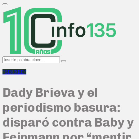
Search
for:
Primary
Menu
Search
Search
for:
"SIN RED"
Dady Brieva y el
periodismo basura:
disparó contra Baby y
Feinmann por “mentir