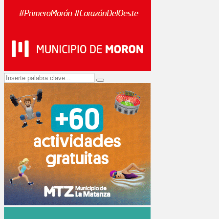
Search
Search
for: