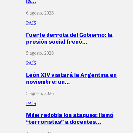
la…
6 agosto, 2026
PAÍS
Fuerte derrota del Gobierno: la
presión social frenó…
5 agosto, 2026
PAÍS
León XIV visitará la Argentina en
noviembre: un…
5 agosto, 2026
PAÍS
Milei redobla los ataques: llamó
“terroristas” a docentes…