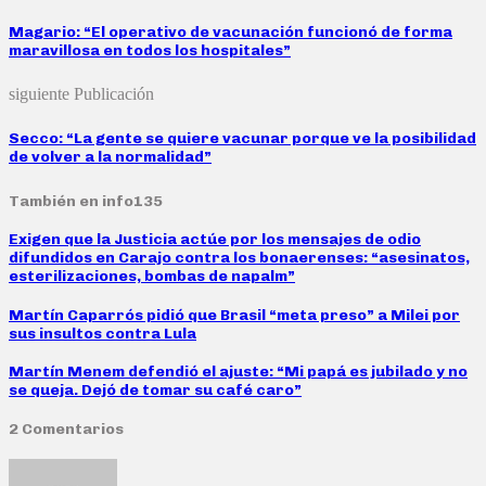
Magario: “El operativo de vacunación funcionó de forma
maravillosa en todos los hospitales”
siguiente Publicación
Secco: “La gente se quiere vacunar porque ve la posibilidad
de volver a la normalidad”
También en info135
Exigen que la Justicia actúe por los mensajes de odio
difundidos en Carajo contra los bonaerenses: “asesinatos,
esterilizaciones, bombas de napalm”
Martín Caparrós pidió que Brasil “meta preso” a Milei por
sus insultos contra Lula
Martín Menem defendió el ajuste: “Mi papá es jubilado y no
se queja. Dejó de tomar su café caro”
2 Comentarios