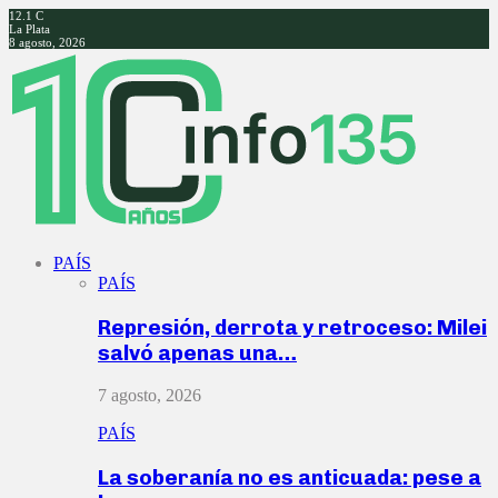
12.1
C
La Plata
8 agosto, 2026
Facebook
Twitter
Instagram
Youtube
PAÍS
PAÍS
Represión, derrota y retroceso: Milei
salvó apenas una…
7 agosto, 2026
PAÍS
La soberanía no es anticuada: pese a