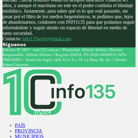
años, y aunque el macrismo no este en el poder continúa el blindaje
mediático. Justamente, para saber qué es lo que está pasando, sin
pasar por el filtro de los medios hegemónicos, te pedimos que, lejos
de abandonarnos, colabores con INFO135 para que podamos seguir
informándote y seguir siendo un espacio de libertad en medio de
tanta oscuridad.
Contacto:
info135web@gmail.com
Síguenos
Facebook
Twitter
Instagram
Youtube
Edición Nº 2807 - info135.com.ar // Propiedad: Alfredo Silletta. Director
Responsable: Alfredo Silletta // Registro DNDA: PV-2026-10090025-APN-
DNDA#MJ // Domicilio legal: calle 45 e/ 9 y 10, La Plata, Bs. As. // Diseño:
Rafael Guerrero
Facebook
Twitter
Instagram
Youtube
PAÍS
PROVINCIA
MUNICIPIOS