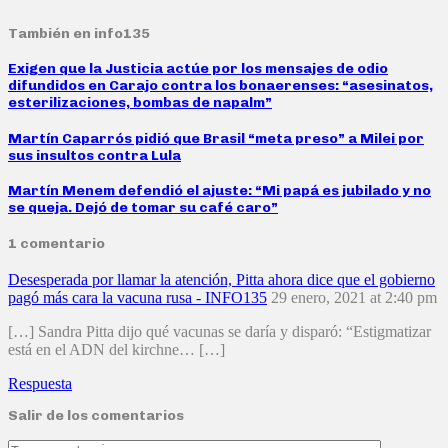
También en info135
Exigen que la Justicia actúe por los mensajes de odio
difundidos en Carajo contra los bonaerenses: “asesinatos,
esterilizaciones, bombas de napalm”
Martín Caparrós pidió que Brasil “meta preso” a Milei por
sus insultos contra Lula
Martín Menem defendió el ajuste: “Mi papá es jubilado y no
se queja. Dejó de tomar su café caro”
1 comentario
Desesperada por llamar la atención, Pitta ahora dice que el gobierno
pagó más cara la vacuna rusa - INFO135
29 enero, 2021 at 2:40 pm
[…] Sandra Pitta dijo qué vacunas se daría y disparó: “Estigmatizar
está en el ADN del kirchne… […]
Respuesta
Salir de los comentarios