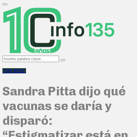
Search
for:
Primary
Menu
Search
Search
for:
"SIN RED"
Sandra Pitta dijo qué
vacunas se daría y
disparó:
“Estigmatizar está en