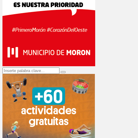
Search
Search
for: