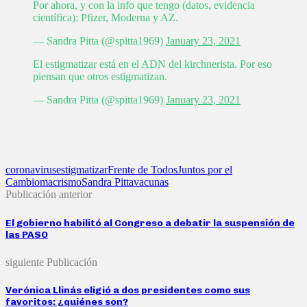
Por ahora, y con la info que tengo (datos, evidencia
científica): Pfizer, Moderna y AZ.
— Sandra Pitta (@spitta1969)
January 23, 2021
El estigmatizar está en el ADN del kirchnerista. Por eso
piensan que otros estigmatizan.
— Sandra Pitta (@spitta1969)
January 23, 2021
coronavirus
estigmatizar
Frente de Todos
Juntos por el
Cambio
macrismo
Sandra Pitta
vacunas
Publicación anterior
El gobierno habilitó al Congreso a debatir la suspensión de
las PASO
siguiente Publicación
Verónica Llinás eligió a dos presidentes como sus
favoritos: ¿quiénes son?