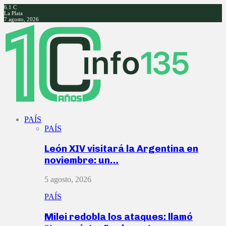
6.1
C
La Plata
7 agosto, 2026
Facebook
Twitter
Instagram
Youtube
PAÍS
PAÍS
León XIV visitará la Argentina en
noviembre: un…
5 agosto, 2026
PAÍS
Milei redobla los ataques: llamó