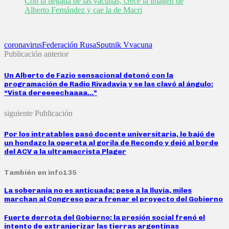
Con la llegada de las vacunas, crece la imagen de
Alberto Fernández y cae la de Macri
coronavirus
Federación Rusa
Sputnik V
vacuna
Publicación anterior
Un Alberto de Fazio sensacional detonó con la
programación de Radio Rivadavia y se las clavó al ángulo:
“Vista dereeeechaaaa…”
siguiente Publicación
Por los intratables pasó docente universitaria, le bajó de
un hondazo la opereta al gorila de Recondo y dejó al borde
del ACV a la ultramacrista Plager
También en info135
La soberanía no es anticuada: pese a la lluvia, miles
marchan al Congreso para frenar el proyecto del Gobierno
Fuerte derrota del Gobierno: la presión social frenó el
intento de extranjerizar las tierras argentinas