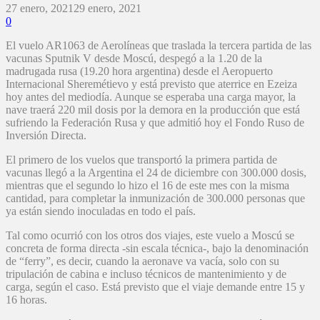
27 enero, 2021
29 enero, 2021
0
El vuelo AR1063 de Aerolíneas que traslada la tercera partida de las
vacunas Sputnik V desde Moscú, despegó a la 1.20 de la
madrugada rusa (19.20 hora argentina) desde el Aeropuerto
Internacional Sheremétievo y está previsto que aterrice en Ezeiza
hoy antes del mediodía. Aunque se esperaba una carga mayor, la
nave traerá 220 mil dosis por la demora en la producción que está
sufriendo la Federación Rusa y que admitió hoy el Fondo Ruso de
Inversión Directa.
El primero de los vuelos que transportó la primera partida de
vacunas llegó a la Argentina el 24 de diciembre con 300.000 dosis,
mientras que el segundo lo hizo el 16 de este mes con la misma
cantidad, para completar la inmunización de 300.000 personas que
ya están siendo inoculadas en todo el país.
Tal como ocurrió con los otros dos viajes, este vuelo a Moscú se
concreta de forma directa -sin escala técnica-, bajo la denominación
de “ferry”, es decir, cuando la aeronave va vacía, solo con su
tripulación de cabina e incluso técnicos de mantenimiento y de
carga, según el caso. Está previsto que el viaje demande entre 15 y
16 horas.