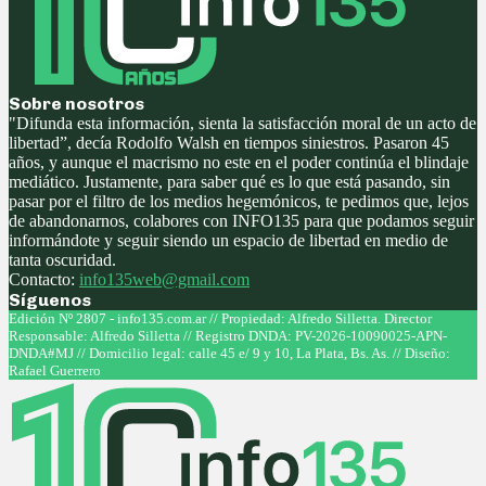
Sobre nosotros
"Difunda esta información, sienta la satisfacción moral de un acto de
libertad”, decía Rodolfo Walsh en tiempos siniestros. Pasaron 45
años, y aunque el macrismo no este en el poder continúa el blindaje
mediático. Justamente, para saber qué es lo que está pasando, sin
pasar por el filtro de los medios hegemónicos, te pedimos que, lejos
de abandonarnos, colabores con INFO135 para que podamos seguir
informándote y seguir siendo un espacio de libertad en medio de
tanta oscuridad.
Contacto:
info135web@gmail.com
Síguenos
Facebook
Twitter
Instagram
Youtube
Edición Nº 2807 - info135.com.ar // Propiedad: Alfredo Silletta. Director
Responsable: Alfredo Silletta // Registro DNDA: PV-2026-10090025-APN-
DNDA#MJ // Domicilio legal: calle 45 e/ 9 y 10, La Plata, Bs. As. // Diseño:
Rafael Guerrero