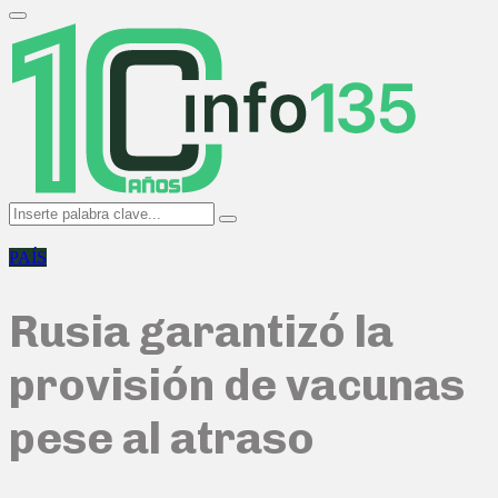
Search
for:
Primary
Menu
Search
Search
for:
PAÍS
Rusia garantizó la
provisión de vacunas
pese al atraso