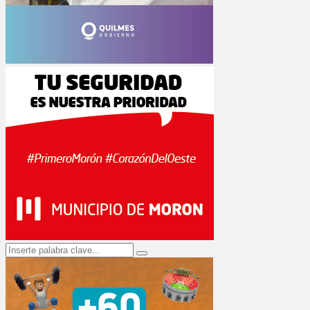
Search
Search
for: