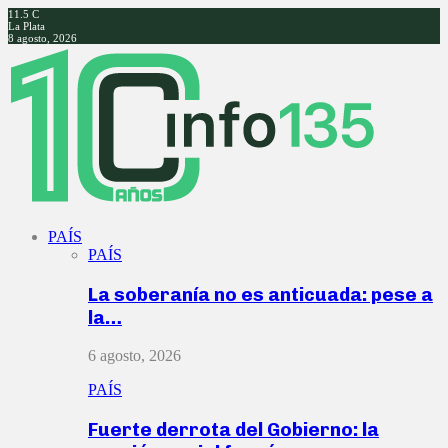
11.5
C
La Plata
8 agosto, 2026
Facebook
Twitter
Instagram
Youtube
PAÍS
PAÍS
La soberanía no es anticuada: pese a
la…
6 agosto, 2026
PAÍS
Fuerte derrota del Gobierno: la