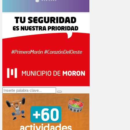
Search
Search
for: