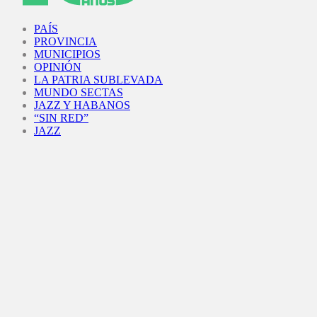
Facebook
Twitter
Instagram
Youtube
PAÍS
PROVINCIA
MUNICIPIOS
OPINIÓN
LA PATRIA SUBLEVADA
MUNDO SECTAS
JAZZ Y HABANOS
“SIN RED”
JAZZ