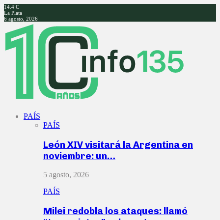
14.4
C
La Plata
6 agosto, 2026
Facebook
Twitter
Instagram
Youtube
PAÍS
PAÍS
León XIV visitará la Argentina en
noviembre: un…
5 agosto, 2026
PAÍS
Milei redobla los ataques: llamó