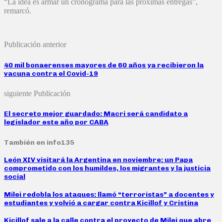
“La idea es armar un cronograma para las próximas entregas”,
remarcó.
Publicación anterior
40 mil bonaerenses mayores de 60 años ya recibieron la
vacuna contra el Covid-19
siguiente Publicación
El secreto mejor guardado: Macri será candidato a
legislador este año por CABA
También en info135
León XIV visitará la Argentina en noviembre: un Papa
comprometido con los humildes, los migrantes y la justicia
social
Milei redobla los ataques: llamó “terroristas” a docentes y
estudiantes y volvió a cargar contra Kicillof y Cristina
Kicillof sale a la calle contra el proyecto de Milei que abre