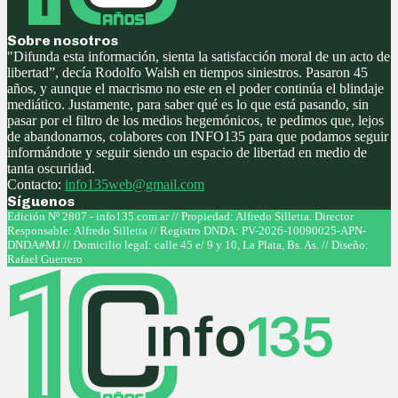
Sobre nosotros
"Difunda esta información, sienta la satisfacción moral de un acto de
libertad”, decía Rodolfo Walsh en tiempos siniestros. Pasaron 45
años, y aunque el macrismo no este en el poder continúa el blindaje
mediático. Justamente, para saber qué es lo que está pasando, sin
pasar por el filtro de los medios hegemónicos, te pedimos que, lejos
de abandonarnos, colabores con INFO135 para que podamos seguir
informándote y seguir siendo un espacio de libertad en medio de
tanta oscuridad.
Contacto:
info135web@gmail.com
Síguenos
Facebook
Twitter
Instagram
Youtube
Edición Nº 2807 - info135.com.ar // Propiedad: Alfredo Silletta. Director
Responsable: Alfredo Silletta // Registro DNDA: PV-2026-10090025-APN-
DNDA#MJ // Domicilio legal: calle 45 e/ 9 y 10, La Plata, Bs. As. // Diseño:
Rafael Guerrero