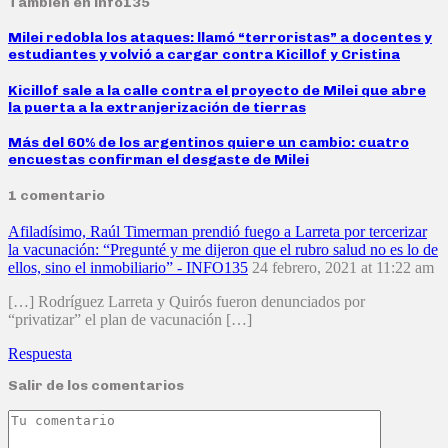
También en info135
Milei redobla los ataques: llamó “terroristas” a docentes y
estudiantes y volvió a cargar contra Kicillof y Cristina
Kicillof sale a la calle contra el proyecto de Milei que abre
la puerta a la extranjerización de tierras
Más del 60% de los argentinos quiere un cambio: cuatro
encuestas confirman el desgaste de Milei
1 comentario
Afiladísimo, Raúl Timerman prendió fuego a Larreta por tercerizar
la vacunación: “Pregunté y me dijeron que el rubro salud no es lo de
ellos, sino el inmobiliario” - INFO135
24 febrero, 2021 at 11:22 am
[…] Rodríguez Larreta y Quirós fueron denunciados por
“privatizar” el plan de vacunación […]
Respuesta
Salir de los comentarios