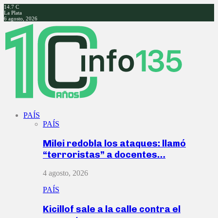
14.7
C
La Plata
6 agosto, 2026
Facebook
Twitter
Instagram
Youtube
PAÍS
PAÍS
Milei redobla los ataques: llamó
“terroristas” a docentes…
4 agosto, 2026
PAÍS
Kicillof sale a la calle contra el