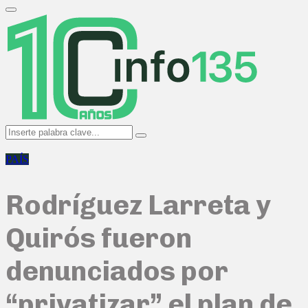
Search
for:
Primary
Menu
Search
Search
for:
PAÍS
Rodríguez Larreta y
Quirós fueron
denunciados por
“privatizar” el plan de