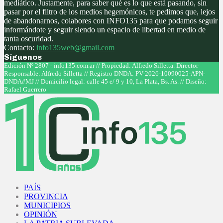
mediático. Justamente, para saber qué es lo que está pasando, sin
pasar por el filtro de los medios hegemónicos, te pedimos que, lejos
de abandonarnos, colabores con INFO135 para que podamos seguir
informándote y seguir siendo un espacio de libertad en medio de
tanta oscuridad.
Contacto:
info135web@gmail.com
Síguenos
Facebook
Twitter
Instagram
Youtube
Edición Nº 2807 - info135.com.ar // Propiedad: Alfredo Silletta. Director
Responsable: Alfredo Silletta // Registro DNDA: PV-2026-10090025-APN-
DNDA#MJ // Domicilio legal: calle 45 e/ 9 y 10, La Plata, Bs. As. // Diseño:
Rafael Guerrero
Facebook
Twitter
Instagram
Youtube
PAÍS
PROVINCIA
MUNICIPIOS
OPINIÓN