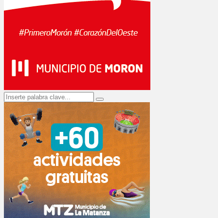
Search
Search
for: