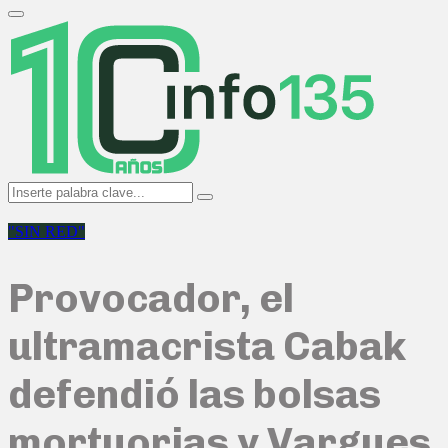
Search
for:
Primary
Menu
Search
Search
for:
"SIN RED"
Provocador, el
ultramacrista Cabak
defendió las bolsas
mortuorias y Vargues