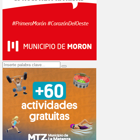
Search
Search
for: