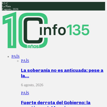
8.5
C
La Plata
8 agosto, 2026
Facebook
Twitter
Instagram
Youtube
PAÍS
PAÍS
La soberanía no es anticuada: pese a
la…
6 agosto, 2026
PAÍS
Fuerte derrota del Gobierno: la