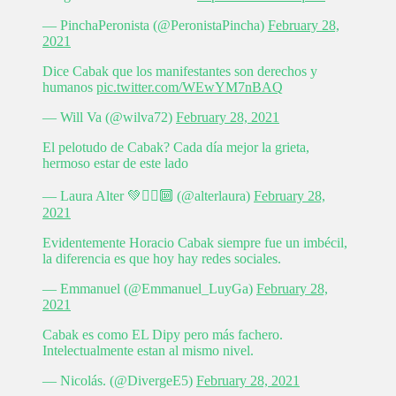
— PinchaPeronista (@PeronistaPincha)
February 28,
2021
Dice Cabak que los manifestantes son derechos y
humanos
pic.twitter.com/WEwYM7nBAQ
— Will Va (@wilva72)
February 28, 2021
El pelotudo de Cabak? Cada día mejor la grieta,
hermoso estar de este lado
— Laura Alter 💚✌🏽🔟 (@alterlaura)
February 28,
2021
Evidentemente Horacio Cabak siempre fue un imbécil,
la diferencia es que hoy hay redes sociales.
— Emmanuel (@Emmanuel_LuyGa)
February 28,
2021
Cabak es como EL Dipy pero más fachero.
Intelectualmente estan al mismo nivel.
— Nicolás. (@DivergeE5)
February 28, 2021