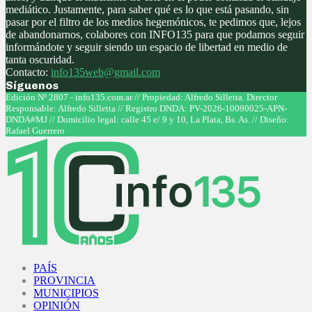
mediático. Justamente, para saber qué es lo que está pasando, sin
pasar por el filtro de los medios hegemónicos, te pedimos que, lejos
de abandonarnos, colabores con INFO135 para que podamos seguir
informándote y seguir siendo un espacio de libertad en medio de
tanta oscuridad.
Contacto:
info135web@gmail.com
Síguenos
Facebook
Twitter
Instagram
Youtube
Edición Nº 2807 - info135.com.ar // Propiedad: Alfredo Silletta. Director
Responsable: Alfredo Silletta // Registro DNDA: PV-2026-10090025-APN-
DNDA#MJ // Domicilio legal: calle 45 e/ 9 y 10, La Plata, Bs. As. // Diseño:
Rafael Guerrero
Facebook
Twitter
Instagram
Youtube
PAÍS
PROVINCIA
MUNICIPIOS
OPINIÓN