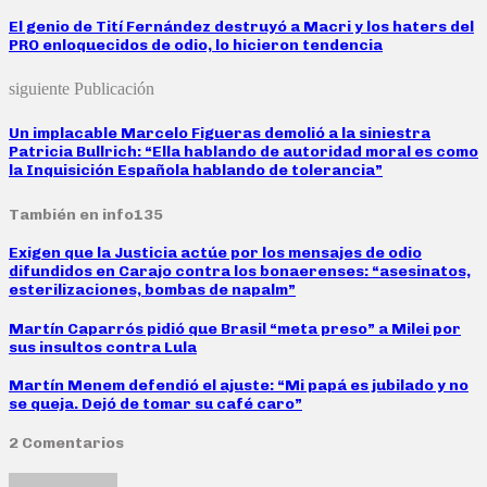
El genio de Tití Fernández destruyó a Macri y los haters del
PRO enloquecidos de odio, lo hicieron tendencia
siguiente Publicación
Un implacable Marcelo Figueras demolió a la siniestra
Patricia Bullrich: “Ella hablando de autoridad moral es como
la Inquisición Española hablando de tolerancia”
También en info135
Exigen que la Justicia actúe por los mensajes de odio
difundidos en Carajo contra los bonaerenses: “asesinatos,
esterilizaciones, bombas de napalm”
Martín Caparrós pidió que Brasil “meta preso” a Milei por
sus insultos contra Lula
Martín Menem defendió el ajuste: “Mi papá es jubilado y no
se queja. Dejó de tomar su café caro”
2 Comentarios