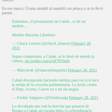
En ese marco, Úrsula atendió al mandril con peluca y se lo llevó
puesto
Entiendan ,el pensamiento de Cabak , es de un
modelo…
Modelo Macrista Libertario
— Chuck Lennon (@chuck_lennon)
February 28,
2021
Sepan comprender, a Cabak, se le llenó de mierda la
cabeza.
pic.twitter.com/xA87FF0aSi
— Marcelo☀️ (@marcedelaquinta)
February 28, 2021
Cabak desesperado haciendo méritos para ver si le toca
la sortija de la covacha parlamentaria. La lucha contra
el Dipy, Acosta, Casero va a ser sin tregua
— Freddy Salguero (@Freddysalg)
February 28, 2021
Lo devaluada que está la derecha que pasaron de
Borges a Cabak sin escalas
https://t.co/hvmIrequ1e