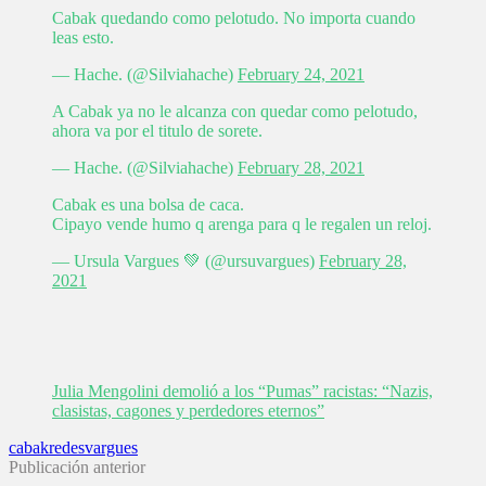
Cabak quedando como pelotudo. No importa cuando
leas esto.
— Hache. (@Silviahache)
February 24, 2021
A Cabak ya no le alcanza con quedar como pelotudo,
ahora va por el titulo de sorete.
— Hache. (@Silviahache)
February 28, 2021
Cabak es una bolsa de caca.
Cipayo vende humo q arenga para q le regalen un reloj.
— Ursula Vargues 💚 (@ursuvargues)
February 28,
2021
Julia Mengolini demolió a los “Pumas” racistas: “Nazis,
clasistas, cagones y perdedores eternos”
cabak
redes
vargues
Publicación anterior