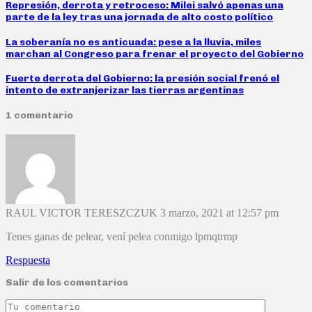
Represión, derrota y retroceso: Milei salvó apenas una
parte de la ley tras una jornada de alto costo político
La soberanía no es anticuada: pese a la lluvia, miles
marchan al Congreso para frenar el proyecto del Gobierno
Fuerte derrota del Gobierno: la presión social frenó el
intento de extranjerizar las tierras argentinas
1 comentario
RAUL VICTOR TERESZCZUK
3 marzo, 2021 at 12:57 pm
Tenes ganas de pelear, vení pelea conmigo lpmqtrmp
Respuesta
Salir de los comentarios