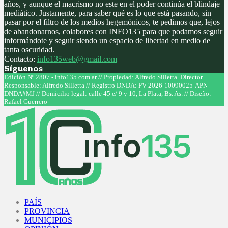
años, y aunque el macrismo no este en el poder continúa el blindaje
mediático. Justamente, para saber qué es lo que está pasando, sin
pasar por el filtro de los medios hegemónicos, te pedimos que, lejos
de abandonarnos, colabores con INFO135 para que podamos seguir
informándote y seguir siendo un espacio de libertad en medio de
tanta oscuridad.
Contacto:
info135web@gmail.com
Síguenos
Facebook
Twitter
Instagram
Youtube
Edición Nº 2807 - info135.com.ar // Propiedad: Alfredo Silletta. Director
Responsable: Alfredo Silletta // Registro DNDA: PV-2026-10090025-APN-
DNDA#MJ // Domicilio legal: calle 45 e/ 9 y 10, La Plata, Bs. As. // Diseño:
Rafael Guerrero
Facebook
Twitter
Instagram
Youtube
PAÍS
PROVINCIA
MUNICIPIOS