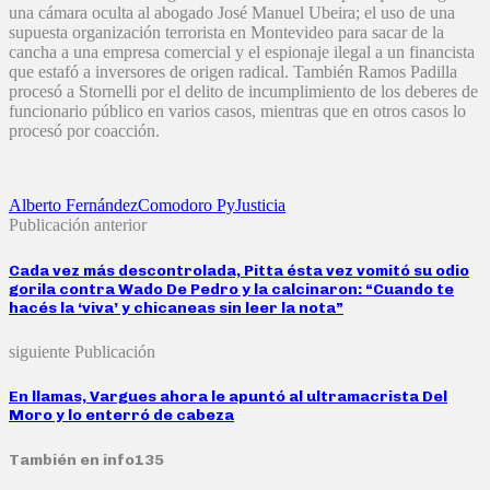
una cámara oculta al abogado José Manuel Ubeira; el uso de una
supuesta organización terrorista en Montevideo para sacar de la
cancha a una empresa comercial y el espionaje ilegal a un financista
que estafó a inversores de origen radical. También Ramos Padilla
procesó a Stornelli por el delito de incumplimiento de los deberes de
funcionario público en varios casos, mientras que en otros casos lo
procesó por coacción.
Alberto Fernández
Comodoro Py
Justicia
Publicación anterior
Cada vez más descontrolada, Pitta ésta vez vomitó su odio
gorila contra Wado De Pedro y la calcinaron: “Cuando te
hacés la ‘viva’ y chicaneas sin leer la nota”
siguiente Publicación
En llamas, Vargues ahora le apuntó al ultramacrista Del
Moro y lo enterró de cabeza
También en info135