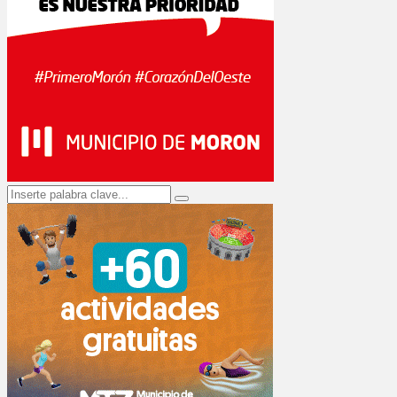
Search
Search
for: