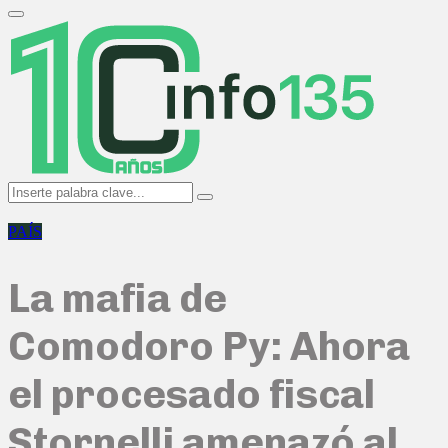
Search
for:
Primary
Menu
Search
Search
for:
PAÍS
La mafia de
Comodoro Py: Ahora
el procesado fiscal
Stornelli amenazó al