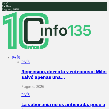
6.4
C
La Plata
9 agosto, 2026
Facebook
Twitter
Instagram
Youtube
PAÍS
PAÍS
Represión, derrota y retroceso: Milei
salvó apenas una…
7 agosto, 2026
PAÍS
La soberanía no es anticuada: pese a