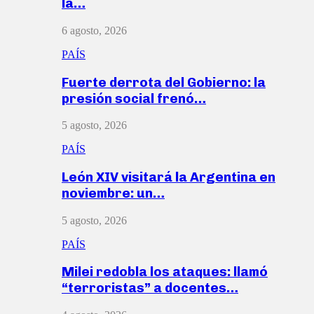
la…
6 agosto, 2026
PAÍS
Fuerte derrota del Gobierno: la
presión social frenó…
5 agosto, 2026
PAÍS
León XIV visitará la Argentina en
noviembre: un…
5 agosto, 2026
PAÍS
Milei redobla los ataques: llamó
“terroristas” a docentes…