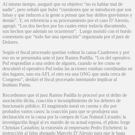
Al mismo tiempo, aseguró que su objetivo “no es hablar mal de
nadie”, pero señaló que hubo “cuestiones que se introducen que son
falsas y que inducen a la gente a pensar que hay delitos gravísimos y
demás”. Y, en referencia a su procesamiento por el caso D’Alessio,
agregó: “Los dos hechos por los cuales estoy todavía discutiendo,
son hechos que además no ocurrieron”. Luego insistió con el burdo
comentario que “todo fue una operación” organizada por el juez de
Dolores.
Según el fiscal procesado querían voltear la causa Cuadernos y por
eso no se presentaba ante el juez Ramos Padilla. “Los del operativo
Puf respondían a una orden de alguien, cuando se lee como se
descubrió el operativo Puf todas las acciones estaban coordinadas en
dos lugares, uno era AFI, el otro era una ONG que anda cerca de
Congreso”, deslizó el fiscal procesado intentando implicar al
Instituto Patria.
Recordemos que el juez Ramos Padilla lo procesó por el delito de
asociación ilícita, coacción e incumplimiento de los deberes de
funcionario público. El magistrado tomó en cuenta y dio por
probados varios casos: la coacción para que se produjera una
declaración en la causa por la compra de Gas Natural Licuado; la
investigación ilegal al ex marido de su actual esposa, el piloto Jorge
Christian Castañón; la extorsión al empresario Pedro Etchebest; la
instrucción al falso abogado Marcelo D’Alessio para que le haga