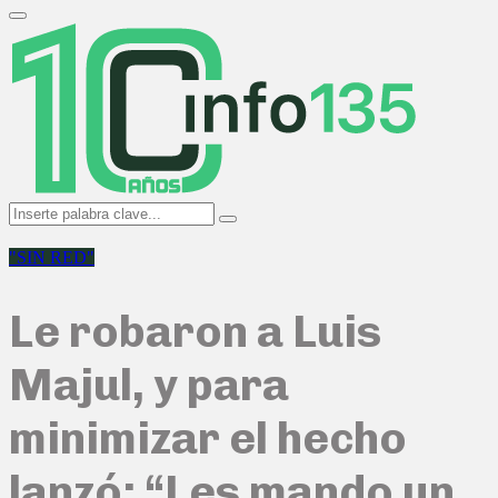
Search
for:
Primary
Menu
Search
Search
for:
"SIN RED"
Le robaron a Luis
Majul, y para
minimizar el hecho
lanzó: “Les mando un