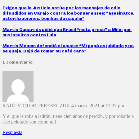
Exigen que la Justicia actúe por los mensajes de odio
difundidos en Carajo contra los bonaerenses: “asesinatos,
esterilizaciones, bombas de napalm”
Martín Caparrós pidió que Brasil “meta preso” a Milei por
sus insultos contra Lula
Martín Menem defendió el ajuste: “Mi papá es jubilado y no
se queja. Dejó de tomar su café caro”
1 comentario
RAUL VICTOR TERESZCZUK
4 marzo, 2021 at 12:37 pm
Y el que le roba a ladrón, tiene cien años de perdón, y por robarle a
este pelotudo son como mil
Respuesta