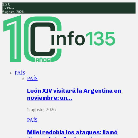
9.5
C
La Plata
6 agosto, 2026
Facebook
Twitter
Instagram
Youtube
PAÍS
PAÍS
León XIV visitará la Argentina en
noviembre: un…
5 agosto, 2026
PAÍS
Milei redobla los ataques: llamó