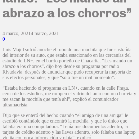
abrazo a los chorros”
4 marzo, 2021
4 marzo, 2021
0
Luis Majul sufrió anoche el robo de una mochila que fue sustraída
del interior de su auto, que estaba estacionado en las cercanías del
estudio de LN+, en el barrio porteño de Chacarita. “Les mando un
abrazo a los chorros”, dijo hoy desde su programa por radio
Rivadavia, después de anunciar que pudo recuperar la mayoría de
sus efectos personales, y que “solo fue un mal momento”.
“Estaba haciendo el programa en LN+, cuando en la calle Fraga,
cerca de los estudios, me rompen el vidrio del auto con una barreta y
me sacan la mochila que tenía ahí”, explicó el comunicador
ultramacrista.
Dijo que se enteró del hecho cuando “el amigo de una amiga” le
escribió contándole que encontró la mochila, y que lo único que
faltaba era una computadora. “Tenía mis documentos adentro, la
tarjeta de crédito adentro y las llaves adentro, solo faltaba una laptop
viejita con poca información y plata”, explicó.