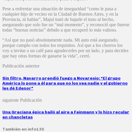
Pese a enfrentar una situación de inseguridad “como le pasa a
cualquier hijo de vecino en la Ciudad de Buenos Aires, y en la
Provincia, ni hablar”, Majul trató de bajarle el tono al hecho,
asegurando que solo fue un “mal momento”, y reconoció que fueron
todas “buenas noticias” debido a que recuperó lo más valioso.
“Así que no pasó absolutamente nada. Mi auto está asegurado,
porque cumplo con todos los requisitos. Así que a los chorros los
voy a invitar a un café para agradecerles por un lado, y para decirles
que hay otras formas de ganarse la vida”, cerró.
Publicación anterior
Sin filtro, Navarro prendió fuego a Novaresio: “El grupo
América lo pone a él para que no los vea nadie y el gobierno
les dé Edenor”
siguiente Publicación
Una Graciana épica bailó al aire a Feinmann y lo hizo recular
en chancletas
También en info135