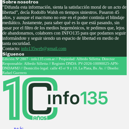
Sobre nosotros
"Difunda esta información, sienta la satisfacción moral de un acto de
libertad”, decía Rodolfo Walsh en tiempos siniestros. Pasaron 45
años, y aunque el macrismo no este en el poder continúa el blindaje
mediático. Justamente, para saber qué es lo que está pasando, sin
pasar por el filtro de los medios hegemónicos, te pedimos que, lejos
de abandonarnos, colabores con INFO135 para que podamos seguir
informándote y seguir siendo un espacio de libertad en medio de
tanta oscuridad.
Contacto:
info135web@gmail.com
Síguenos
Facebook
Twitter
Instagram
Youtube
Edición Nº 2807 - info135.com.ar // Propiedad: Alfredo Silletta. Director
Responsable: Alfredo Silletta // Registro DNDA: PV-2026-10090025-APN-
DNDA#MJ // Domicilio legal: calle 45 e/ 9 y 10, La Plata, Bs. As. // Diseño:
Rafael Guerrero
Facebook
Twitter
Instagram
Youtube