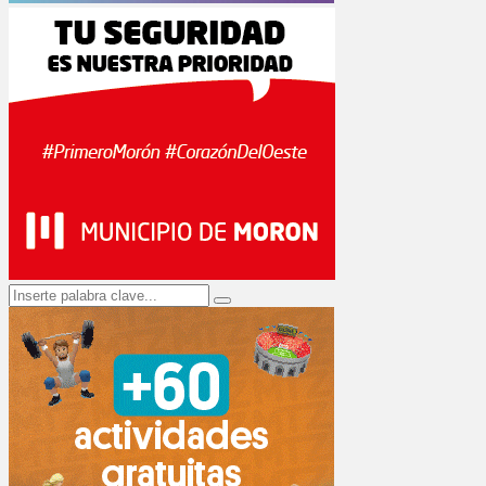
Search
Search
for: