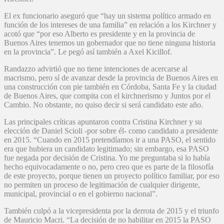
El ex funcionario aseguró que “hay un sistema político armado en
función de los intereses de una familia” en relación a los Kirchner y
acotó que “por eso Alberto es presidente y en la provincia de
Buenos Aires tenemos un gobernador que no tiene ninguna historia
en la provincia”. Le pegó así también a Axel Kicillof.
Randazzo advirtió que no tiene intenciones de acercarse al
macrismo, pero sí de avanzar desde la provincia de Buenos Aires en
una construcción con pie también en Córdoba, Santa Fe y la ciudad
de Buenos Aires, que compita con el kirchnerismo y Juntos por el
Cambio. No obstante, no quiso decir si será candidato este año.
Las principales críticas apuntaron contra Cristina Kirchner y su
elección de Daniel Scioli -por sobre él- como candidato a presidente
en 2015. “Cuando en 2015 pretendíamos ir a una PASO, el sentido
era que hubiera un candidato legitimado; sin embargo, esa PASO
fue negada por decisión de Cristina. Yo me preguntaba si lo había
hecho equivocadamente o no, pero creo que es parte de la filosofía
de este proyecto, porque tienen un proyecto político familiar, por eso
no permiten un proceso de legitimación de cualquier dirigente,
municipal, provincial o en el gobierno nacional”.
También culpó a la vicepresidenta por la derrota de 2015 y el triunfo
de Mauricio Macri. “La decisión de no habilitar en 2015 la PASO