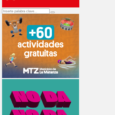
Search
Search
for: