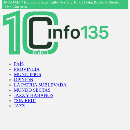
DNDA#MJ // Domicilio legal: calle 45 e/ 9 y 10, La Plata, Bs. As. // Diseño:
Rafael Guerrero
Facebook
Twitter
Instagram
Youtube
PAÍS
PROVINCIA
MUNICIPIOS
OPINIÓN
LA PATRIA SUBLEVADA
MUNDO SECTAS
JAZZ Y HABANOS
“SIN RED”
JAZZ