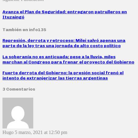
Avanza el Plan de Seguridad: entregaron patrulleros en
Ituzaingó
También en info135
Represión, derrota y retroceso: Milei salvó apenas una
parte de la ley tras una jornada de alto costo político
La soberanía no es anticuada: pese a la lluvia, miles
marchan al Congreso para frenar el proyecto del Gobierno
Fuerte derrota del Gobierno: la presión social frenó el
intento de extranjerizar las tierras argentinas
3 Comentarios
Hugo
5 marzo, 2021 at 12:50 pm