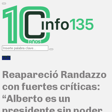
Search
for:
Primary
Menu
Search
Search
for:
PAÍS
Reapareció Randazzo
con fuertes críticas:
“Alberto es un
presidente sin poder