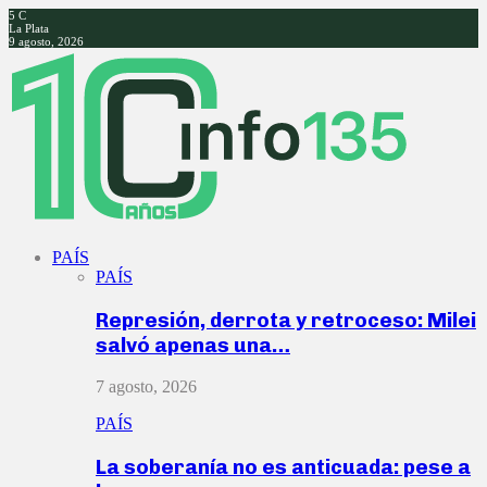
5
C
La Plata
9 agosto, 2026
Facebook
Twitter
Instagram
Youtube
PAÍS
PAÍS
Represión, derrota y retroceso: Milei
salvó apenas una…
7 agosto, 2026
PAÍS
La soberanía no es anticuada: pese a