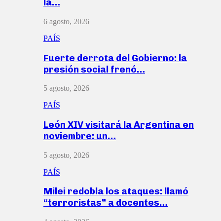
la…
6 agosto, 2026
PAÍS
Fuerte derrota del Gobierno: la
presión social frenó…
5 agosto, 2026
PAÍS
León XIV visitará la Argentina en
noviembre: un…
5 agosto, 2026
PAÍS
Milei redobla los ataques: llamó
“terroristas” a docentes…