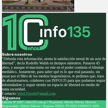
Sobre nosotros
"Difunda esta información, sienta la satisfacción moral de un acto de
libertad”, decía Rodolfo Walsh en tiempos siniestros. Pasaron 45
años, y aunque el macrismo no este en el poder continúa el blindaje
mediático. Justamente, para saber qué es lo que está pasando, sin
pasar por el filtro de los medios hegemónicos, te pedimos que, lejos
de abandonarnos, colabores con INFO135 para que podamos seguir
informándote y seguir siendo un espacio de libertad en medio de
tanta oscuridad.
Contacto:
info135web@gmail.com
Síguenos
Facebook
Twitter
Instagram
Youtube
Edición Nº 2807 - info135.com.ar // Propiedad: Alfredo Silletta. Director
Responsable: Alfredo Silletta // Registro DNDA: PV-2026-10090025-APN-