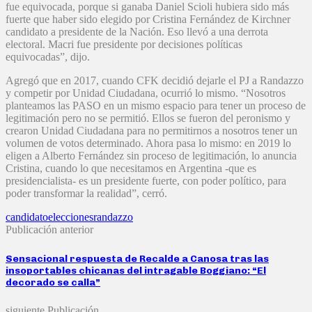
fue equivocada, porque si ganaba Daniel Scioli hubiera sido más
fuerte que haber sido elegido por Cristina Fernández de Kirchner
candidato a presidente de la Nación. Eso llevó a una derrota
electoral. Macri fue presidente por decisiones políticas
equivocadas”, dijo.
Agregó que en 2017, cuando CFK decidió dejarle el PJ a Randazzo
y competir por Unidad Ciudadana, ocurrió lo mismo. “Nosotros
planteamos las PASO en un mismo espacio para tener un proceso de
legitimación pero no se permitió. Ellos se fueron del peronismo y
crearon Unidad Ciudadana para no permitirnos a nosotros tener un
volumen de votos determinado. Ahora pasa lo mismo: en 2019 lo
eligen a Alberto Fernández sin proceso de legitimación, lo anuncia
Cristina, cuando lo que necesitamos en Argentina -que es
presidencialista- es un presidente fuerte, con poder político, para
poder transformar la realidad”, cerró.
candidato
elecciones
randazzo
Publicación anterior
Sensacional respuesta de Recalde a Canosa tras las
insoportables chicanas del intragable Boggiano: “El
decorado se calla”
siguiente Publicación