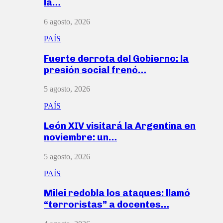
la…
6 agosto, 2026
PAÍS
Fuerte derrota del Gobierno: la
presión social frenó…
5 agosto, 2026
PAÍS
León XIV visitará la Argentina en
noviembre: un…
5 agosto, 2026
PAÍS
Milei redobla los ataques: llamó
“terroristas” a docentes…