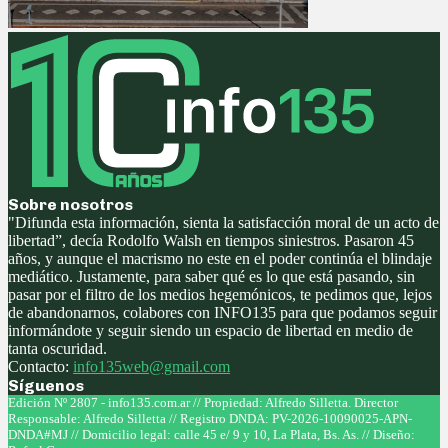
Sobre nosotros
"Difunda esta información, sienta la satisfacción moral de un acto de
libertad”, decía Rodolfo Walsh en tiempos siniestros. Pasaron 45
años, y aunque el macrismo no este en el poder continúa el blindaje
mediático. Justamente, para saber qué es lo que está pasando, sin
pasar por el filtro de los medios hegemónicos, te pedimos que, lejos
de abandonarnos, colabores con INFO135 para que podamos seguir
informándote y seguir siendo un espacio de libertad en medio de
tanta oscuridad.
Contacto:
info135web@gmail.com
Síguenos
Facebook
Twitter
Instagram
Youtube
Edición Nº 2807 - info135.com.ar // Propiedad: Alfredo Silletta. Director
Responsable: Alfredo Silletta // Registro DNDA: PV-2026-10090025-APN-
DNDA#MJ // Domicilio legal: calle 45 e/ 9 y 10, La Plata, Bs. As. // Diseño: