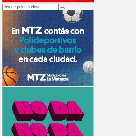
Search
Search
for: