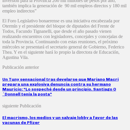
inversión para la Provincia 200 mil millones de pesos por año,
también implica la generación de 90 mil empleos directos y 180 mil
empleo indirectos”
El Foro Legislativo bonaerense es una iniciativa encabezada por
Otermín y el presidente del bloque de diputados del Frente de
Todos, Facundo Tignanelli, que desde el año pasado vienen
realizando encuentros con legisladores, concejales y concejalas de
toda la Provincia. Continuando con estas reuniones, el próximo
miércoles se presentará el secretario general de Gobierno, Federico
Thea. Y en el siguiente hará lo propio la directora de Educación,
Agustina Vila.
Publicación anterior
Un Tuny sensacional tras develarse que Mariano Macri
prepara una explosiva denuncia contra su hermano
Mauricio: “Lo sospeché desde un principio. Santiago O
´Donnell tenía la posta”
siguiente Publicación
El macrismo, los medios y un salvaje lobby a favor de las
vacunas de Pfizer