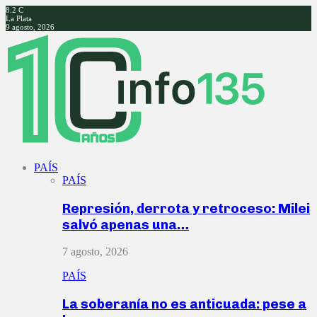
8.2
C
La Plata
9 agosto, 2026
Facebook
Twitter
Instagram
Youtube
PAÍS
PAÍS
Represión, derrota y retroceso: Milei
salvó apenas una…
7 agosto, 2026
PAÍS
La soberanía no es anticuada: pese a