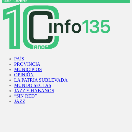
Rafael Guerrero
Facebook
Twitter
Instagram
Youtube
PAÍS
PROVINCIA
MUNICIPIOS
OPINIÓN
LA PATRIA SUBLEVADA
MUNDO SECTAS
JAZZ Y HABANOS
“SIN RED”
JAZZ