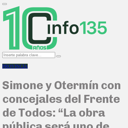
Search
for:
Primary
Menu
Search
Search
for:
PROVINCIA
Simone y Otermín con
concejales del Frente
de Todos: “La obra
pública será uno de