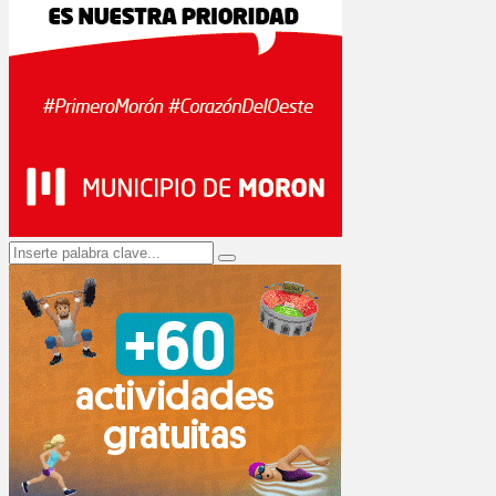
Search
Search
for: