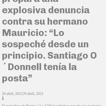
explosiva denuncia
contra su hermano
Mauricio: “Lo
sospeché desde un
principio. Santiago O
´Donnell tenía la
posta”
29 abril, 2021
29 abril, 2021
1
El periodista de Pagina 12 y C5N haciéndose eco de una exclusiva,