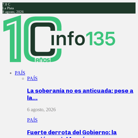
7.8
C
La Plata
8 agosto, 2026
Facebook
Twitter
Instagram
Youtube
PAÍS
PAÍS
La soberanía no es anticuada: pese a
la…
6 agosto, 2026
PAÍS
Fuerte derrota del Gobierno: la