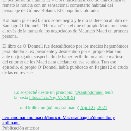
remató la noticia con un sensacional comentario habitual del
personaje de Gómez Bolaño, El Chapulín Colorado.
Kollmann puso así blanco sobre negro y le dio la derecha al libro de
Santiago O’Donnell, “Hermano” en el que el propio Mariano cuenta
el revés de la trama de los negociados de Mauricio Macri en primera
persona.
El libro de O’Donnell fue descalificado por los medios hegemónicos
para blindar al ex presidente y desmentido por el propio Mariano
ante un juzgado, sospechado de haber recibido un apriete mafioso
del entorno de los Macri para declarar en ese sentido. Tras ese
episodio, el propio O’Donnell había publicado en Pagina12 el crudo
de las entrevistas.
Lo sospeché desde un principio:
@santiodonnell
tenía
la posta
https://t.co/YguVvYlbXt
— raul kollmann (@tunykollmann)
April 27, 2021
hermano
mariano macri
Mauricio Macri
santiago o'donnell
tuny
kollmann
Publicación anterior