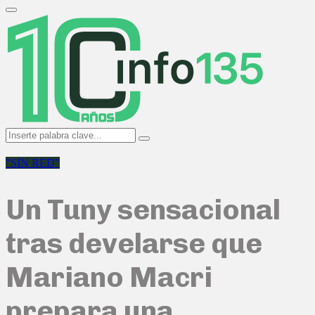
Search
for:
Primary
Menu
Search
Search
for:
"SIN RED"
Un Tuny sensacional
tras develarse que
Mariano Macri
prepara una