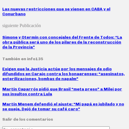
Las nuevas restricciones que se vienen en CABA y el
Conurbano
siguiente Publicación
Simone y Otermín con concejales del Frente de Todos: “La
obra pública será uno de los pilares de la reconstrucción
de la Provincia”
También en info135
Exigen que la Justicia actúe por los mensajes de odio
difundidos en Carajo contra los bonaerenses: “asesinatos,
esterilizaciones, bombas de napalm”
Martín Caparrós pidió que Brasil “meta preso” a Milei por
sus insultos contra Lula
Martín Menem defendió el ajuste: “Mi papá es jubilado y no
se queja. Dejó de tomar su café caro”
Salir de los comentarios