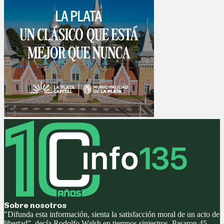
Sobre nosotros
"Difunda esta información, sienta la satisfacción moral de un acto de
libertad”, decía Rodolfo Walsh en tiempos siniestros. Pasaron 45