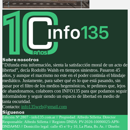
Sobre nosotros
"Difunda esta información, sienta la satisfacción moral de un acto de
libertad”, decía Rodolfo Walsh en tiempos siniestros. Pasaron 45
años, y aunque el macrismo no este en el poder continúa el blindaje
mediático. Justamente, para saber qué es lo que está pasando, sin
pasar por el filtro de los medios hegemónicos, te pedimos que, lejos
de abandonarnos, colabores con INFO135 para que podamos seguir
informándote y seguir siendo un espacio de libertad en medio de
tanta oscuridad.
Contacto:
info135web@gmail.com
Síguenos
Facebook
Twitter
Instagram
Youtube
Edición Nº 2807 - info135.com.ar // Propiedad: Alfredo Silletta. Director
Responsable: Alfredo Silletta // Registro DNDA: PV-2026-10090025-APN-
DNDA#MJ // Domicilio legal: calle 45 e/ 9 y 10, La Plata, Bs. As. // Diseño: