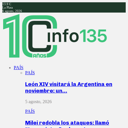
13.9
C
La Plata
6 agosto, 2026
Facebook
Twitter
Instagram
Youtube
PAÍS
PAÍS
León XIV visitará la Argentina en
noviembre: un…
5 agosto, 2026
PAÍS
Milei redobla los ataques: llamó