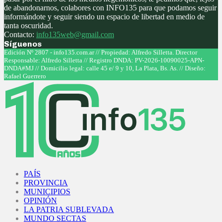
de abandonarnos, colabores con INFO135 para que podamos seguir
informándote y seguir siendo un espacio de libertad en medio de
tanta oscuridad.
Contacto:
info135web@gmail.com
Síguenos
Facebook
Twitter
Instagram
Youtube
Edición Nº 2807 - info135.com.ar // Propiedad: Alfredo Silletta. Director
Responsable: Alfredo Silletta // Registro DNDA: PV-2026-10090025-APN-
DNDA#MJ // Domicilio legal: calle 45 e/ 9 y 10, La Plata, Bs. As. // Diseño:
Rafael Guerrero
Facebook
Twitter
Instagram
Youtube
PAÍS
PROVINCIA
MUNICIPIOS
OPINIÓN
LA PATRIA SUBLEVADA
MUNDO SECTAS