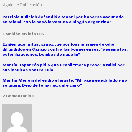
siguiente Publicación
Patricia Bullrich defendió a Macri por haberse vacunado
en Miami: “No le sacó la vacuna a ningún argentino”
También en info135
Exigen que la Justicia actúe por los mensajes de odio
difundidos en Carajo contra los bonaerenses: “asesinatos,
esterilizaciones, bombas de napalm”
Martín Caparrós pidió que Brasil “meta preso” a Milei por
sus insultos contra Lula
Martín Menem defendió el ajuste: “Mi papá es jubilado y no
se queja. Dejó de tomar su café caro”
2 Comentarios