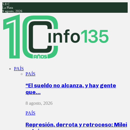
5.8
C
La Plata
9 agosto, 2026
Facebook
Twitter
Instagram
Youtube
PAÍS
PAÍS
“El sueldo no alcanza, y hay gente
que…
8 agosto, 2026
PAÍS
Represión, derrota y retroceso: Milei