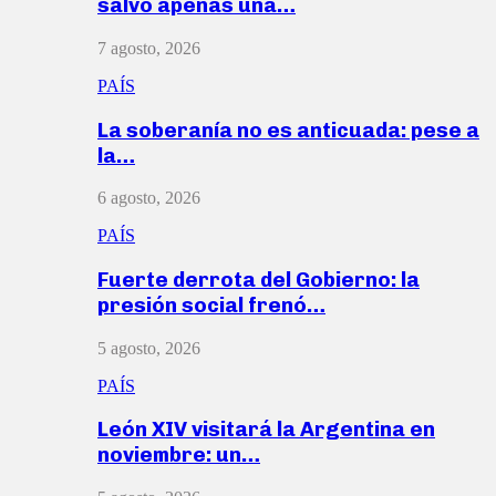
salvó apenas una…
7 agosto, 2026
PAÍS
La soberanía no es anticuada: pese a
la…
6 agosto, 2026
PAÍS
Fuerte derrota del Gobierno: la
presión social frenó…
5 agosto, 2026
PAÍS
León XIV visitará la Argentina en
noviembre: un…