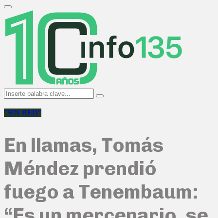
Search
for:
Primary
Menu
Search
Search
for:
"SIN RED"
En llamas, Tomás
Méndez prendió
fuego a Tenembaum:
“Es un mercenario, se