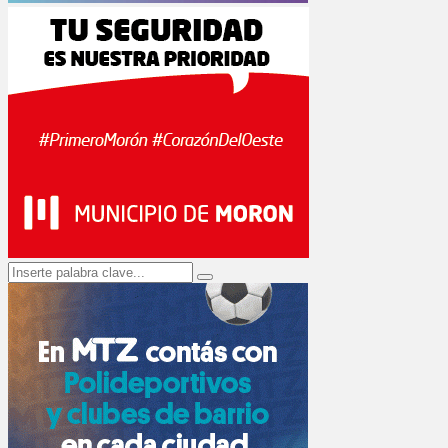
Search
Search
for: