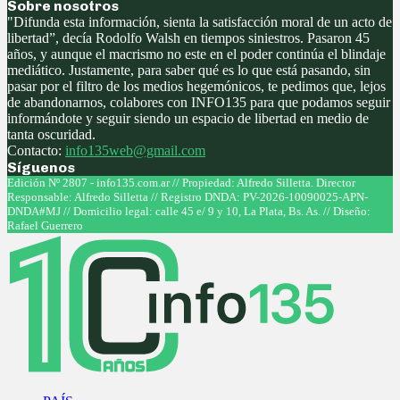
Sobre nosotros
"Difunda esta información, sienta la satisfacción moral de un acto de
libertad”, decía Rodolfo Walsh en tiempos siniestros. Pasaron 45
años, y aunque el macrismo no este en el poder continúa el blindaje
mediático. Justamente, para saber qué es lo que está pasando, sin
pasar por el filtro de los medios hegemónicos, te pedimos que, lejos
de abandonarnos, colabores con INFO135 para que podamos seguir
informándote y seguir siendo un espacio de libertad en medio de
tanta oscuridad.
Contacto:
info135web@gmail.com
Síguenos
Facebook
Twitter
Instagram
Youtube
Edición Nº 2807 - info135.com.ar // Propiedad: Alfredo Silletta. Director
Responsable: Alfredo Silletta // Registro DNDA: PV-2026-10090025-APN-
DNDA#MJ // Domicilio legal: calle 45 e/ 9 y 10, La Plata, Bs. As. // Diseño:
Rafael Guerrero
Facebook
Twitter
Instagram
Youtube