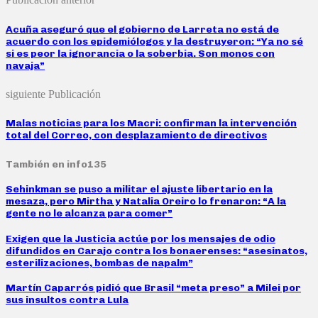
Acuña aseguró que el gobierno de Larreta no está de
acuerdo con los epidemiólogos y la destruyeron: “Ya no sé
si es peor la ignorancia o la soberbia. Son monos con
navaja”
siguiente Publicación
Malas noticias para los Macri: confirman la intervención
total del Correo, con desplazamiento de directivos
También en info135
Sehinkman se puso a militar el ajuste libertario en la
mesaza, pero Mirtha y Natalia Oreiro lo frenaron: “A la
gente no le alcanza para comer”
Exigen que la Justicia actúe por los mensajes de odio
difundidos en Carajo contra los bonaerenses: “asesinatos,
esterilizaciones, bombas de napalm”
Martín Caparrós pidió que Brasil “meta preso” a Milei por
sus insultos contra Lula