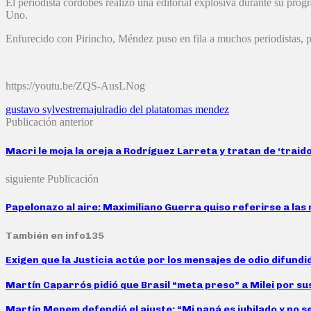
El periodista cordobés realizó una editorial explosiva durante su pr
Uno.
Enfurecido con Pirincho, Méndez puso en fila a muchos periodistas, par
https://youtu.be/ZQS-AusLNog
gustavo sylvestre
majul
radio del plata
tomas mendez
Publicación anterior
Macri le moja la oreja a Rodríguez Larreta y tratan de ‘traido
siguiente Publicación
Papelonazo al aire: Maximiliano Guerra quiso referirse a las
También en info135
Exigen que la Justicia actúe por los mensajes de odio difund
Martín Caparrós pidió que Brasil “meta preso” a Milei por su
Martín Menem defendió el ajuste: “Mi papá es jubilado y no s