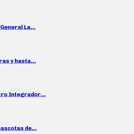
e General La…
pras y hasta…
ntro Integrador…
mascotas de…