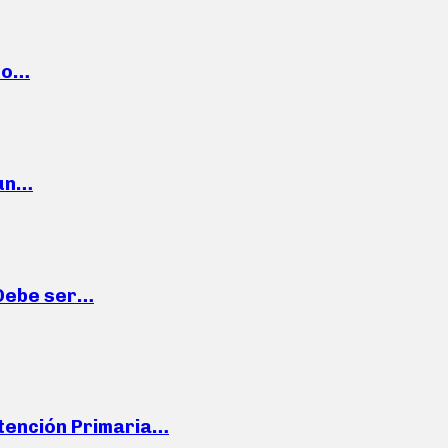
cto…
 un…
“Debe ser…
Atención Primaria…