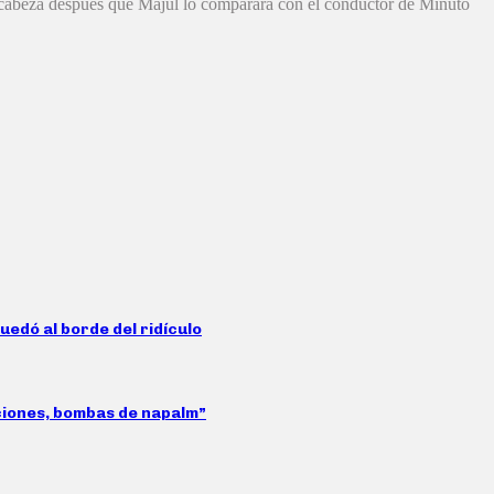
on cabeza después que Majul lo comparara con el conductor de Minuto
uedó al borde del ridículo
aciones, bombas de napalm”