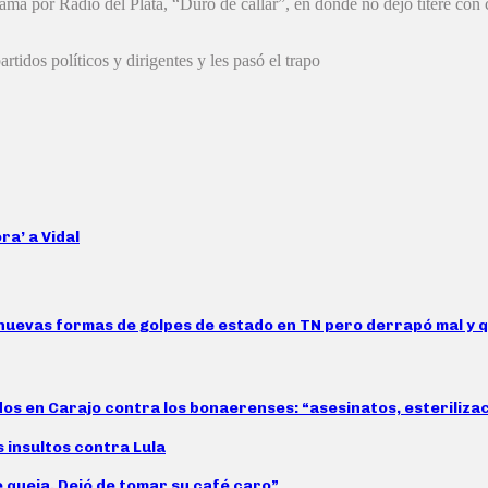
ograma por Radio del Plata, “Duro de callar”, en donde no dejó títere c
tidos políticos y dirigentes y les pasó el trapo
ra’ a Vidal
 nuevas formas de golpes de estado en TN pero derrapó mal y q
idos en Carajo contra los bonaerenses: “asesinatos, esteriliz
s insultos contra Lula
e queja. Dejó de tomar su café caro”