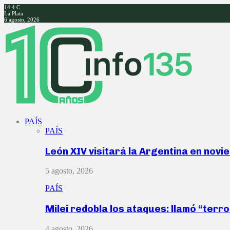
14.4
C
La Plata
6 agosto, 2026
Facebook
Twitter
Instagram
Youtube
PAÍS
PAÍS
León XIV visitará la Argentina en nov
5 agosto, 2026
PAÍS
Milei redobla los ataques: llamó “ter
4 agosto, 2026