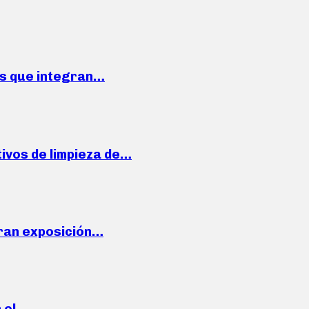
ses que integran…
ivos de limpieza de…
ran exposición…
n el…