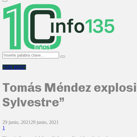
Primary
Menu
Search
Search
for:
"SIN RED"
Tomás Méndez explosivo
Sylvestre”
29 junio, 2021
29 junio, 2021
1