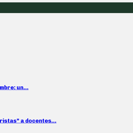
iembre: un…
roristas” a docentes…