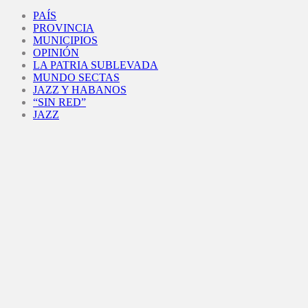
Facebook
Twitter
Instagram
Youtube
PAÍS
PROVINCIA
MUNICIPIOS
OPINIÓN
LA PATRIA SUBLEVADA
MUNDO SECTAS
JAZZ Y HABANOS
“SIN RED”
JAZZ