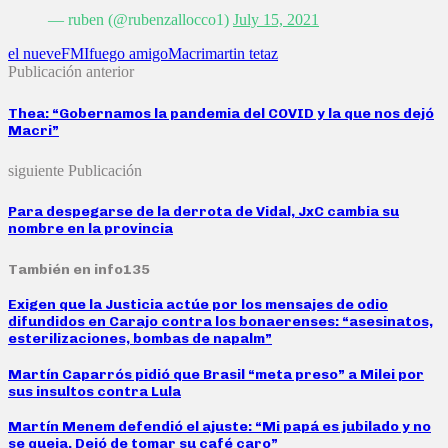
— ruben (@rubenzallocco1)
July 15, 2021
el nueve
FMI
fuego amigo
Macri
martin tetaz
Publicación anterior
Thea: “Gobernamos la pandemia del COVID y la que nos dejó
Macri”
siguiente Publicación
Para despegarse de la derrota de Vidal, JxC cambia su
nombre en la provincia
También en info135
Exigen que la Justicia actúe por los mensajes de odio
difundidos en Carajo contra los bonaerenses: “asesinatos,
esterilizaciones, bombas de napalm”
Martín Caparrós pidió que Brasil “meta preso” a Milei por
sus insultos contra Lula
Martín Menem defendió el ajuste: “Mi papá es jubilado y no
se queja. Dejó de tomar su café caro”