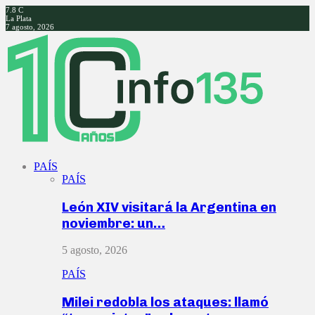
7.8
C
La Plata
7 agosto, 2026
Facebook
Twitter
Instagram
Youtube
PAÍS
PAÍS
León XIV visitará la Argentina en
noviembre: un…
5 agosto, 2026
PAÍS
Milei redobla los ataques: llamó