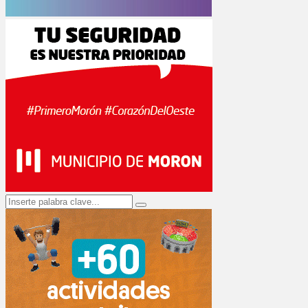
Search
Search
for: