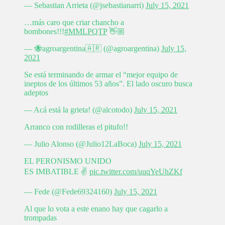
— Sebastian Arrieta (@jsebastianarri)
July 15, 2021
…más caro que criar chancho a
bombones!!!
#MMLPQTP
👋🏼
— 🐝agroargentina🇦🇷 (@agroargentina)
July 15,
2021
Se está terminando de armar el “mejor equipo de
ineptos de los últimos 53 años”. El lado oscuro busca
adeptos
— Acá está la grieta! (@alcotodo)
July 15, 2021
Arranco con rodilleras el pitufo!!
— Julio Alonso (@Julio12LaBoca)
July 15, 2021
EL PERONISMO UNIDO
ES IMBATIBLE ✌
pic.twitter.com/uuqYeUhZKf
— Fede (@Fede69324160)
July 15, 2021
Al que lo vota a este enano hay que cagarlo a
trompadas