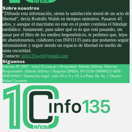
Sobre nosotros
"Difunda esta información, sienta la satisfacción moral de un acto de
libertad”, decía Rodolfo Walsh en tiempos siniestros. Pasaron 45
años, y aunque el macrismo no este en el poder continúa el blindaje
mediático. Justamente, para saber qué es lo que está pasando, sin
pasar por el filtro de los medios hegemónicos, te pedimos que, lejos
de abandonarnos, colabores con INFO135 para que podamos seguir
informándote y seguir siendo un espacio de libertad en medio de
tanta oscuridad.
Contacto:
info135web@gmail.com
Síguenos
Facebook
Twitter
Instagram
Youtube
Edición Nº 2807 - info135.com.ar // Propiedad: Alfredo Silletta. Director
Responsable: Alfredo Silletta // Registro DNDA: PV-2026-10090025-APN-
DNDA#MJ // Domicilio legal: calle 45 e/ 9 y 10, La Plata, Bs. As. // Diseño:
Rafael Guerrero