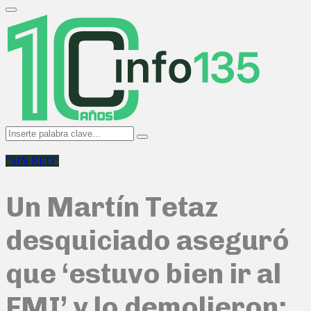
Search
for:
Primary
Menu
Search
Search
for:
"SIN RED"
Un Martín Tetaz
desquiciado aseguró
que ‘estuvo bien ir al
FMI’ y lo demolieron: