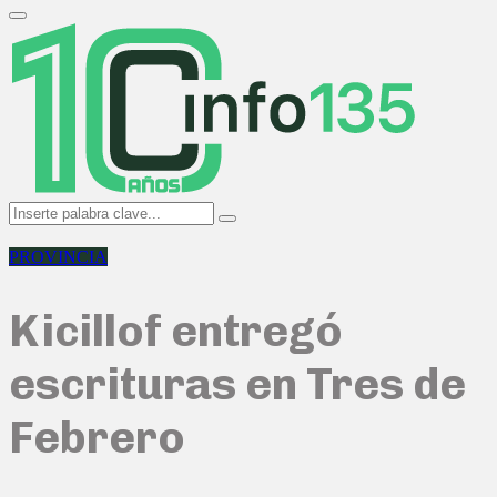
Search
for:
Primary
Menu
Search
Search
for:
PROVINCIA
Kicillof entregó
escrituras en Tres de
Febrero