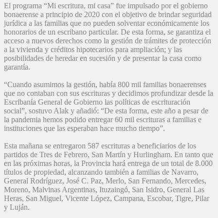
El programa “Mi escritura, mi casa” fue impulsado por el gobierno
bonaerense a principio de 2020 con el objetivo de brindar seguridad
jurídica a las familias que no pueden solventar económicamente los
honorarios de un escribano particular. De esta forma, se garantiza el
acceso a nuevos derechos como la gestión de trámites de protección
a la vivienda y créditos hipotecarios para ampliación; y las
posibilidades de heredar en sucesión y de presentar la casa como
garantía.
“Cuando asumimos la gestión, había 800 mil familias bonaerenses
que no contaban con sus escrituras y decidimos profundizar desde la
Escribanía General de Gobierno las políticas de escrituración
social”, sostuvo Alak y añadió: “De esta forma, este año a pesar de
la pandemia hemos podido entregar 60 mil escrituras a familias e
instituciones que las esperaban hace mucho tiempo”.
Esta mañana se entregaron 587 escrituras a beneficiarios de los
partidos de Tres de Febrero, San Martín y Hurlingham. En tanto que
en las próximas horas, la Provincia hará entrega de un total de 8.000
títulos de propiedad, alcanzando también a familias de Navarro,
General Rodríguez, José C. Paz, Merlo, San Fernando, Mercedes,
Moreno, Malvinas Argentinas, Ituzaingó, San Isidro, General Las
Heras, San Miguel, Vicente López, Campana, Escobar, Tigre, Pilar
y Luján.