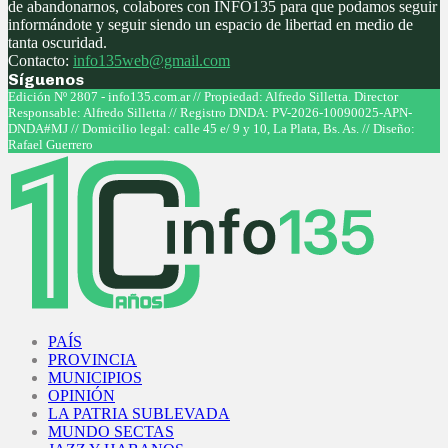
de abandonarnos, colabores con INFO135 para que podamos seguir
informándote y seguir siendo un espacio de libertad en medio de
tanta oscuridad.
Contacto:
info135web@gmail.com
Síguenos
Facebook
Twitter
Instagram
Youtube
Edición Nº 2807 - info135.com.ar // Propiedad: Alfredo Silletta. Director
Responsable: Alfredo Silletta // Registro DNDA: PV-2026-10090025-APN-
DNDA#MJ // Domicilio legal: calle 45 e/ 9 y 10, La Plata, Bs. As. // Diseño:
Rafael Guerrero
Facebook
Twitter
Instagram
Youtube
PAÍS
PROVINCIA
MUNICIPIOS
OPINIÓN
LA PATRIA SUBLEVADA
MUNDO SECTAS