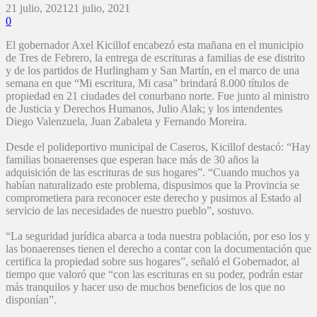
21 julio, 2021
21 julio, 2021
0
El gobernador Axel Kicillof encabezó esta mañana en el municipio
de Tres de Febrero, la entrega de escrituras a familias de ese distrito
y de los partidos de Hurlingham y San Martín, en el marco de una
semana en que “Mi escritura, Mi casa” brindará 8.000 títulos de
propiedad en 21 ciudades del conurbano norte. Fue junto al ministro
de Justicia y Derechos Humanos, Julio Alak; y los intendentes
Diego Valenzuela, Juan Zabaleta y Fernando Moreira.
Desde el polideportivo municipal de Caseros, Kicillof destacó: “Hay
familias bonaerenses que esperan hace más de 30 años la
adquisición de las escrituras de sus hogares”. “Cuando muchos ya
habían naturalizado este problema, dispusimos que la Provincia se
comprometiera para reconocer este derecho y pusimos al Estado al
servicio de las necesidades de nuestro pueblo”, sostuvo.
“La seguridad jurídica abarca a toda nuestra población, por eso los y
las bonaerenses tienen el derecho a contar con la documentación que
certifica la propiedad sobre sus hogares”, señaló el Gobernador, al
tiempo que valoró que “con las escrituras en su poder, podrán estar
más tranquilos y hacer uso de muchos beneficios de los que no
disponían”.