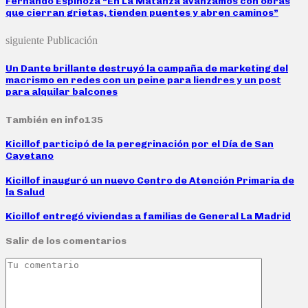
Fernando Espinoza “En La Matanza avanzamos con obras
que cierran grietas, tienden puentes y abren caminos”
siguiente Publicación
Un Dante brillante destruyó la campaña de marketing del
macrismo en redes con un peine para liendres y un post
para alquilar balcones
También en info135
Kicillof participó de la peregrinación por el Día de San
Cayetano
Kicillof inauguró un nuevo Centro de Atención Primaria de
la Salud
Kicillof entregó viviendas a familias de General La Madrid
Salir de los comentarios