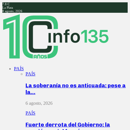
7.8
C
La Plata
8 agosto, 2026
Facebook
Twitter
Instagram
Youtube
PAÍS
PAÍS
La soberanía no es anticuada: pese a
la…
6 agosto, 2026
PAÍS
Fuerte derrota del Gobierno: la