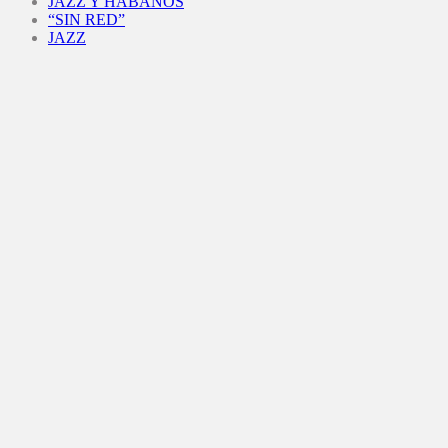
JAZZ Y HABANOS
“SIN RED”
JAZZ