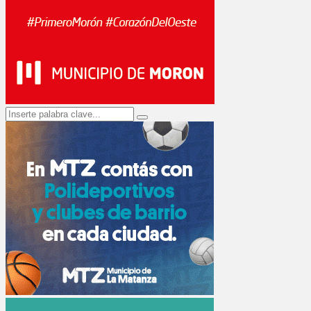
Search
Search
for: