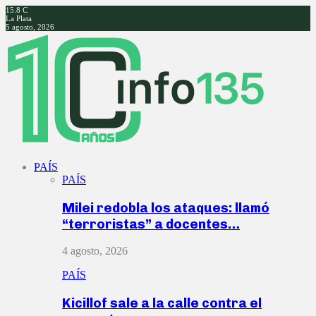
15.8
C
La Plata
5 agosto, 2026
Facebook
Twitter
Instagram
Youtube
PAÍS
PAÍS
Milei redobla los ataques: llamó
“terroristas” a docentes…
4 agosto, 2026
PAÍS
Kicillof sale a la calle contra el