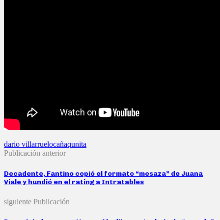
dario villarruel
ocaña
qunita
Publicación anterior
Decadente, Fantino copió el formato “mesaza” de Juana
Viale y hundió en el rating a Intratables
siguiente Publicación