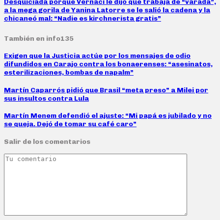
Desquiciada porque Vernaci le dijo que trabaja de “varada”,
a la mega gorila de Yanina Latorre se le salió la cadena y la
chicaneó mal: “Nadie es kirchnerista gratis”
También en info135
Exigen que la Justicia actúe por los mensajes de odio
difundidos en Carajo contra los bonaerenses: “asesinatos,
esterilizaciones, bombas de napalm”
Martín Caparrós pidió que Brasil “meta preso” a Milei por
sus insultos contra Lula
Martín Menem defendió el ajuste: “Mi papá es jubilado y no
se queja. Dejó de tomar su café caro”
Salir de los comentarios