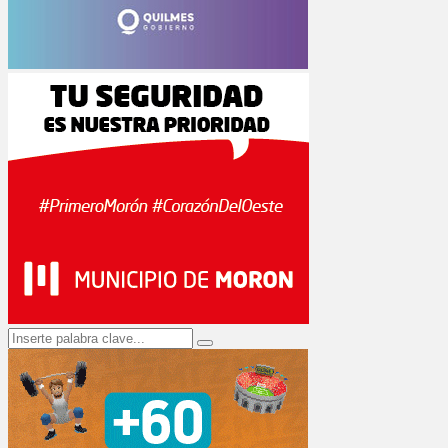
Search
Search
for: