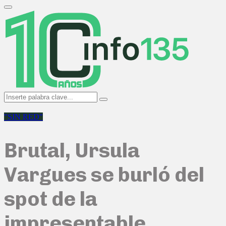
Search
for:
Primary
Menu
Search
Search
for:
"SIN RED"
Brutal, Ursula
Vargues se burló del
spot de la
impresentable