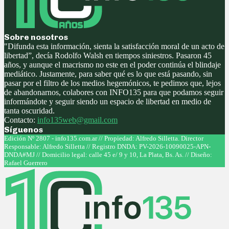
Sobre nosotros
"Difunda esta información, sienta la satisfacción moral de un acto de
libertad”, decía Rodolfo Walsh en tiempos siniestros. Pasaron 45
años, y aunque el macrismo no este en el poder continúa el blindaje
mediático. Justamente, para saber qué es lo que está pasando, sin
pasar por el filtro de los medios hegemónicos, te pedimos que, lejos
de abandonarnos, colabores con INFO135 para que podamos seguir
informándote y seguir siendo un espacio de libertad en medio de
tanta oscuridad.
Contacto:
info135web@gmail.com
Síguenos
Facebook
Twitter
Instagram
Youtube
Edición Nº 2807 - info135.com.ar // Propiedad: Alfredo Silletta. Director
Responsable: Alfredo Silletta // Registro DNDA: PV-2026-10090025-APN-
DNDA#MJ // Domicilio legal: calle 45 e/ 9 y 10, La Plata, Bs. As. // Diseño:
Rafael Guerrero