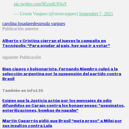
pic.twitter.com/9EzxdUPJuY
— Ursula Vargues (@ursuvargues)
September 7, 2021
carolina losada
redes
ursula vargues
Publicación anterior
Alberto y Cristina cierran el jueves la campaña en
Tecnópolis: “Para ayudar al país, hay que ir a votar”
siguiente Publicación
Bien cipayo y bolsonarista, Fernando Niembro culpó a la
selección argentina por la suspensión del partido contra
Brasil
También en info135
Exigen que la Justicia actúe por los mensajes de odio
difundidos en Carajo contra los bonaerenses: “asesinatos,
esterilizaciones, bombas de napalm”
Martín Caparrós pidió que Brasil “meta preso” a Milei por
sus insultos contra Lula