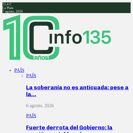
11.4
C
La Plata
7 agosto, 2026
Facebook
Twitter
Instagram
Youtube
PAÍS
PAÍS
La soberanía no es anticuada: pese a
la…
6 agosto, 2026
PAÍS
Fuerte derrota del Gobierno: la