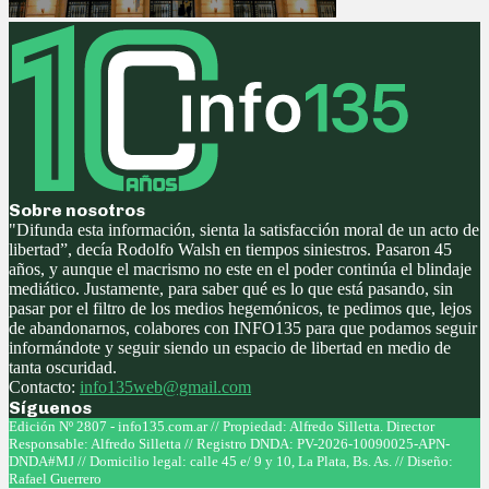
Sobre nosotros
"Difunda esta información, sienta la satisfacción moral de un acto de
libertad”, decía Rodolfo Walsh en tiempos siniestros. Pasaron 45
años, y aunque el macrismo no este en el poder continúa el blindaje
mediático. Justamente, para saber qué es lo que está pasando, sin
pasar por el filtro de los medios hegemónicos, te pedimos que, lejos
de abandonarnos, colabores con INFO135 para que podamos seguir
informándote y seguir siendo un espacio de libertad en medio de
tanta oscuridad.
Contacto:
info135web@gmail.com
Síguenos
Facebook
Twitter
Instagram
Youtube
Edición Nº 2807 - info135.com.ar // Propiedad: Alfredo Silletta. Director
Responsable: Alfredo Silletta // Registro DNDA: PV-2026-10090025-APN-
DNDA#MJ // Domicilio legal: calle 45 e/ 9 y 10, La Plata, Bs. As. // Diseño:
Rafael Guerrero