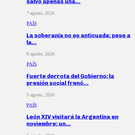
salvó apenas una…
7 agosto, 2026
PAÍS
La soberanía no es anticuada: pese a
la…
6 agosto, 2026
PAÍS
Fuerte derrota del Gobierno: la
presión social frenó…
5 agosto, 2026
PAÍS
León XIV visitará la Argentina en
noviembre: un…