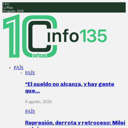
5.9
C
La Plata
10 agosto, 2026
Facebook
Twitter
Instagram
Youtube
PAÍS
PAÍS
“El sueldo no alcanza, y hay gente
que…
8 agosto, 2026
PAÍS
Represión, derrota y retroceso: Milei