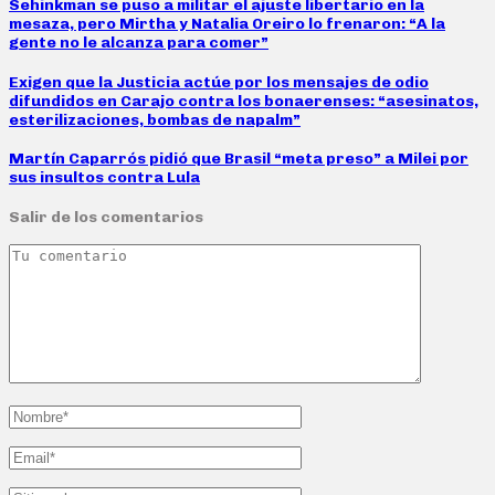
Sehinkman se puso a militar el ajuste libertario en la
mesaza, pero Mirtha y Natalia Oreiro lo frenaron: “A la
gente no le alcanza para comer”
Exigen que la Justicia actúe por los mensajes de odio
difundidos en Carajo contra los bonaerenses: “asesinatos,
esterilizaciones, bombas de napalm”
Martín Caparrós pidió que Brasil “meta preso” a Milei por
sus insultos contra Lula
Salir de los comentarios