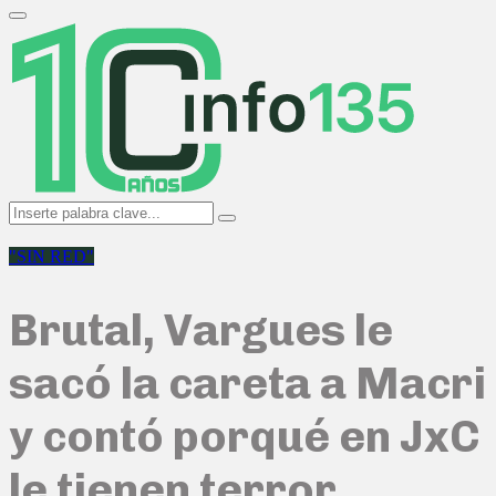
Search
for:
Primary
Menu
Search
Search
for:
"SIN RED"
Brutal, Vargues le
sacó la careta a Macri
y contó porqué en JxC
le tienen terror