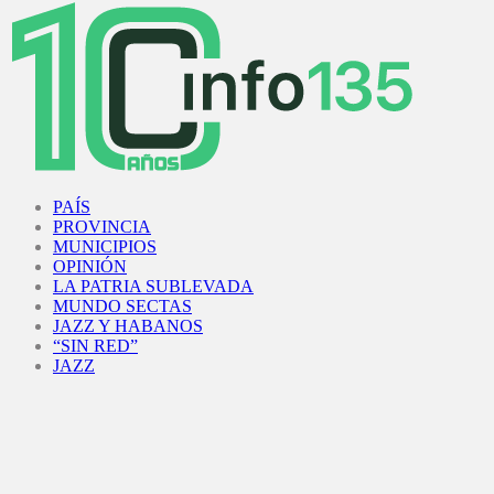
Facebook
Twitter
Instagram
Youtube
PAÍS
PROVINCIA
MUNICIPIOS
OPINIÓN
LA PATRIA SUBLEVADA
MUNDO SECTAS
JAZZ Y HABANOS
“SIN RED”
JAZZ