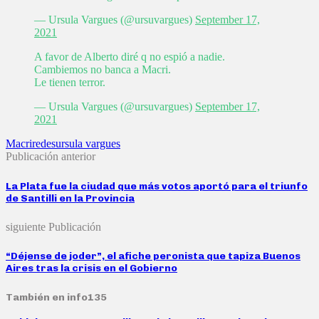
— Ursula Vargues (@ursuvargues)
September 17,
2021
A favor de Alberto diré q no espió a nadie.
Cambiemos no banca a Macri.
Le tienen terror.
— Ursula Vargues (@ursuvargues)
September 17,
2021
Macri
redes
ursula vargues
Publicación anterior
La Plata fue la ciudad que más votos aportó para el triunfo
de Santilli en la Provincia
siguiente Publicación
“Déjense de joder”, el afiche peronista que tapiza Buenos
Aires tras la crisis en el Gobierno
También en info135