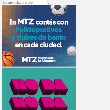
Search
Search
for: