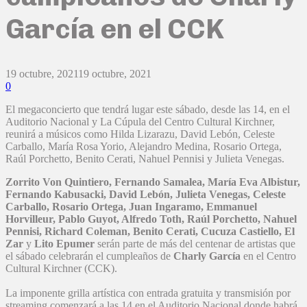
García en el CCK
19 octubre, 2021
19 octubre, 2021
0
El megaconcierto que tendrá lugar este sábado, desde las 14, en el
Auditorio Nacional y La Cúpula del Centro Cultural Kirchner,
reunirá a músicos como Hilda Lizarazu, David Lebón, Celeste
Carballo, María Rosa Yorio, Alejandro Medina, Rosario Ortega,
Raúl Porchetto, Benito Cerati, Nahuel Pennisi y Julieta Venegas.
Zorrito Von Quintiero, Fernando Samalea, María Eva Albistur,
Fernando Kabusacki, David Lebón, Julieta Venegas, Celeste
Carballo, Rosario Ortega, Juan Ingaramo, Emmanuel
Horvilleur, Pablo Guyot, Alfredo Toth, Raúl Porchetto, Nahuel
Pennisi, Richard Coleman, Benito Cerati, Cucuza Castiello, El
Zar
y
Lito Epumer
serán parte de más del centenar de artistas que
el sábado celebrarán el cumpleaños de
Charly García
en el Centro
Cultural Kirchner (CCK).
La imponente grilla artística con entrada gratuita y transmisión por
streaming comenzará a las 14 en el Auditorio Nacional donde habrá