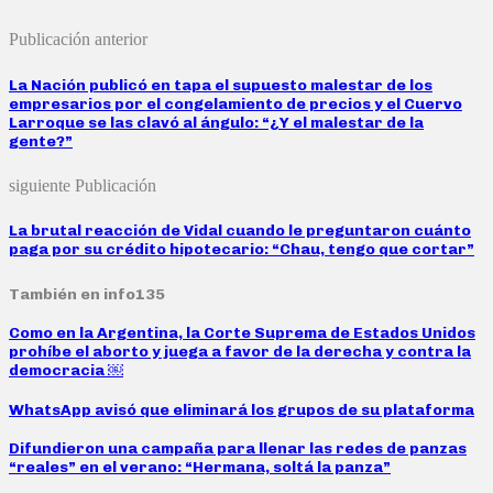
Publicación anterior
La Nación publicó en tapa el supuesto malestar de los
empresarios por el congelamiento de precios y el Cuervo
Larroque se las clavó al ángulo: “¿Y el malestar de la
gente?”
siguiente Publicación
La brutal reacción de Vidal cuando le preguntaron cuánto
paga por su crédito hipotecario: “Chau, tengo que cortar”
También en info135
Como en la Argentina, la Corte Suprema de Estados Unidos
prohíbe el aborto y juega a favor de la derecha y contra la
democracia ￼
WhatsApp avisó que eliminará los grupos de su plataforma
Difundieron una campaña para llenar las redes de panzas
“reales” en el verano: “Hermana, soltá la panza”