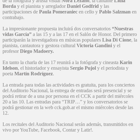
de la fotógrafa y artista visual
Nora Lezano
, la cantante
Lidia
Borda
y el pianista y arreglador
Daniel Godfrid
y las
participaciones de
Paula Pomeraniec
en cello y
Pablo Salzman
en
contrabajo.
La impresionante propuesta incluirá dos conversatorios
“Nuestras
vidas García”
a las 15 y a las 17 en el Salón de Honor. Del primero
participarán la investigadora en músicas populares
Lisa Di Cione
, la
pianista, cantautora y gestora cultural
Victoria Gandini
y el
profesor
Diego Madoery.
En tanto la charla de las 17 reunirá a la fotógrafa y cineasta
Karin
Idelson
, el historiador y ensayista
Sergio Pujol
y el periodista y
poeta
Martín Rodríguez
.
La entrada para todas las actividades es gratuita, para los conciertos
del Auditorio Nacional, la entrega de entradas será presencial y se
podrá retirar de a una por persona en el CCK a partir del miércoles
20 a las 10. Las entradas para “TRIP…” y los conversatorios se
podrá gestionar en la web cck.gob.ar el mismo miércoles desde las
12.
Los recitales del Auditorio Nacional serán además, transmitidos en
vivo por YouTube, Facebook, Contar y Latir!.