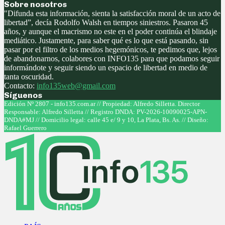
Sobre nosotros
"Difunda esta información, sienta la satisfacción moral de un acto de
libertad”, decía Rodolfo Walsh en tiempos siniestros. Pasaron 45
años, y aunque el macrismo no este en el poder continúa el blindaje
mediático. Justamente, para saber qué es lo que está pasando, sin
pasar por el filtro de los medios hegemónicos, te pedimos que, lejos
de abandonarnos, colabores con INFO135 para que podamos seguir
informándote y seguir siendo un espacio de libertad en medio de
tanta oscuridad.
Contacto:
info135web@gmail.com
Síguenos
Facebook
Twitter
Instagram
Youtube
Edición Nº 2807 - info135.com.ar // Propiedad: Alfredo Silletta. Director
Responsable: Alfredo Silletta // Registro DNDA: PV-2026-10090025-APN-
DNDA#MJ // Domicilio legal: calle 45 e/ 9 y 10, La Plata, Bs. As. // Diseño:
Rafael Guerrero
Facebook
Twitter
Instagram
Youtube