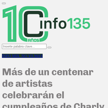
Search
for:
Primary
Menu
Search
Search
for:
INFO MIX_NO VA MAS
Más de un centenar
de artistas
celebrarán el
cumpleaños de Charly