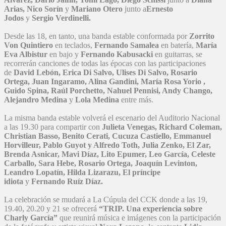
Arias, Nico Sorín
y
Mariano Otero
junto a
Ernesto
Jodos
y
Sergio Verdinelli.
Desde las 18, en tanto, una banda estable conformada por
Zorrito
Von Quintiero
en teclados,
Fernando Samalea
en batería,
María
Eva Albistur
en bajo y
Fernando Kabusacki
en guitarras, se
recorrerán canciones de todas las épocas con las participaciones
de
David Lebón, Erica Di Salvo, Ulises Di Salvo, Rosario
Ortega, Juan Ingaramo, Alina Gandini, María Rosa Yorio ,
Guido Spina, Raúl Porchetto, Nahuel Pennisi, Andy Chango,
Alejandro Medina
y
Lola Medina
entre más.
La misma banda estable volverá el escenario del Auditorio Nacional
a las 19.30 para compartir con
Julieta Venegas, Richard Coleman,
Christian Basso, Benito Cerati, Cucuza Castiello, Emmanuel
Horvilleur, Pablo Guyot y Alfredo Toth, Julia Zenko, El Zar,
Brenda Asnicar, Mavi Díaz, Lito Epumer, Leo García, Celeste
Carballo, Sara Hebe, Rosario Ortega, Joaquín Levinton,
Leandro Lopatín, Hilda Lizarazu, El príncipe
idiota
y
Fernando Ruíz Díaz.
La celebración se mudará a La Cúpula del CCK donde a las 19,
19.40, 20.20 y 21 se ofrecerá
“TRIP. Una experiencia sobre
Charly García”
que reunirá música e imágenes con la participación