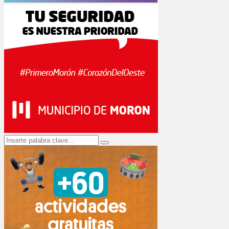
Search
Search
for: