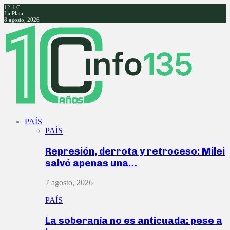
12.1
C
La Plata
8 agosto, 2026
Facebook
Twitter
Instagram
Youtube
PAÍS
PAÍS
Represión, derrota y retroceso: Milei
salvó apenas una…
7 agosto, 2026
PAÍS
La soberanía no es anticuada: pese a