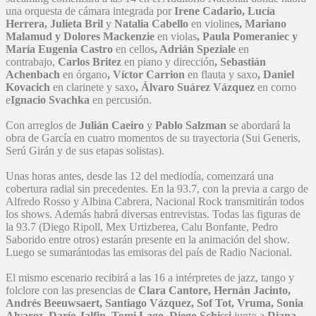
una orquesta de cámara integrada por
Irene Cadario, Lucía
Herrera, Julieta Bril
y
Natalia Cabello
en violine
s, Mariano
Malamud y Dolores Mackenzie
en violas
, Paula Pomeraniec y
María Eugenia Castro
en cellos
, Adrián Speziale
en
contrabajo,
Carlos Britez
en piano y dirección
, Sebastián
Achenbach
en órgano
, Víctor Carrion
en flauta y saxo
, Daniel
Kovacich
en clarinete y saxo
, Álvaro Suárez Vázquez
en corno
e
Ignacio Svachka
en percusión.
Con arreglos de
Julián Caeiro
y
Pablo Salzman
se abordará la
obra de García en cuatro momentos de su trayectoria (Sui Generis,
Serú Girán y de sus etapas solistas).
Unas horas antes, desde las 12 del mediodía, comenzará una
cobertura radial sin precedentes. En la 93.7, con la previa a cargo de
Alfredo Rosso y Albina Cabrera, Nacional Rock transmitirán todos
los shows. Además habrá diversas entrevistas. Todas las figuras de
la 93.7 (Diego Ripoll, Mex Urtizberea, Calu Bonfante, Pedro
Saborido entre otros) estarán presente en la animación del show.
Luego se sumarántodas las emisoras del país de Radio Nacional.
El mismo escenario recibirá a las 16 a intérpretes de jazz, tango y
folclore con las presencias de
Clara Cantore, Hernán Jacinto,
Andrés Beeuwsaert, Santiago Vázquez, Sof Tot, Vruma, Sonia
Alvarez, Darío Jalfin, Tomi Lago, Diego Schissi
junto a
Diana