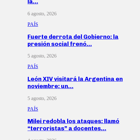
la…
6 agosto, 2026
PAÍS
Fuerte derrota del Gobierno: la
presión social frenó…
5 agosto, 2026
PAÍS
León XIV visitará la Argentina en
noviembre: un…
5 agosto, 2026
PAÍS
Milei redobla los ataques: llamó
“terroristas” a docentes…