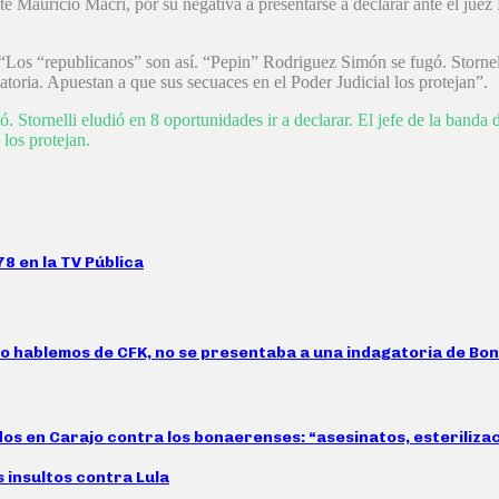
 Mauricio Macri, por su negativa a presentarse a declarar ante el juez 
“Los “republicanos” son así. “Pepin” Rodriguez Simón se fugó. Stornelli
toria. Apuestan a que sus secuaces en el Poder Judicial los protejan”.
. Stornelli eludió en 8 oportunidades ir a declarar. El jefe de la banda
 los protejan.
8 en la TV Pública
 no hablemos de CFK, no se presentaba a una indagatoria de Bo
idos en Carajo contra los bonaerenses: “asesinatos, esteriliz
s insultos contra Lula