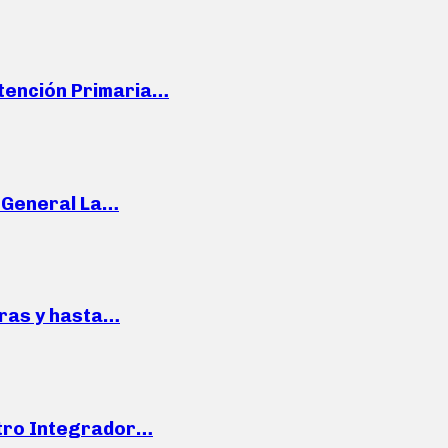
Atención Primaria…
e General La…
pras y hasta…
ntro Integrador…