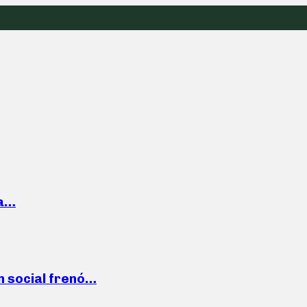
la…
n social frenó…