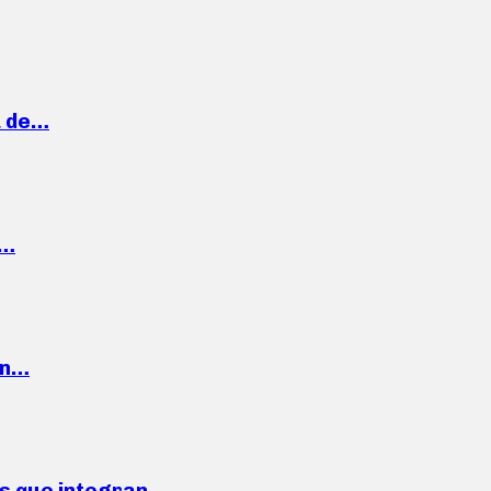
a de…
,…
ón…
ses que integran…