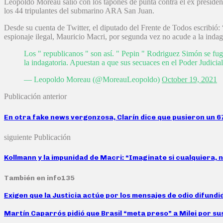
Leopoldo Moreau salió con los tapones de punta contra el ex presidente
los 44 tripulantes del submarino ARA San Juan.
Desde su cuenta de Twitter, el diputado del Frente de Todos escribió: 
espionaje ilegal, Mauricio Macri, por segunda vez no acude a la indaga
Los " republicanos " son así. " Pepin " Rodriguez Simón se fugó
la indagatoria. Apuestan a que sus secuaces en el Poder Judicial
— Leopoldo Moreau (@MoreauLeopoldo)
October 19, 2021
Publicación anterior
En otra fake news vergonzosa, Clarín dice que pusieron un 67
siguiente Publicación
Kollmann y la impunidad de Macri: “Imaginate si cualquiera,
También en info135
Exigen que la Justicia actúe por los mensajes de odio difund
Martín Caparrós pidió que Brasil “meta preso” a Milei por su