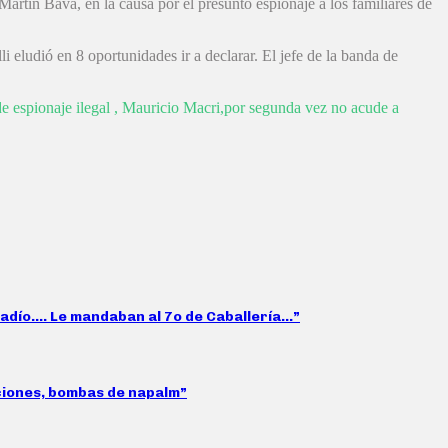
Martín Bava, en la causa por el presunto espionaje a los familiares de
 eludió en 8 oportunidades ir a declarar. El jefe de la banda de
 de espionaje ilegal , Mauricio Macri,por segunda vez no acude a
nadío…. Le mandaban al 7o de Caballería…”
aciones, bombas de napalm”