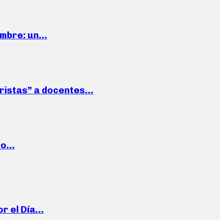
iembre: un…
roristas” a docentes…
cto…
or el Día…