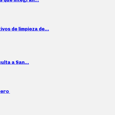
ivos de limpieza de…
culta a San…
mero