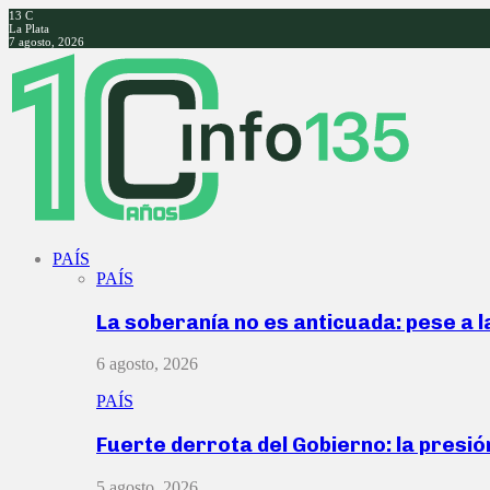
13
C
La Plata
7 agosto, 2026
Facebook
Twitter
Instagram
Youtube
PAÍS
PAÍS
La soberanía no es anticuada: pese a 
6 agosto, 2026
PAÍS
Fuerte derrota del Gobierno: la presió
5 agosto, 2026