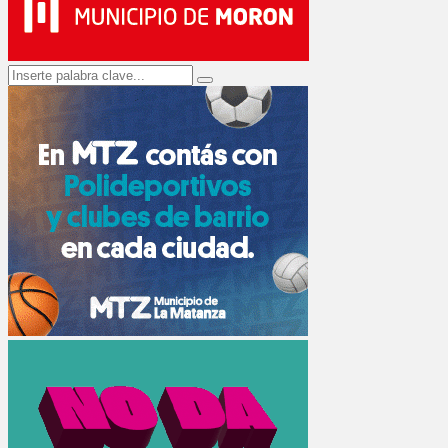
Search
Search
for: