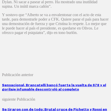
Dylan. Ni sacar a pasear al perro. Ha mostrado una inutilidad
supina. Un inútil marca cañón”.
Y sostuvo que “Alberto se va a envalentonar con el acto de esta
tarde, para demostrarle poder a CFK. Quiere parar el país para hacer
una demostración de fuerza y que Cristina lo respete. Lo mejor que
le puede hacer al país el presidente, es quedarse en Olivos. Le
ofrezco pagar el psiquiatra”, dijo en tono burlón.
Publicación anterior
Sensacional, Brancatelli bancó fuerte la vuelta de 678 y el
gorilaje infumable descontroló al completo
siguiente Publicación
Se tiraron con de todo: Brutal cruce de Pichetto y Rossi en