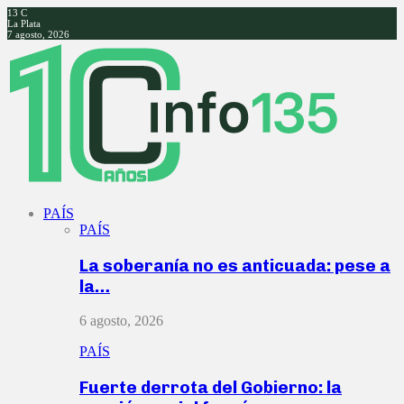
13
C
La Plata
7 agosto, 2026
Facebook
Twitter
Instagram
Youtube
PAÍS
PAÍS
La soberanía no es anticuada: pese a
la…
6 agosto, 2026
PAÍS
Fuerte derrota del Gobierno: la