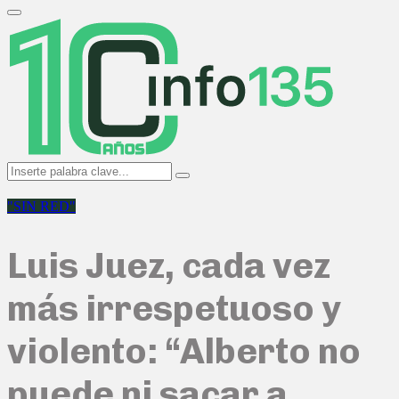
Search
for:
Primary
Menu
Search
Search
for:
"SIN RED"
Luis Juez, cada vez
más irrespetuoso y
violento: “Alberto no
puede ni sacar a