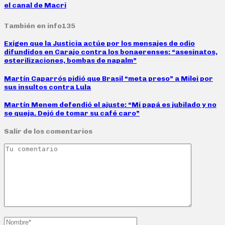
el canal de Macri
También en info135
Exigen que la Justicia actúe por los mensajes de odio
difundidos en Carajo contra los bonaerenses: “asesinatos,
esterilizaciones, bombas de napalm”
Martín Caparrós pidió que Brasil “meta preso” a Milei por
sus insultos contra Lula
Martín Menem defendió el ajuste: “Mi papá es jubilado y no
se queja. Dejó de tomar su café caro”
Salir de los comentarios