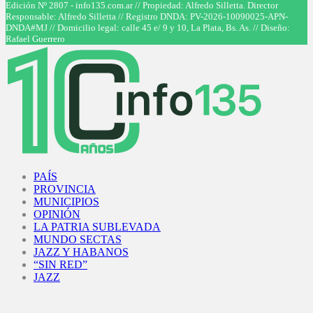
Facebook
Twitter
Instagram
Youtube
Edición Nº 2807 - info135.com.ar // Propiedad: Alfredo Silletta. Director
Responsable: Alfredo Silletta // Registro DNDA: PV-2026-10090025-APN-
DNDA#MJ // Domicilio legal: calle 45 e/ 9 y 10, La Plata, Bs. As. // Diseño:
Rafael Guerrero
Facebook
Twitter
Instagram
Youtube
PAÍS
PROVINCIA
MUNICIPIOS
OPINIÓN
LA PATRIA SUBLEVADA
MUNDO SECTAS
JAZZ Y HABANOS
“SIN RED”
JAZZ