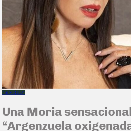
"SIN RED"
Una Moria sensacional 
“Argenzuela oxigenada