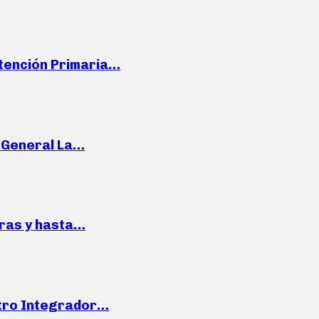
Atención Primaria…
e General La…
pras y hasta…
ntro Integrador…