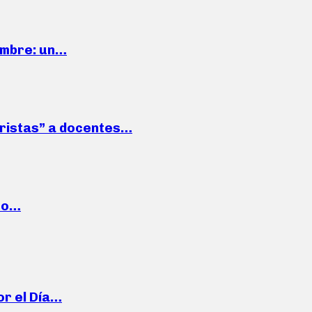
iembre: un…
roristas” a docentes…
cto…
or el Día…