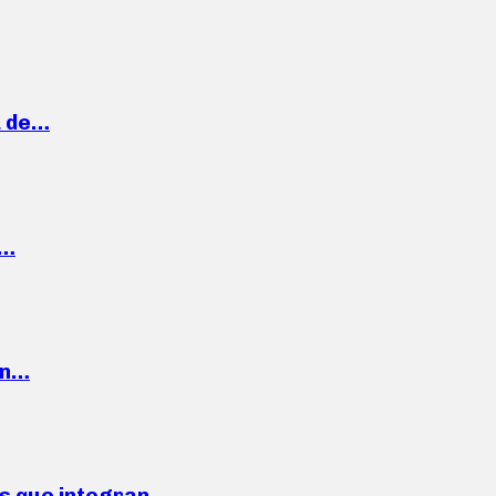
a de…
,…
ón…
ses que integran…