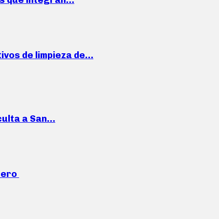
ivos de limpieza de…
culta a San…
mero