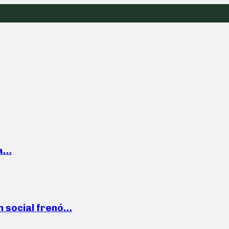
la…
n social frenó…