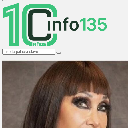
Primary
Menu
Search
Search
for: