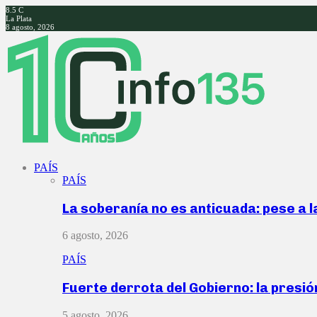
8.5
C
La Plata
8 agosto, 2026
Facebook
Twitter
Instagram
Youtube
PAÍS
PAÍS
La soberanía no es anticuada: pese a 
6 agosto, 2026
PAÍS
Fuerte derrota del Gobierno: la presió
5 agosto, 2026