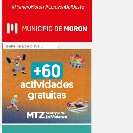
Search
Search
for: