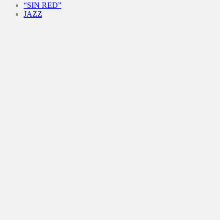
“SIN RED”
JAZZ