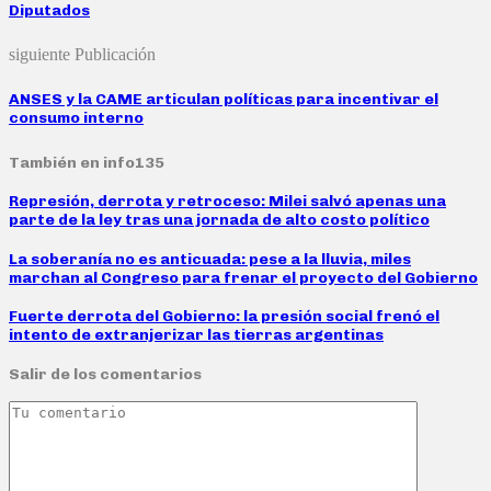
Diputados
siguiente Publicación
ANSES y la CAME articulan políticas para incentivar el
consumo interno
También en info135
Represión, derrota y retroceso: Milei salvó apenas una
parte de la ley tras una jornada de alto costo político
La soberanía no es anticuada: pese a la lluvia, miles
marchan al Congreso para frenar el proyecto del Gobierno
Fuerte derrota del Gobierno: la presión social frenó el
intento de extranjerizar las tierras argentinas
Salir de los comentarios