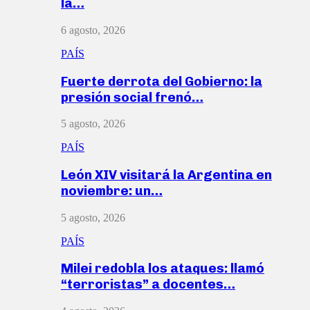
la…
6 agosto, 2026
PAÍS
Fuerte derrota del Gobierno: la
presión social frenó…
5 agosto, 2026
PAÍS
León XIV visitará la Argentina en
noviembre: un…
5 agosto, 2026
PAÍS
Milei redobla los ataques: llamó
“terroristas” a docentes…