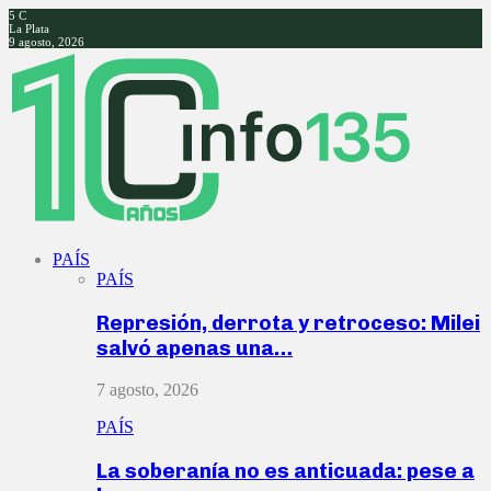
5
C
La Plata
9 agosto, 2026
Facebook
Twitter
Instagram
Youtube
PAÍS
PAÍS
Represión, derrota y retroceso: Milei
salvó apenas una…
7 agosto, 2026
PAÍS
La soberanía no es anticuada: pese a