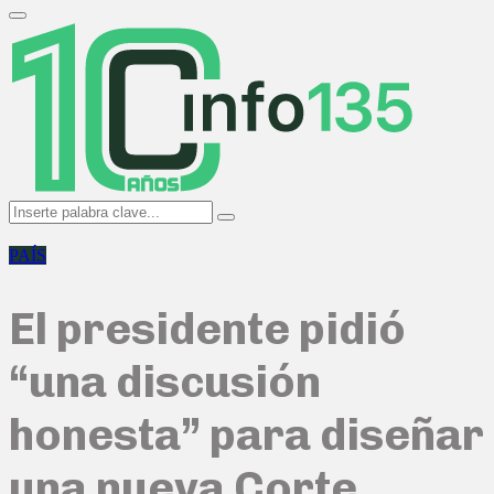
Search
for:
Primary
Menu
Search
Search
for:
PAÍS
El presidente pidió
“una discusión
honesta” para diseñar
una nueva Corte