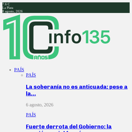
7.6
C
La Plata
8 agosto, 2026
Facebook
Twitter
Instagram
Youtube
PAÍS
PAÍS
La soberanía no es anticuada: pese a
la…
6 agosto, 2026
PAÍS
Fuerte derrota del Gobierno: la