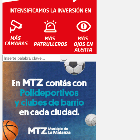
Search
Search
for: