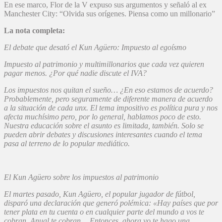
En ese marco, Flor de la V expuso sus argumentos y señaló al ex
Manchester City: “Olvida sus orígenes. Piensa como un millonario”
La nota completa:
El debate que desató el Kun Agüero: Impuesto al egoísmo
Impuesto al patrimonio y multimillonarios que cada vez quieren
pagar menos. ¿Por qué nadie discute el IVA?
Los impuestos nos quitan el sueño… ¿En eso estamos de acuerdo?
Probablemente, pero seguramente de diferente manera de acuerdo
a la situación de cada unx. El tema impositivo es política pura y nos
afecta muchísimo pero, por lo general, hablamos poco de esto.
Nuestra educación sobre el asunto es limitada, también. Solo se
pueden abrir debates y discusiones interesantes cuando el tema
pasa al terreno de lo popular mediático.
El Kun Agüero sobre los impuestos al patrimonio
El martes pasado, Kun Agüero, el popular jugador de fútbol,
disparó una declaración que generó polémica: «Hay países que por
tener plata en tu cuenta o en cualquier parte del mundo a vos te
cobran. Anual te cobran… Entonces, ahora yo te hago una