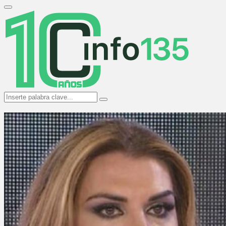
Search
for:
Primary
Menu
Search
Search
for: