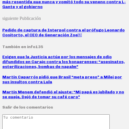
más resentida que nunca y vomitó todo su veneno contra L-
Gante y el gobierno
siguiente Publicación
Pedido de captura de Interpol contra el prófugo Leonardo
Cositorto, el CEO de Generación Zoe￼
También en info135
Exigen que la Justicia actúe por los mensajes de odio
difundidos en Carajo contra los bonaerenses: “asesinatos,
esterilizaciones, bombas de napalm”
Martín Caparrós pidió que Brasil “meta preso” a Milei por
sus insultos contra Lula
Martín Menem defendió el ajuste: “Mi papá es jubilado y no
se queja. Dejó de tomar su café caro”
Salir de los comentarios