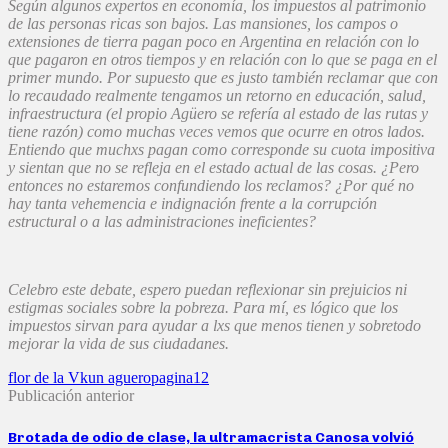
Según algunos expertos en economía, los impuestos al patrimonio
de las personas ricas son bajos. Las mansiones, los campos o
extensiones de tierra pagan poco en Argentina en relación con lo
que pagaron en otros tiempos y en relación con lo que se paga en el
primer mundo. Por supuesto que es justo también reclamar que con
lo recaudado realmente tengamos un retorno en educación, salud,
infraestructura (el propio Agüero se refería al estado de las rutas y
tiene razón) como muchas veces vemos que ocurre en otros lados.
Entiendo que muchxs pagan como corresponde su cuota impositiva
y sientan que no se refleja en el estado actual de las cosas. ¿Pero
entonces no estaremos confundiendo los reclamos? ¿Por qué no
hay tanta vehemencia e indignación frente a la corrupción
estructural o a las administraciones ineficientes?
Celebro este debate, espero puedan reflexionar sin prejuicios ni
estigmas sociales sobre la pobreza. Para mí, es lógico que los
impuestos sirvan para ayudar a lxs que menos tienen y sobretodo
mejorar la vida de sus ciudadanes.
flor de la V
kun aguero
pagina12
Publicación anterior
Brotada de odio de clase, la ultramacrista Canosa volvió