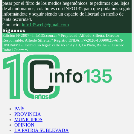
pasar por el filtro de los medios hegemónicos, te pedimos que, lejos
de abandonarnos, colabores con INFO135 para que podamos seguir
informándote y seguir siendo un espacio de libertad en medio de
tanta oscuridad.
Contacto:
info135web@gmail.com
Síguenos
Facebook
Twitter
Instagram
Youtube
Edición Nº 2807 - info135.com.ar // Propiedad: Alfredo Silletta. Director
Responsable: Alfredo Silletta // Registro DNDA: PV-2026-10090025-APN-
DNDA#MJ // Domicilio legal: calle 45 e/ 9 y 10, La Plata, Bs. As. // Diseño:
Rafael Guerrero
Facebook
Twitter
Instagram
Youtube
PAÍS
PROVINCIA
MUNICIPIOS
OPINIÓN
LA PATRIA SUBLEVADA