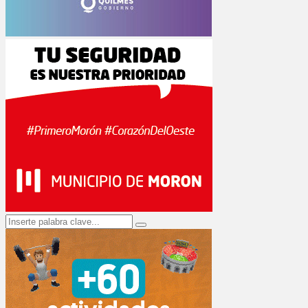
Search
Search
for: