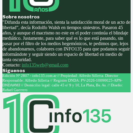
Sobre nosotros
"Difunda esta información, sienta la satisfacción moral de un acto de
libertad”, decía Rodolfo Walsh en tiempos siniestros. Pasaron 45
años, y aunque el macrismo no este en el poder continúa el blindaje
mediático. Justamente, para saber qué es lo que está pasando, sin
pasar por el filtro de los medios hegemónicos, te pedimos que, lejos
de abandonarnos, colabores con INFO135 para que podamos seguir
informándote y seguir siendo un espacio de libertad en medio de
tanta oscuridad.
Contacto:
info135web@gmail.com
Síguenos
Facebook
Twitter
Instagram
Youtube
Edición Nº 2807 - info135.com.ar // Propiedad: Alfredo Silletta. Director
Responsable: Alfredo Silletta // Registro DNDA: PV-2026-10090025-APN-
DNDA#MJ // Domicilio legal: calle 45 e/ 9 y 10, La Plata, Bs. As. // Diseño:
Rafael Guerrero