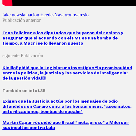
fake news
la nacion + redes
Navarro
novaresio
Publicación anterior
Tras felicitar a los diputados que huyeron del recinto y
asegurar que el acuerdo con el FMI es una bomba de
tiempo, a Macri se lo llevaron puesto
siguiente Publicación
Kicillof pidió que la Legislatura investigue “la promiscuidad
entre la política, la justicia y los servicios de inteligencia”
de la gestión Vidal￼
También en info135
Exigen que la Justicia actúe por los mensajes de odio
difundidos en Carajo contra los bonaerenses: “asesinatos,
esterilizaciones, bombas de napalm”
Martín Caparrós pidió que Brasil “meta preso” a Milei por
sus insultos contra Lula