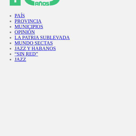
Facebook
Twitter
Instagram
Youtube
PAÍS
PROVINCIA
MUNICIPIOS
OPINIÓN
LA PATRIA SUBLEVADA
MUNDO SECTAS
JAZZ Y HABANOS
“SIN RED”
JAZZ