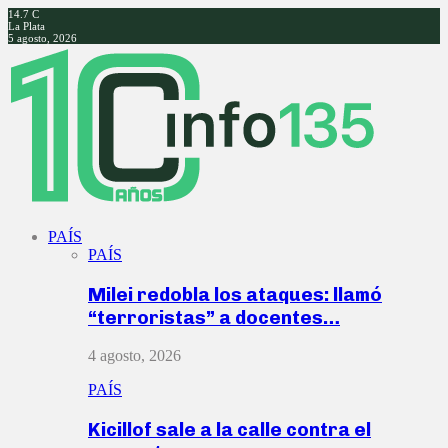
14.7
C
La Plata
5 agosto, 2026
Facebook
Twitter
Instagram
Youtube
PAÍS
PAÍS
Milei redobla los ataques: llamó
“terroristas” a docentes…
4 agosto, 2026
PAÍS
Kicillof sale a la calle contra el