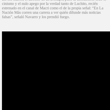
cinismo y el nulo apego por la verdad tanto de Luchito, recién
estrenado en el canal de Macri como el de la propia señal: “En La
Nación Más corren una carrera a ver quién difunde más noticias
falsas”, señaló Navarro y los prendió fuego.