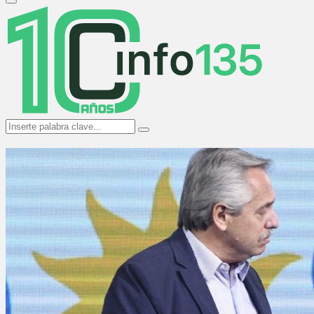
Primary
Menu
Search
Search
for: