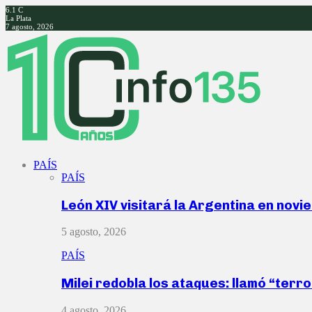
6.1
C
La Plata
7 agosto, 2026
Facebook
Twitter
Instagram
Youtube
PAÍS
PAÍS
León XIV visitará la Argentina en nov
5 agosto, 2026
PAÍS
Milei redobla los ataques: llamó “ter
4 agosto, 2026