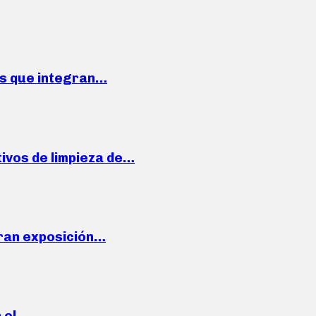
ses que integran…
ivos de limpieza de…
ran exposición…
n el…