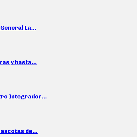
e General La…
pras y hasta…
ntro Integrador…
mascotas de…