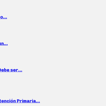
cto…
 un…
“Debe ser…
Atención Primaria…