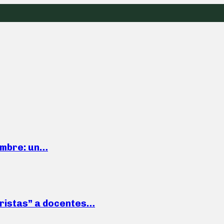
iembre: un…
roristas” a docentes…