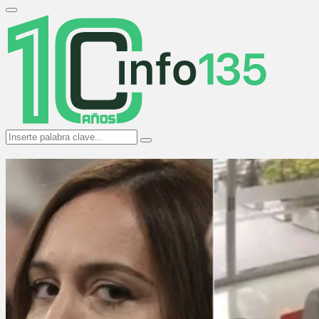
Search
for:
Primary
Menu
Search
Search
for: