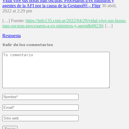
Vidal vive sus horas más oscuras: Procesaron a ex ministros y
agentes de la AFI por la causa de la Gestapo￼ – Flipr
30 abril,
2022 at 2:29 pm
[…] Fuente:
https://info135.com.ar/2022/04/29/vidal-vive-sus-horas-
mas-oscuras-procesaron-a-ex-ministros-y-agent&#8230
; […]
Respuesta
Salir de los comentarios