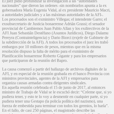
El juez pidió profundizar la investigación a las “autoridades
nacionales” que dieron las ordenes -sin nombrarlos apunta a la ex
gobernadora María Eugenia Vidal, al ex presidente Mauricio Macri,
a autoridades judiciales y a las máximas autoridades de la AFI-.
Los procesados son el exministro Villegas; el intendente Garro; el
exsubsecretario de Justicia bonaerense Adrián Grassi; el senador
provincial de Cambiemos Juan Pablo Allan y los exdirectivos de la
AFI Juan Sebastián Destéfano (Asuntos Jurídicos), Diego Dalamu
Pereyra (Contrainteligencia) y Dario Biorci (exjefe de Gabinete de
la subdirección de la AFI). A todos los procesados el juez les trabó
embargos por 10 millones de pesos, mientras que en la misma
resolución dispuso la falta de mérito para el exministro de
Planificación bonaerense Roberto Gigante y para los empresarios
que participaron de la reunión del Bapro.
La causa comenzó a partir del hallazgo de archivos digitales de la
AFI, y en especial de la reunión grabada en el banco Provincia con
ministros provinciales, agentes de la AFI y empresarios para
organiza causas armadas contra dirigentes sindicales.
En aquella reunión celebrada el 15 de junio de 2017, al entonces
ministro de Trabajo de Vidal se le escuchó decir: “Créeme que, si yo
pudiera tener, y esto te lo voy a desmentir en cualquier parte, si yo
pudiera tener una Gestapo (la policía política del nazismo), una
fuerza de embestida para terminar con todos los gremios, lo haría”.
En el fallo, de casi 250 páginas, el magistrado describe las