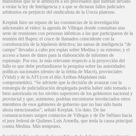
maniobras que se le atribuyen a los procesados que habrían llevado
a violar la ley de Inteligencia y a que se dictaran fallos judiciales
arbitrarios en perjuicio del sindicalista de la Uocra platense.
Kreplak hizo un repaso de las constancias de la investigación
adicionales al video: la agenda de Villegas donde constaban una
serie de reuniones con personas idénticas a las que participaron de la
reunión del Bapro; el cruce de llamados coincidente con la
corroboración de la hipótesis delictiva; las tareas de inteligencia “de
campo” llevadas a cabo por espías sobre Medina y su entorno; y el
acceso a bases de datos para la elaboración de informes de
espionaje. Por eso, lo más relevante respecto a la proyección del
fallo es que debe profundizarse la pesquisa sobre las autoridades
políticas nacionales (dentro de la órbita de Macri), provinciales
(Vidal) y de la AFI (con el dúo Arribas-Majdalani más
comprometido). “Se advierte que la decisión de avanzar con la
estrategia de judicialización desplegada podría haber sido tomada o
bien autorizada en los niveles superiores de los gobiernos nacional y
provincial y que, asimismo, podrían encontrarse involucrados otros
miembros de esos gabinetes de gobierno que no han sido hasta
ahora mencionados”, señaló Kreplak. Un dato. De las
comunicaciones surgen contactos de Villegas y de De Stéfano hacia
el juez federal de Quilmes Luis Armella, que tenía la causa principal
contra Medina. Más temprano,