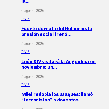
la…
6 agosto, 2026
PAÍS
Fuerte derrota del Gobierno: la
presión social frenó…
5 agosto, 2026
PAÍS
León XIV visitará la Argentina en
noviembre: un…
5 agosto, 2026
PAÍS
Milei redobla los ataques: llamó
“terroristas” a docentes…