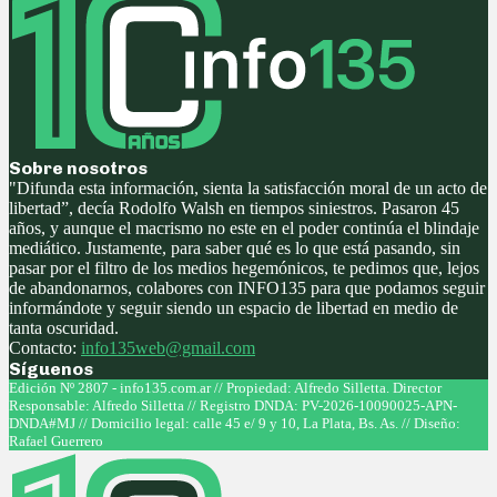
Sobre nosotros
"Difunda esta información, sienta la satisfacción moral de un acto de
libertad”, decía Rodolfo Walsh en tiempos siniestros. Pasaron 45
años, y aunque el macrismo no este en el poder continúa el blindaje
mediático. Justamente, para saber qué es lo que está pasando, sin
pasar por el filtro de los medios hegemónicos, te pedimos que, lejos
de abandonarnos, colabores con INFO135 para que podamos seguir
informándote y seguir siendo un espacio de libertad en medio de
tanta oscuridad.
Contacto:
info135web@gmail.com
Síguenos
Facebook
Twitter
Instagram
Youtube
Edición Nº 2807 - info135.com.ar // Propiedad: Alfredo Silletta. Director
Responsable: Alfredo Silletta // Registro DNDA: PV-2026-10090025-APN-
DNDA#MJ // Domicilio legal: calle 45 e/ 9 y 10, La Plata, Bs. As. // Diseño:
Rafael Guerrero