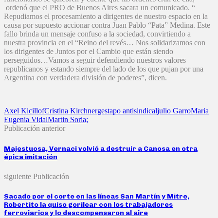
ordenó que el PRO de Buenos Aires sacara un comunicado. “
Repudiamos el procesamiento a dirigentes de nuestro espacio en la
causa por supuesto accionar contra Juan Pablo “Pata” Medina. Este
fallo brinda un mensaje confuso a la sociedad, convirtiendo a
nuestra provincia en el “Reino del revés… Nos solidarizamos con
los dirigentes de Juntos por el Cambio que están siendo
perseguidos…Vamos a seguir defendiendo nuestros valores
republicanos y estando siempre del lado de los que pujan por una
Argentina con verdadera división de poderes”, dicen.
Axel Kicillof
Cristina Kirchner
gestapo antisindical
julio Garro
Maria
Eugenia Vidal
Martin Soria;
Publicación anterior
Majestuosa, Vernaci volvió a destruir a Canosa en otra
épica imitación
siguiente Publicación
Sacado por el corte en las líneas San Martín y Mitre,
Robertito la quiso gorilear con los trabajadores
ferroviarios y lo descompensaron al aire