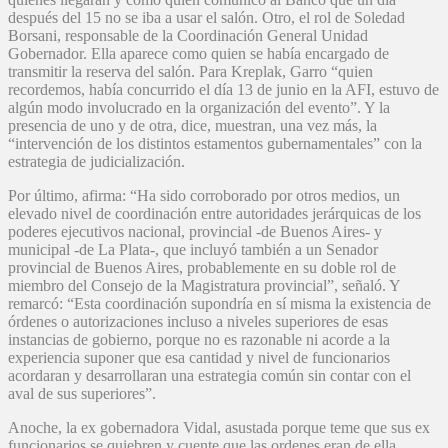
después del 15 no se iba a usar el salón. Otro, el rol de Soledad
Borsani, responsable de la Coordinación General Unidad
Gobernador. Ella aparece como quien se había encargado de
transmitir la reserva del salón. Para Kreplak, Garro “quien
recordemos, había concurrido el día 13 de junio en la AFI, estuvo de
algún modo involucrado en la organización del evento”. Y la
presencia de uno y de otra, dice, muestran, una vez más, la
“intervención de los distintos estamentos gubernamentales” con la
estrategia de judicialización.
Por último, afirma: “Ha sido corroborado por otros medios, un
elevado nivel de coordinación entre autoridades jerárquicas de los
poderes ejecutivos nacional, provincial -de Buenos Aires- y
municipal -de La Plata-, que incluyó también a un Senador
provincial de Buenos Aires, probablemente en su doble rol de
miembro del Consejo de la Magistratura provincial”, señaló. Y
remarcó: “Esta coordinación supondría en sí misma la existencia de
órdenes o autorizaciones incluso a niveles superiores de esas
instancias de gobierno, porque no es razonable ni acorde a la
experiencia suponer que esa cantidad y nivel de funcionarios
acordaran y desarrollaran una estrategia común sin contar con el
aval de sus superiores”.
Anoche, la ex gobernadora Vidal, asustada porque teme que sus ex
funcionarios se quiebren y cuente que las ordenes eran de ella,