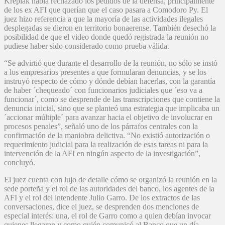
Kreplak había rechazado los pedidos de la defensa, principalmente
de los ex AFI que querían que el caso pasara a Comodoro Py. El
juez hizo referencia a que la mayoría de las actividades ilegales
desplegadas se dieron en territorio bonaerense. También desechó la
posibilidad de que el video donde quedó registrada la reunión no
pudiese haber sido considerado como prueba válida.
“Se advirtió que durante el desarrollo de la reunión, no sólo se instó
a los empresarios presentes a que formularan denuncias, y se los
instruyó respecto de cómo y dónde debían hacerlas, con la garantía
de haber ´chequeado´ con funcionarios judiciales que ´eso va a
funcionar´, como se desprende de las transcripciones que contiene la
denuncia inicial, sino que se planteó una estrategia que implicaba un
´accionar múltiple´ para avanzar hacia el objetivo de involucrar en
procesos penales”, señaló uno de los párrafos centrales con la
confirmación de la maniobra delictiva. “No existió autorización o
requerimiento judicial para la realización de esas tareas ni para la
intervención de la AFI en ningún aspecto de la investigación”,
concluyó.
El juez cuenta con lujo de detalle cómo se organizó la reunión en la
sede porteña y el rol de las autoridades del banco, los agentes de la
AFI y el rol del intendente Julio Garro. De los extractos de las
conversaciones, dice el juez, se desprenden dos menciones de
especial interés: una, el rol de Garro como a quien debían invocar
quienes llegaran y como quién comunicó al Banco que un día