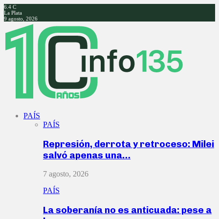
6.4
C
La Plata
9 agosto, 2026
Facebook
Twitter
Instagram
Youtube
PAÍS
PAÍS
Represión, derrota y retroceso: Milei
salvó apenas una…
7 agosto, 2026
PAÍS
La soberanía no es anticuada: pese a