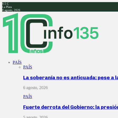
8.5
C
La Plata
8 agosto, 2026
Facebook
Twitter
Instagram
Youtube
PAÍS
PAÍS
La soberanía no es anticuada: pese a 
6 agosto, 2026
PAÍS
Fuerte derrota del Gobierno: la presió
5 agosto, 2026