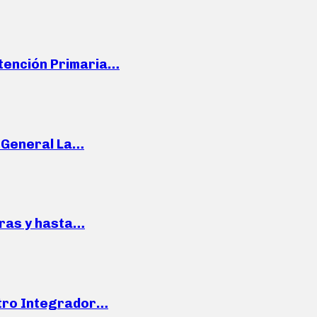
Atención Primaria…
e General La…
pras y hasta…
ntro Integrador…