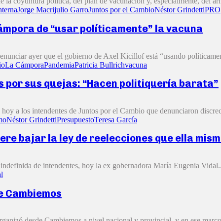
la coyuntura política, del plan de vacunación y, especialmente, del arm
nterna
Jorge Macri
julio Garro
Juntos por el Cambio
Néstor Grindetti
PRO
Cámpora de “usar políticamente” la vacuna
enunciar ayer que el gobierno de Axel Kicillof está “usando políticament
io
La Cámpora
Pandemia
Patricia Bullrich
vacuna
 por sus quejas: “Hacen politiquería barata”
hoy a los intendentes de Juntos por el Cambio que denunciaron discreci
mo
Néstor Grindetti
Presupuesto
Teresa García
ere bajar la ley de reelecciones que ella mis
n indefinida de intendentes, hoy la ex gobernadora María Eugenia Vidal..
l
de Cambiemos
organizó desde Cambiemos a nivel nacional y provincial, y en ese marco