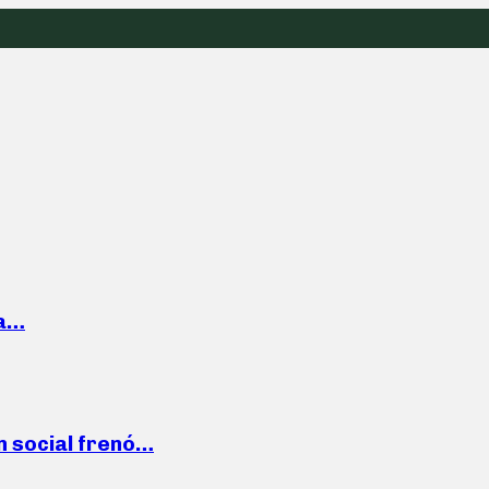
la…
n social frenó…