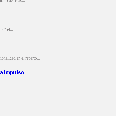
ado de listas...
e” el...
onalidad en el reparto...
ma impulsó
.
...