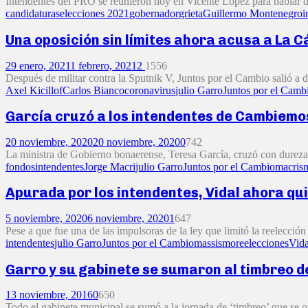
Intendentes del PRO se reunieron hoy en Vicente López para hablar de 
candidaturas
elecciones 2021
gobernador
grieta
Guillermo Montenegro
i
Una oposición sin límites ahora acusa a La 
29 enero, 2021
1 febrero, 2021
2
1556
Después de militar contra la Sputnik V, Juntos por el Cambio salió a d
Axel Kicillof
Carlos Bianco
coronavirus
julio Garro
Juntos por el Camb
García cruzó a los intendentes de Cambiemos
20 noviembre, 2020
20 noviembre, 2020
0
742
La ministra de Gobierno bonaerense, Teresa García, cruzó con dureza 
fondos
intendentes
Jorge Macri
julio Garro
Juntos por el Cambio
macris
Apurada por los intendentes, Vidal ahora qui
5 noviembre, 2020
6 noviembre, 2020
1
647
Pese a que fue una de las impulsoras de la ley que limitó la reelecció
intendentes
julio Garro
Juntos por el Cambio
massismo
reelecciones
Vida
Garro y su gabinete se sumaron al timbreo 
13 noviembre, 2016
0
650
Todo el gabinete municipal se sumó a la jornada de ‘timbreo’ que se 