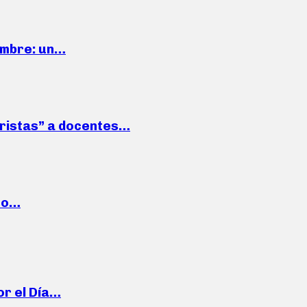
iembre: un…
roristas” a docentes…
cto…
or el Día…