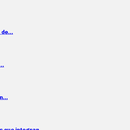
a de…
,…
ón…
ses que integran…