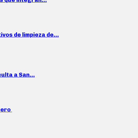
ivos de limpieza de…
culta a San…
mero