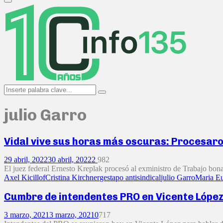
Primary
Menu
Search
Search
for:
julio Garro
Vidal vive sus horas más oscuras: Procesaron
29 abril, 2022
30 abril, 2022
2
982
El juez federal Ernesto Kreplak procesó al exministro de Trabajo bonae
Axel Kicillof
Cristina Kirchner
gestapo antisindical
julio Garro
Maria Eu
Cumbre de intendentes PRO en Vicente López 
3 marzo, 2021
3 marzo, 2021
0
717