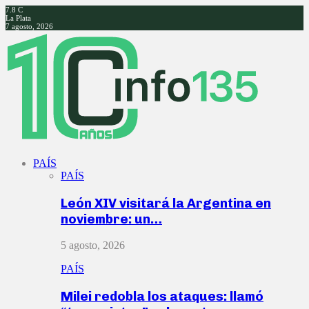
7.8
C
La Plata
7 agosto, 2026
Facebook
Twitter
Instagram
Youtube
PAÍS
PAÍS
León XIV visitará la Argentina en
noviembre: un…
5 agosto, 2026
PAÍS
Milei redobla los ataques: llamó