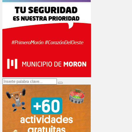
Search
Search
for: