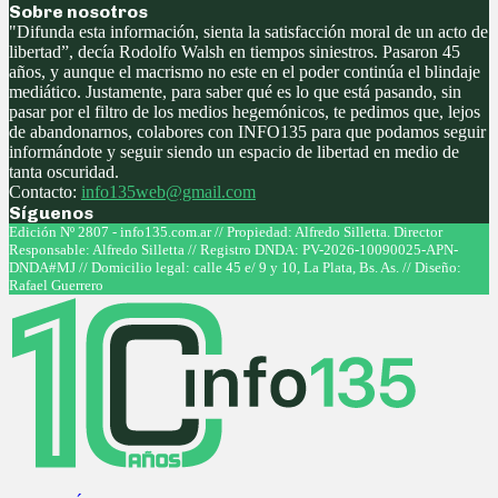
Sobre nosotros
"Difunda esta información, sienta la satisfacción moral de un acto de
libertad”, decía Rodolfo Walsh en tiempos siniestros. Pasaron 45
años, y aunque el macrismo no este en el poder continúa el blindaje
mediático. Justamente, para saber qué es lo que está pasando, sin
pasar por el filtro de los medios hegemónicos, te pedimos que, lejos
de abandonarnos, colabores con INFO135 para que podamos seguir
informándote y seguir siendo un espacio de libertad en medio de
tanta oscuridad.
Contacto:
info135web@gmail.com
Síguenos
Facebook
Twitter
Instagram
Youtube
Edición Nº 2807 - info135.com.ar // Propiedad: Alfredo Silletta. Director
Responsable: Alfredo Silletta // Registro DNDA: PV-2026-10090025-APN-
DNDA#MJ // Domicilio legal: calle 45 e/ 9 y 10, La Plata, Bs. As. // Diseño:
Rafael Guerrero
Facebook
Twitter
Instagram
Youtube