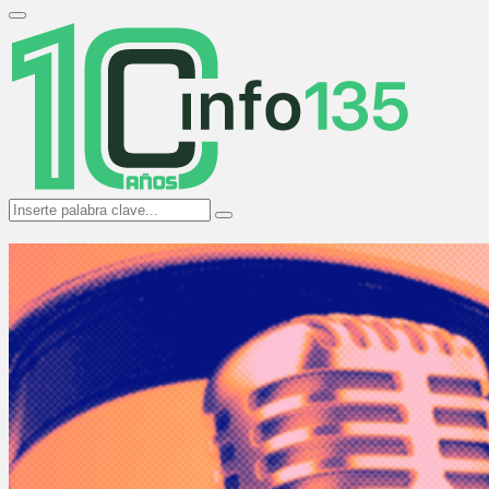
Search
for:
Primary
Menu
Search
Search
for: