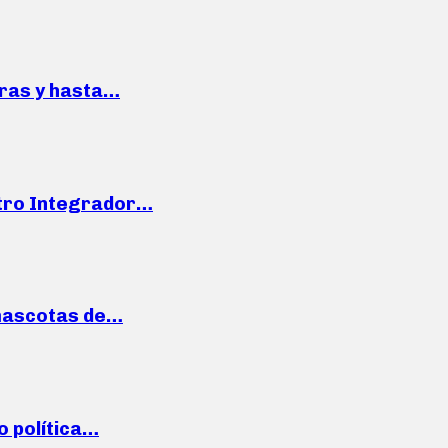
pras y hasta…
ntro Integrador…
mascotas de…
o política…