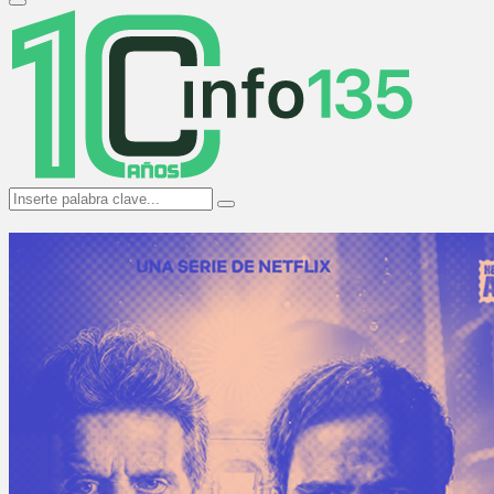
Primary
Menu
Search
Search
for: