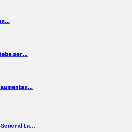
 un…
“Debe ser…
o: aumentan…
e General La…