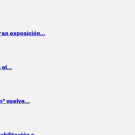
ran exposición…
n el…
wn” vuelve…
habilitación a…