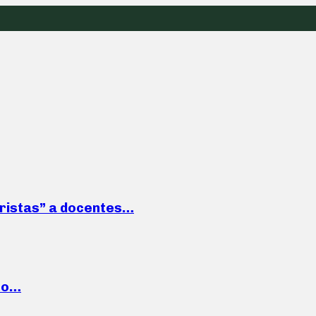
roristas” a docentes…
cto…