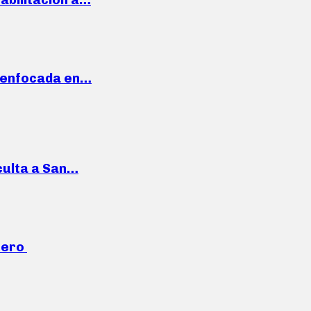
a enfocada en…
culta a San…
mero