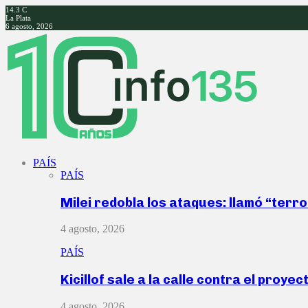
14.3
C
La Plata
6 agosto, 2026
Facebook
Twitter
Instagram
Youtube
PAÍS
PAÍS
Milei redobla los ataques: llamó “ter
4 agosto, 2026
PAÍS
Kicillof sale a la calle contra el proye
4 agosto, 2026