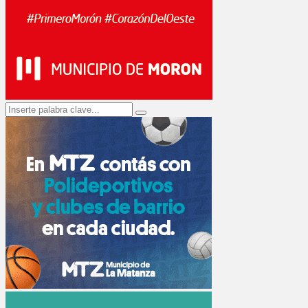
Search
Search
for: