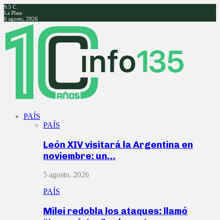
9.5
C
La Plata
6 agosto, 2026
Facebook
Twitter
Instagram
Youtube
PAÍS
PAÍS
León XIV visitará la Argentina en
noviembre: un…
5 agosto, 2026
PAÍS
Milei redobla los ataques: llamó