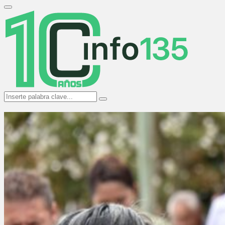
Search
for:
Primary
Menu
Search
Search
for: