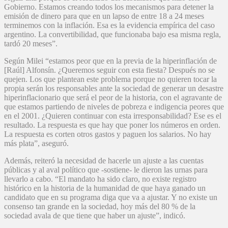
Gobierno. Estamos creando todos los mecanismos para detener la
emisión de dinero para que en un lapso de entre 18 a 24 meses
terminemos con la inflación. Esa es la evidencia empírica del caso
argentino. La convertibilidad, que funcionaba bajo esa misma regla,
tardó 20 meses”.
Según Milei “estamos peor que en la previa de la hiperinflación de
[Raúl] Alfonsín. ¿Queremos seguir con esta fiesta? Después no se
quejen. Los que plantean este problema porque no quieren tocar la
propia serán los responsables ante la sociedad de generar un desastre
hiperinflacionario que será el peor de la historia, con el agravante de
que estamos partiendo de niveles de pobreza e indigencia peores que
en el 2001. ¿Quieren continuar con esta irresponsabilidad? Ese es el
resultado. La respuesta es que hay que poner los números en orden.
La respuesta es corten otros gastos y paguen los salarios. No hay
más plata”, aseguró.
Además, reiteró la necesidad de hacerle un ajuste a las cuentas
públicas y al aval político que -sostiene- le dieron las urnas para
llevarlo a cabo. “El mandato ha sido claro, no existe registro
histórico en la historia de la humanidad de que haya ganado un
candidato que en su programa diga que va a ajustar. Y no existe un
consenso tan grande en la sociedad, hoy más del 80 % de la
sociedad avala de que tiene que haber un ajuste”, indicó.