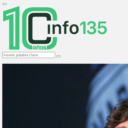
Search
for:
Primary
Menu
Search
Search
for: