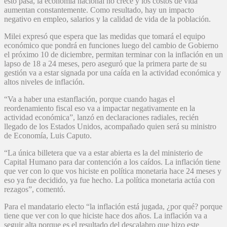
esto pasa, la economía nacional no crece y los costos de vida
aumentan constantemente. Como resultado, hay un impacto
negativo en empleo, salarios y la calidad de vida de la población.
Milei expresó que espera que las medidas que tomará el equipo
económico que pondrá en funciones luego del cambio de Gobierno
el próximo 10 de diciembre, permitan terminar con la inflación en un
lapso de 18 a 24 meses, pero aseguró que la primera parte de su
gestión va a estar signada por una caída en la actividad económica y
altos niveles de inflación.
“Va a haber una estanflación, porque cuando hagas el
reordenamiento fiscal eso va a impactar negativamente en la
actividad económica”, lanzó en declaraciones radiales, recién
llegado de los Estados Unidos, acompañado quien será su ministro
de Economía, Luis Caputo.
“La única billetera que va a estar abierta es la del ministerio de
Capital Humano para dar contención a los caídos. La inflación tiene
que ver con lo que vos hiciste en política monetaria hace 24 meses y
eso ya fue decidido, ya fue hecho. La política monetaria actúa con
rezagos”, comentó.
Para el mandatario electo “la inflación está jugada, ¿por qué? porque
tiene que ver con lo que hiciste hace dos años. La inflación va a
seguir alta porque es el resultado del descalabro que hizo este