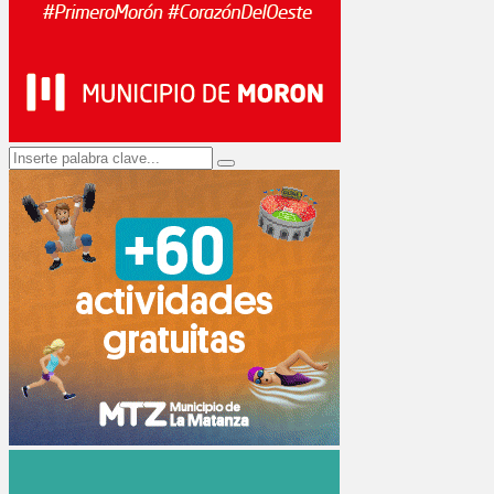
Search
Search
for: