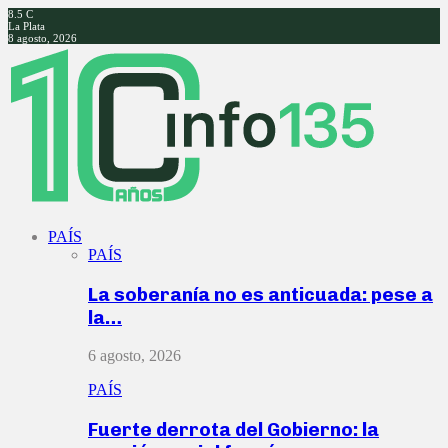
8.5
C
La Plata
8 agosto, 2026
Facebook
Twitter
Instagram
Youtube
PAÍS
PAÍS
La soberanía no es anticuada: pese a
la…
6 agosto, 2026
PAÍS
Fuerte derrota del Gobierno: la