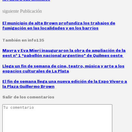
siguiente Publicación
El municipio de alte Brown profundiza los trabajos de
fumigación en las localidades y en los barrios
También en info135
Mayra y Eva Mieri inauguraron la obra de ampliación de la
eest nº 1 “pabellón nacional argentino” de Quilmes oeste
Llega un fin de semana de cine, teatro, música y arte a los
espacios culturales de La Plata
El fin de semana llega una nueva edición de la Expo Vivero a
la Plaza Guillermo Brown
Salir de los comentarios