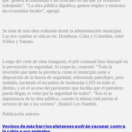
que genera accesibilidad a las troncales en las que ya veníamos
trabajando”. “La obra pública dignifica, genera empleo y motoriza
las economías locales”, agregó.
Se trata de una obra realizada desde la administración municipal.
Las tres cuadras se ubican en: Honduras, Cuba y Colombia, entre
Núñez y Yatasto.
Luego del corte de cinta inaugural, el jefe comunal hizo hincapié en
la prevención en seguridad. Al respecto, comentó: “Toda la
inversión que tanto la provincia como el municipio pone a
disposición de la fuerza de seguridad, reforzando patrullajes, pero
también, haciendo el recambio de luminarias LED en todo el
distrito, y en el acceso del pavimento que facilita que el patrullero
pueda llegar, es velar por la seguridad de todos”. “Esa es la
importancia de la obra pública, cuando la misma está puesta al
servicio de las y los vecinos”, finalizó Leo Nardini.
Publicación anterior
Vecinos de más barrios platenses podrán vacunar contra
la rabia a sus animales