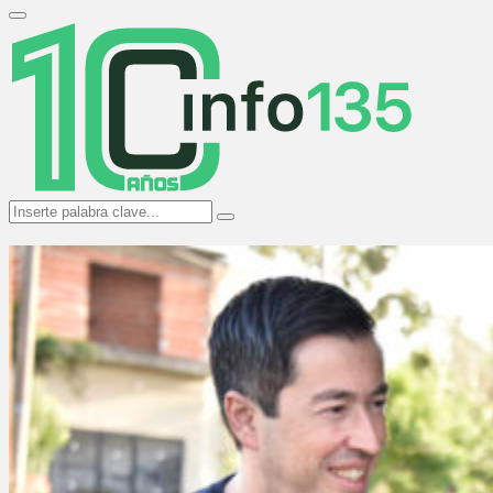
Search
for:
Primary
Menu
Search
Search
for: