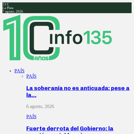
13
C
La Plata
7 agosto, 2026
Facebook
Twitter
Instagram
Youtube
PAÍS
PAÍS
La soberanía no es anticuada: pese a
la…
6 agosto, 2026
PAÍS
Fuerte derrota del Gobierno: la