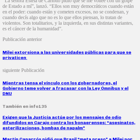
“La señora Estela de Carlotto pidió que se me voltee con un golpe
de Estado a mí”, lanzó. “Ellos son muy democráticos cuando están
en el poder: cuando están y cometen excesos, no se condenan, y
cuando decís algo que no es lo que ellos piensan, lo tratan de
violentos. Son totalitarios, y la izquierda, en sus distintas variantes,
es el cáncer de la humanidad”.
Publicación anterior
Milei extorsiona a las universidades públicas para que se
privaticen
siguiente Publicación
Mientras tensa el vínculo con los gobernadores, el
Gobierno teme volver a fracasar con la Ley Ómnibus y el
DNU
También en info135
Exigen que la Justicia actúe por los mensajes de odio
difundidos en Carajo contra los bonaerenses: “asesinatos,
esterilizaciones, bombas de napalm”
Martín Caparrós pidió que Brasil “meta preso” a Milei por