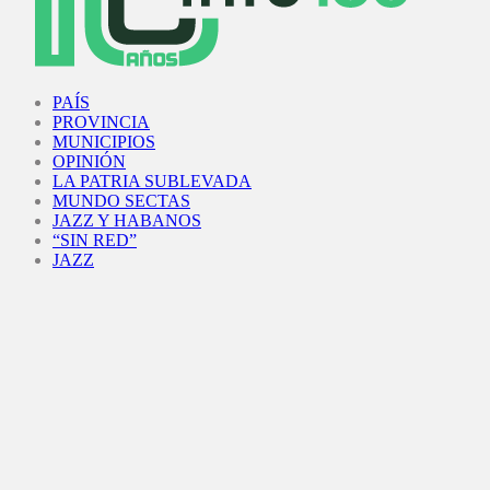
Facebook
Twitter
Instagram
Youtube
PAÍS
PROVINCIA
MUNICIPIOS
OPINIÓN
LA PATRIA SUBLEVADA
MUNDO SECTAS
JAZZ Y HABANOS
“SIN RED”
JAZZ