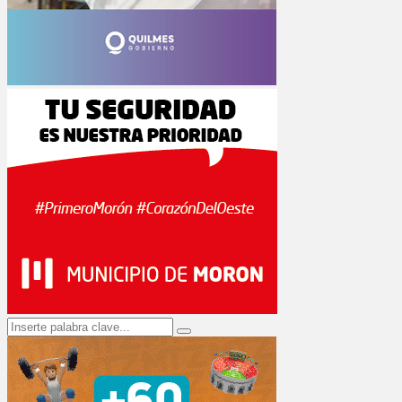
Search
Search
for: