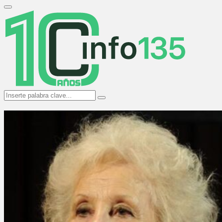
Search
for:
Primary
Menu
Search
Search
for: