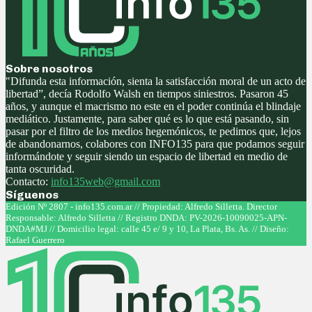
Sobre nosotros
"Difunda esta información, sienta la satisfacción moral de un acto de
libertad”, decía Rodolfo Walsh en tiempos siniestros. Pasaron 45
años, y aunque el macrismo no este en el poder continúa el blindaje
mediático. Justamente, para saber qué es lo que está pasando, sin
pasar por el filtro de los medios hegemónicos, te pedimos que, lejos
de abandonarnos, colabores con INFO135 para que podamos seguir
informándote y seguir siendo un espacio de libertad en medio de
tanta oscuridad.
Contacto:
info135web@gmail.com
Síguenos
Facebook
Twitter
Instagram
Youtube
Edición Nº 2807 - info135.com.ar // Propiedad: Alfredo Silletta. Director
Responsable: Alfredo Silletta // Registro DNDA: PV-2026-10090025-APN-
DNDA#MJ // Domicilio legal: calle 45 e/ 9 y 10, La Plata, Bs. As. // Diseño:
Rafael Guerrero