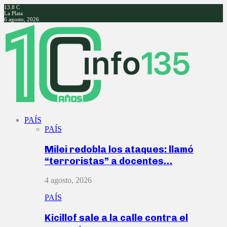
13.8
C
La Plata
6 agosto, 2026
Facebook
Twitter
Instagram
Youtube
PAÍS
PAÍS
Milei redobla los ataques: llamó
“terroristas” a docentes…
4 agosto, 2026
PAÍS
Kicillof sale a la calle contra el