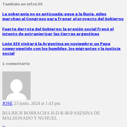
También en info135
La soberanía no es anticuada: pese a la lluvia, miles
marchan al Congreso para frenar el proyecto del Gobierno
Fuerte derrota del Gobierno: la presión social frenó el
intento de extranjerizar las tierras argentinas
León XIV visitará la Argentina en noviembre: un Papa
comprometido con los humildes, los migrantes y la justicia
social
1 comentario
JOSE
23 junio, 2024 at 1:43 pm
BULRICH BORRACHA H-D-R-M-P ASESINA DE
MALDONADO Y NUHUEL