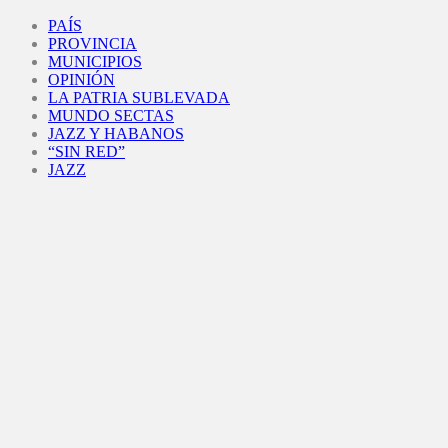
Facebook
Twitter
Instagram
Youtube
PAÍS
PROVINCIA
MUNICIPIOS
OPINIÓN
LA PATRIA SUBLEVADA
MUNDO SECTAS
JAZZ Y HABANOS
“SIN RED”
JAZZ