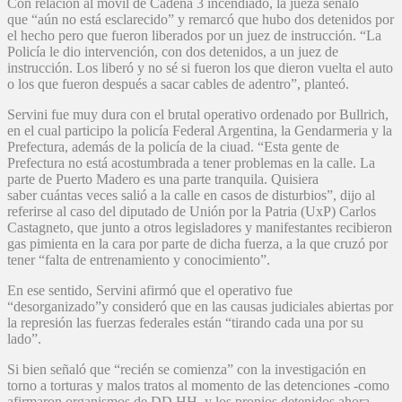
Con relación al móvil de Cadena 3 incendiado, la jueza señaló
que “aún no está esclarecido” y remarcó que hubo dos detenidos por
el hecho pero que fueron liberados por un juez de instrucción. “La
Policía le dio intervención, con dos detenidos, a un juez de
instrucción. Los liberó y no sé si fueron los que dieron vuelta el auto
o los que fueron después a sacar cables de adentro”, planteó.
Servini fue muy dura con el brutal operativo ordenado por Bullrich,
en el cual participo la policía Federal Argentina, la Gendarmeria y la
Prefectura, además de la policía de la ciuad. “Esta gente de
Prefectura no está acostumbrada a tener problemas en la calle. La
parte de Puerto Madero es una parte tranquila. Quisiera
saber cuántas veces salió a la calle en casos de disturbios”, dijo al
referirse al caso del diputado de Unión por la Patria (UxP) Carlos
Castagneto, que junto a otros legisladores y manifestantes recibieron
gas pimienta en la cara por parte de dicha fuerza, a la que cruzó por
tener “falta de entrenamiento y conocimiento”.
En ese sentido, Servini afirmó que el operativo fue
“desorganizado”y consideró que en las causas judiciales abiertas por
la represión las fuerzas federales están “tirando cada una por su
lado”.
Si bien señaló que “recién se comienza” con la investigación en
torno a torturas y malos tratos al momento de las detenciones -como
afirmaron organismos de DD.HH. y los propios detenidos ahora