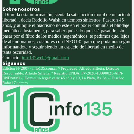
Sobre nosotros
"Difunda esta información, sienta la satisfacción moral de un acto de
libertad”, decía Rodolfo Walsh en tiempos siniestros. Pasaron 45
años, y aunque el macrismo no este en el poder continúa el blindaje
mediático. Justamente, para saber qué es lo que está pasando, sin
pasar por el filtro de los medios hegemónicos, te pedimos que, lejos
de abandonarnos, colabores con INFO135 para que podamos seguir
informándote y seguir siendo un espacio de libertad en medio de
tanta oscuridad.
Contacto:
info135web@gmail.com
Síguenos
Facebook
Twitter
Instagram
Youtube
Edición Nº 2807 - info135.com.ar // Propiedad: Alfredo Silletta. Director
Responsable: Alfredo Silletta // Registro DNDA: PV-2026-10090025-APN-
DNDA#MJ // Domicilio legal: calle 45 e/ 9 y 10, La Plata, Bs. As. // Diseño:
Rafael Guerrero