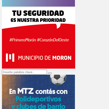
Search
Search
for: