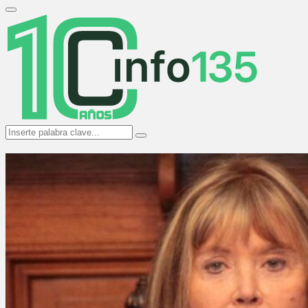
Search
for:
Primary
Menu
Search
Search
for: