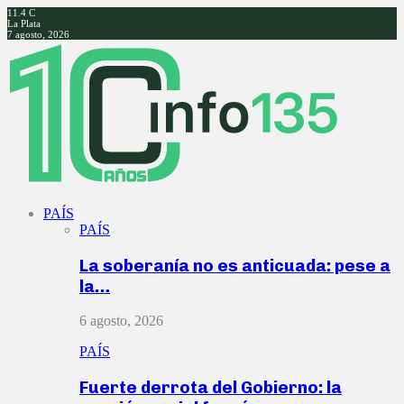
11.4
C
La Plata
7 agosto, 2026
Facebook
Twitter
Instagram
Youtube
PAÍS
PAÍS
La soberanía no es anticuada: pese a
la…
6 agosto, 2026
PAÍS
Fuerte derrota del Gobierno: la