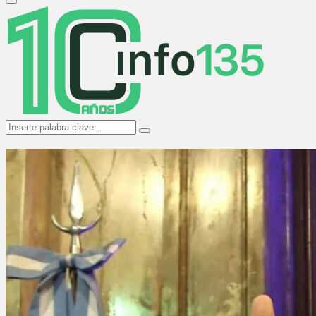
Primary
Menu
Search
Search
for: