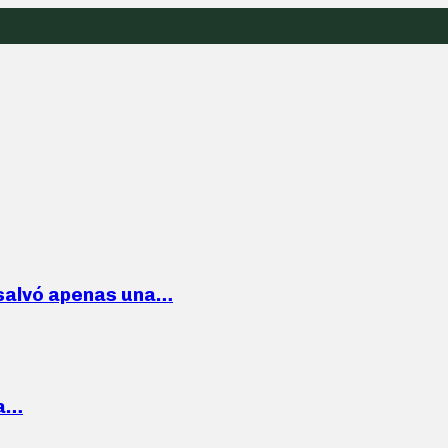
 salvó apenas una…
la…