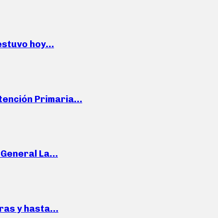
 estuvo hoy…
Atención Primaria…
e General La…
pras y hasta…