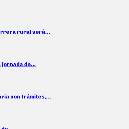
arrera rural será…
a jornada de…
aria con trámites,…
a de…