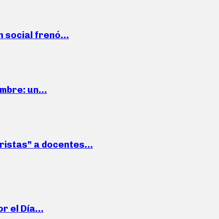
n social frenó…
iembre: un…
roristas” a docentes…
or el Día…