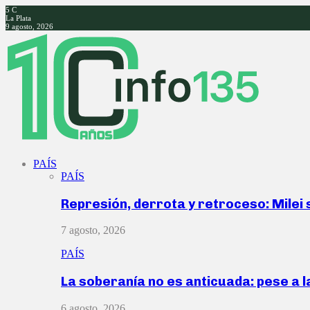
5
C
La Plata
9 agosto, 2026
Facebook
Twitter
Instagram
Youtube
PAÍS
PAÍS
Represión, derrota y retroceso: Milei
7 agosto, 2026
PAÍS
La soberanía no es anticuada: pese a 
6 agosto, 2026