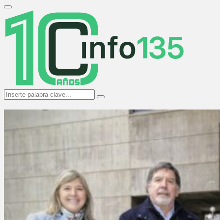
Search
for:
Primary
Menu
Search
Search
for: