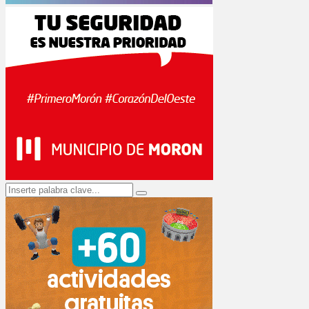
Search
Search
for: