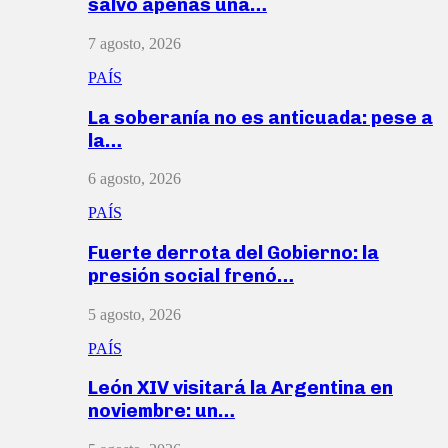
salvó apenas una…
7 agosto, 2026
PAÍS
La soberanía no es anticuada: pese a
la…
6 agosto, 2026
PAÍS
Fuerte derrota del Gobierno: la
presión social frenó…
5 agosto, 2026
PAÍS
León XIV visitará la Argentina en
noviembre: un…