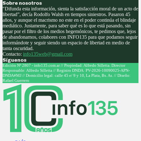
Sobre nosotros
"Difunda esta información, sienta la satisfacción moral de un acto de
libertad”, decía Rodolfo Walsh en tiempos siniestros. Pasaron 45
años, y aunque el macrismo no este en el poder continúa el blindaje
mediático. Justamente, para saber qué es lo que está pasando, sin
pasar por el filtro de los medios hegemónicos, te pedimos que, lejos
de abandonarnos, colabores con INFO135 para que podamos seguir
informándote y seguir siendo un espacio de libertad en medio de
tanta oscuridad.
Contacto:
info135web@gmail.com
Síguenos
Facebook
Twitter
Instagram
Youtube
Edición Nº 2807 - info135.com.ar // Propiedad: Alfredo Silletta. Director
Responsable: Alfredo Silletta // Registro DNDA: PV-2026-10090025-APN-
DNDA#MJ // Domicilio legal: calle 45 e/ 9 y 10, La Plata, Bs. As. // Diseño:
Rafael Guerrero
Facebook
Twitter
Instagram
Youtube