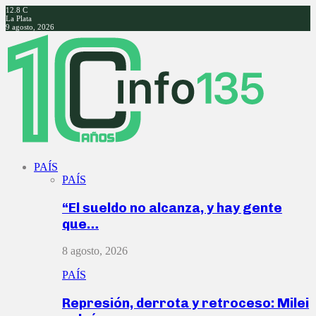
12.8
C
La Plata
9 agosto, 2026
Facebook
Twitter
Instagram
Youtube
PAÍS
PAÍS
“El sueldo no alcanza, y hay gente
que…
8 agosto, 2026
PAÍS
Represión, derrota y retroceso: Milei