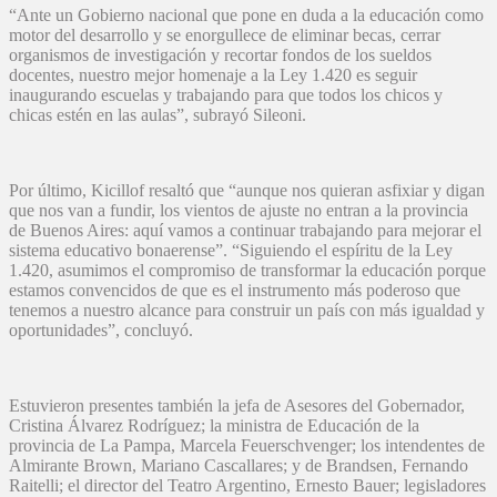
“Ante un Gobierno nacional que pone en duda a la educación como
motor del desarrollo y se enorgullece de eliminar becas, cerrar
organismos de investigación y recortar fondos de los sueldos
docentes, nuestro mejor homenaje a la Ley 1.420 es seguir
inaugurando escuelas y trabajando para que todos los chicos y
chicas estén en las aulas”, subrayó Sileoni.
Por último, Kicillof resaltó que “aunque nos quieran asfixiar y digan
que nos van a fundir, los vientos de ajuste no entran a la provincia
de Buenos Aires: aquí vamos a continuar trabajando para mejorar el
sistema educativo bonaerense”. “Siguiendo el espíritu de la Ley
1.420, asumimos el compromiso de transformar la educación porque
estamos convencidos de que es el instrumento más poderoso que
tenemos a nuestro alcance para construir un país con más igualdad y
oportunidades”, concluyó.
Estuvieron presentes también la jefa de Asesores del Gobernador,
Cristina Álvarez Rodríguez; la ministra de Educación de la
provincia de La Pampa, Marcela Feuerschvenger; los intendentes de
Almirante Brown, Mariano Cascallares; y de Brandsen, Fernando
Raitelli; el director del Teatro Argentino, Ernesto Bauer; legisladores