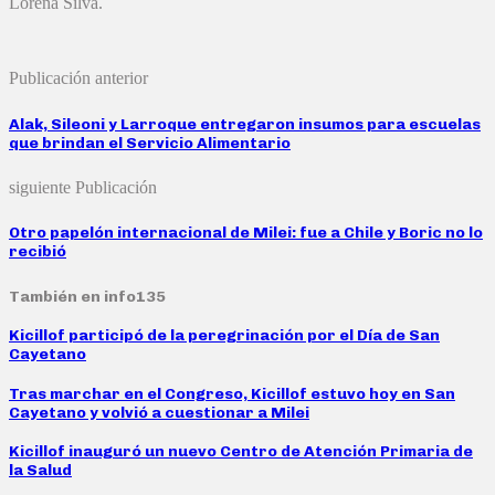
Lorena Silva.
Publicación anterior
Alak, Sileoni y Larroque entregaron insumos para escuelas
que brindan el Servicio Alimentario
siguiente Publicación
Otro papelón internacional de Milei: fue a Chile y Boric no lo
recibió
También en info135
Kicillof participó de la peregrinación por el Día de San
Cayetano
Tras marchar en el Congreso, Kicillof estuvo hoy en San
Cayetano y volvió a cuestionar a Milei
Kicillof inauguró un nuevo Centro de Atención Primaria de
la Salud