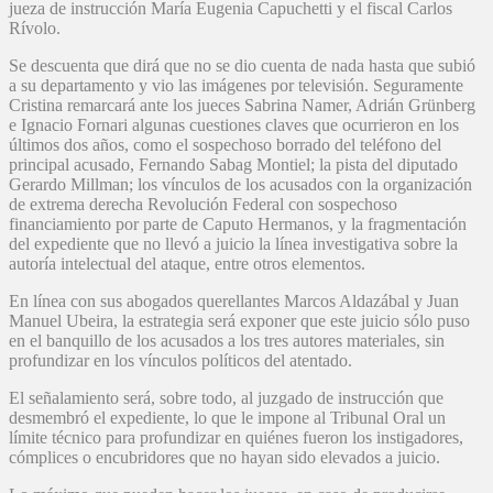
jueza de instrucción María Eugenia Capuchetti y el fiscal Carlos
Rívolo.
Se descuenta que dirá que no se dio cuenta de nada hasta que subió
a su departamento y vio las imágenes por televisión. Seguramente
Cristina remarcará ante los jueces Sabrina Namer, Adrián Grünberg
e Ignacio Fornari algunas cuestiones claves que ocurrieron en los
últimos dos años, como el sospechoso borrado del teléfono del
principal acusado, Fernando Sabag Montiel; la pista del diputado
Gerardo Millman; los vínculos de los acusados con la organización
de extrema derecha Revolución Federal con sospechoso
financiamiento por parte de Caputo Hermanos, y la fragmentación
del expediente que no llevó a juicio la línea investigativa sobre la
autoría intelectual del ataque, entre otros elementos.
En línea con sus abogados querellantes Marcos Aldazábal y Juan
Manuel Ubeira, la estrategia será exponer que este juicio sólo puso
en el banquillo de los acusados a los tres autores materiales, sin
profundizar en los vínculos políticos del atentado.
El señalamiento será, sobre todo, al juzgado de instrucción que
desmembró el expediente, lo que le impone al Tribunal Oral un
límite técnico para profundizar en quiénes fueron los instigadores,
cómplices o encubridores que no hayan sido elevados a juicio.