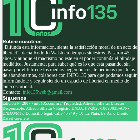
Sobre nosotros
"Difunda esta información, sienta la satisfacción moral de un acto de
libertad”, decía Rodolfo Walsh en tiempos siniestros. Pasaron 45
años, y aunque el macrismo no este en el poder continúa el blindaje
mediático. Justamente, para saber qué es lo que está pasando, sin
pasar por el filtro de los medios hegemónicos, te pedimos que, lejos
de abandonarnos, colabores con INFO135 para que podamos seguir
informándote y seguir siendo un espacio de libertad en medio de
tanta oscuridad.
Contacto:
info135web@gmail.com
Síguenos
Facebook
Twitter
Instagram
Youtube
Edición Nº 2807 - info135.com.ar // Propiedad: Alfredo Silletta. Director
Responsable: Alfredo Silletta // Registro DNDA: PV-2026-10090025-APN-
DNDA#MJ // Domicilio legal: calle 45 e/ 9 y 10, La Plata, Bs. As. // Diseño:
Rafael Guerrero