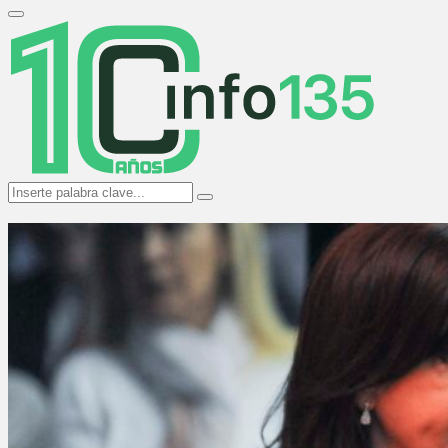
Search
for:
Primary
Menu
Search
Search
for: