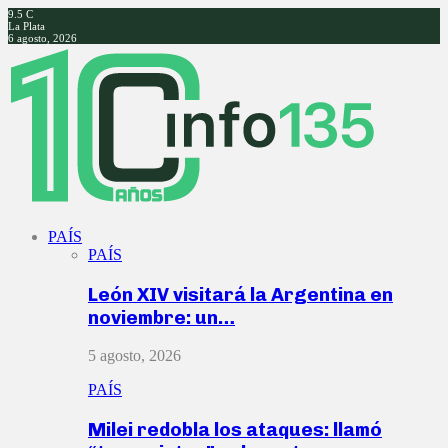
9.5
C
La Plata
6 agosto, 2026
Facebook
Twitter
Instagram
Youtube
PAÍS
PAÍS
León XIV visitará la Argentina en
noviembre: un…
5 agosto, 2026
PAÍS
Milei redobla los ataques: llamó