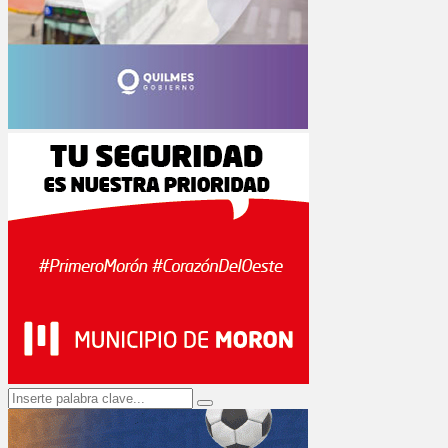
Search
Search
for: