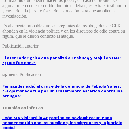
Lo máximo que pueden hacer los jueces, en caso de producirse
alguna prueba en ese sentido durante el debate, es extraer testimonio
y enviarlo a la jueza y fiscal de instrucción para que amplíen la
investigación.
Es altamente probable que las preguntas de los abogados de CFK
ahonden en la violencia política y en los discursos de odio contra su
figura, que le dieron contexto al ataque.
Publicación anterior
El aterrador grito que paralizó a Trebucq y Majul en LN+:
“¿Qué fue eso?”
siguiente Publicación
Fernández salió al cruce de la denuncia de Fabiola Yañez:
“El ojo morado fue por un tratamiento estético contra las
arrugas”
También en info135
León XIV visitará la Argentina en noviembre: un Papa
comprometido con los humildes, los migrantes y la justicia
social