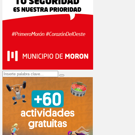
Search
Search
for: