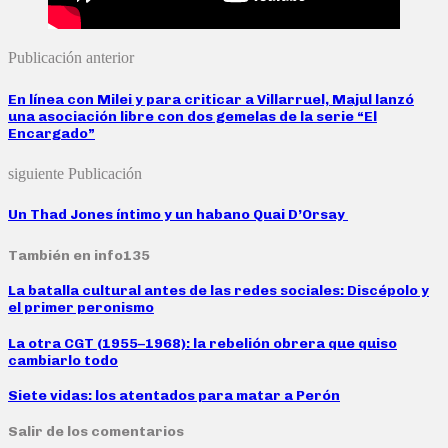
Publicación anterior
En línea con Milei y para criticar a Villarruel, Majul lanzó
una asociación libre con dos gemelas de la serie “El
Encargado”
siguiente Publicación
Un Thad Jones íntimo y un habano Quai D’Orsay
También en info135
La batalla cultural antes de las redes sociales: Discépolo y
el primer peronismo
La otra CGT (1955–1968): la rebelión obrera que quiso
cambiarlo todo
Siete vidas: los atentados para matar a Perón
Salir de los comentarios