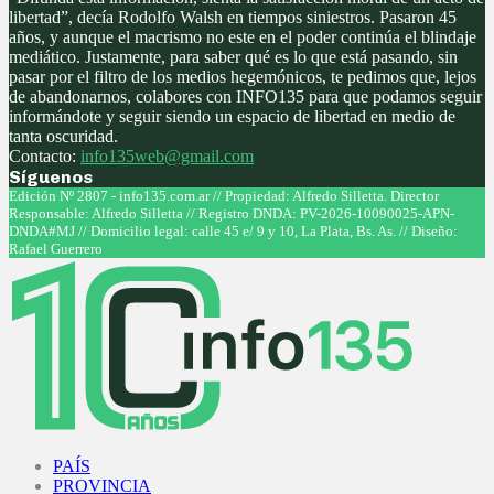
libertad”, decía Rodolfo Walsh en tiempos siniestros. Pasaron 45
años, y aunque el macrismo no este en el poder continúa el blindaje
mediático. Justamente, para saber qué es lo que está pasando, sin
pasar por el filtro de los medios hegemónicos, te pedimos que, lejos
de abandonarnos, colabores con INFO135 para que podamos seguir
informándote y seguir siendo un espacio de libertad en medio de
tanta oscuridad.
Contacto:
info135web@gmail.com
Síguenos
Facebook
Twitter
Instagram
Youtube
Edición Nº 2807 - info135.com.ar // Propiedad: Alfredo Silletta. Director
Responsable: Alfredo Silletta // Registro DNDA: PV-2026-10090025-APN-
DNDA#MJ // Domicilio legal: calle 45 e/ 9 y 10, La Plata, Bs. As. // Diseño:
Rafael Guerrero
Facebook
Twitter
Instagram
Youtube
PAÍS
PROVINCIA