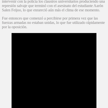
intervenir con la policía los claustros universitarios produciendo una
represión salvaje que terminó con el asesinato del estudiante Aarón
Salen Feijoo, lo que enrareció aún más el clima de ese momento.
Fue entonces que comenzó a percibirse por primera vez que las
fuerzas armadas no estaban unidas, lo que fue utilizado rápidamente
por la oposición.