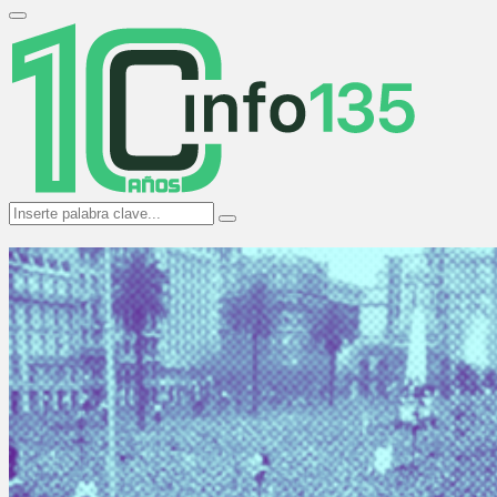
Search
for:
Primary
Menu
Search
Search
for: