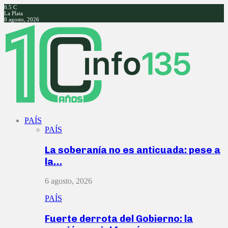
8.5
C
La Plata
8 agosto, 2026
Facebook
Twitter
Instagram
Youtube
PAÍS
PAÍS
La soberanía no es anticuada: pese a
la…
6 agosto, 2026
PAÍS
Fuerte derrota del Gobierno: la