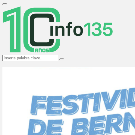
Search
for:
Primary
Menu
Search
Search
for: