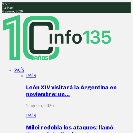
9.5
C
La Plata
6 agosto, 2026
Facebook
Twitter
Instagram
Youtube
PAÍS
PAÍS
León XIV visitará la Argentina en
noviembre: un…
5 agosto, 2026
PAÍS
Milei redobla los ataques: llamó