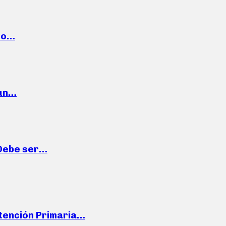
cto…
 un…
“Debe ser…
Atención Primaria…