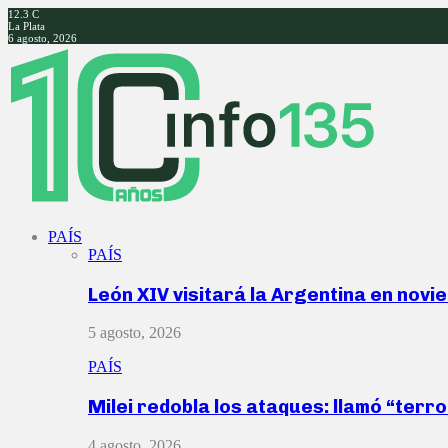
12.3
C
La Plata
6 agosto, 2026
Facebook
Twitter
Instagram
Youtube
PAÍS
PAÍS
León XIV visitará la Argentina en nov
5 agosto, 2026
PAÍS
Milei redobla los ataques: llamó “ter
4 agosto, 2026