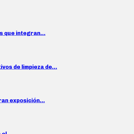
ses que integran…
ivos de limpieza de…
ran exposición…
n el…