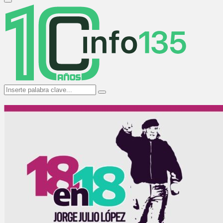
Primary
Menu
Search
Search
for: