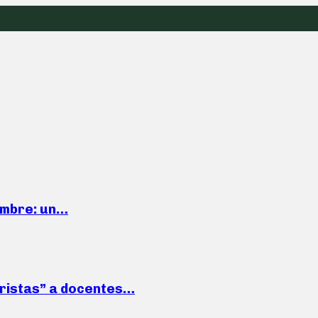
iembre: un…
roristas” a docentes…