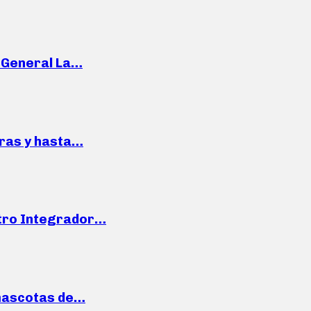
e General La…
pras y hasta…
ntro Integrador…
mascotas de…