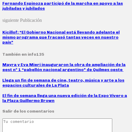
Fernando Espinoza participó de la marcha en apoyo a las
jubiladas y jubilados
siguiente Publicación
Kicillof: “El Gobierno Nacional está llevando adelante el
mismo programa que fracasó tantas veces en nuestro
país”
También en info135
Mayra y Eva Mieri inauguraron la obra de ampliación de la
eest nº 1 “pabellón nacional argentino” de Quilmes oeste
Llega un fin de semana de cine, teatro, música y arte a los
espacios culturales de La Plata
El fin de semana llega una nueva edición de la Expo Vivero a
la Plaza Guillermo Brown
Salir de los comentarios