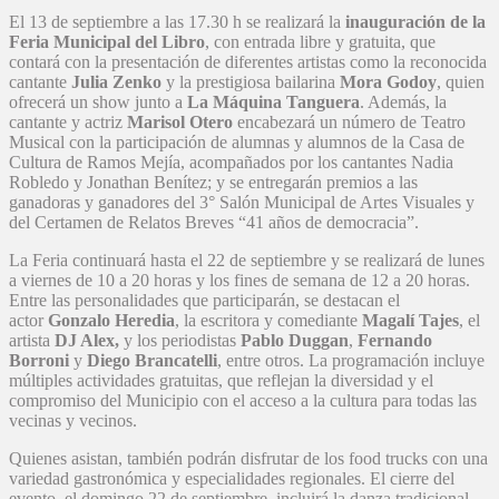
El 13 de septiembre a las 17.30 h se realizará la
inauguración de la
Feria Municipal del Libro
, con entrada libre y gratuita, que
contará con la presentación de diferentes artistas como la reconocida
cantante
Julia Zenko
y la prestigiosa bailarina
Mora Godoy
, quien
ofrecerá un show junto a
La Máquina Tanguera
. Además, la
cantante y actriz
Marisol Otero
encabezará un número de Teatro
Musical con la participación de alumnas y alumnos de la Casa de
Cultura de Ramos Mejía, acompañados por los cantantes Nadia
Robledo y Jonathan Benítez; y se entregarán premios a las
ganadoras y ganadores del 3° Salón Municipal de Artes Visuales y
del Certamen de Relatos Breves “41 años de democracia”.
La Feria continuará hasta el 22 de septiembre y se realizará de lunes
a viernes de 10 a 20 horas y los fines de semana de 12 a 20 horas.
Entre las personalidades que participarán, se destacan el
actor
Gonzalo Heredia
, la escritora y comediante
Magalí Tajes
, el
artista
DJ Alex,
y los periodistas
Pablo Duggan
,
Fernando
Borroni
y
Diego Brancatelli
, entre otros. La programación incluye
múltiples actividades gratuitas, que reflejan la diversidad y el
compromiso del Municipio con el acceso a la cultura para todas las
vecinas y vecinos.
Quienes asistan, también podrán disfrutar de los food trucks con una
variedad gastronómica y especialidades regionales. El cierre del
evento, el domingo 22 de septiembre, incluirá la danza tradicional