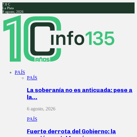
7.8
C
La Plata
8 agosto, 2026
Facebook
Twitter
Instagram
Youtube
PAÍS
PAÍS
La soberanía no es anticuada: pese a
la…
6 agosto, 2026
PAÍS
Fuerte derrota del Gobierno: la