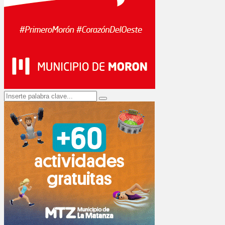
Search
Search
for: