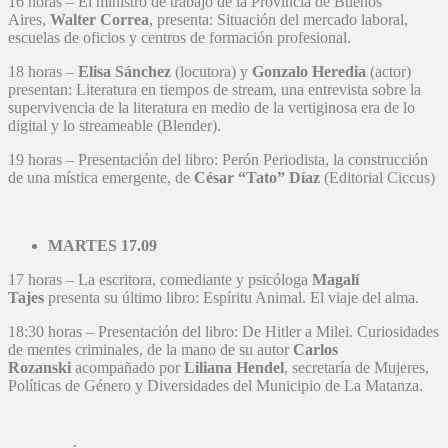
16 horas – El ministro de trabajo de la Provincia de Buenos
Aires,
Walter Correa
, presenta: Situación del mercado laboral,
escuelas de oficios y centros de formación profesional.
18 horas –
Elisa Sánchez
(locutora) y
Gonzalo Heredia
(actor)
presentan: Literatura en tiempos de stream, una entrevista sobre la
supervivencia de la literatura en medio de la vertiginosa era de lo
digital y lo streameable (Blender).
19 horas – Presentación del libro: Perón Periodista, la construcción
de una mística emergente, de
César “Tato” Díaz
(Editorial Ciccus)
MARTES 17.09
17 horas – La escritora, comediante y psicóloga
Magalí
Tajes
presenta su último libro: Espíritu Animal. El viaje del alma.
18:30 horas – Presentación del libro: De Hitler a Milei. Curiosidades
de mentes criminales, de la mano de su autor
Carlos
Rozanski
acompañado por
Liliana Hendel
, secretaría de Mujeres,
Políticas de Género y Diversidades del Municipio de La Matanza.