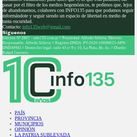
pasar por el filtro de los medios hegemónicos, te pedimos que, lejos
de abandonarnos, colabores con INFO135 para que podamos seguir
informándote y seguir siendo un espacio de libertad en medio de
tanta oscuridad.
Contacto:
info135web@gmail.com
Síguenos
Facebook
Twitter
Instagram
Youtube
Edición Nº 2807 - info135.com.ar // Propiedad: Alfredo Silletta. Director
Responsable: Alfredo Silletta // Registro DNDA: PV-2026-10090025-APN-
DNDA#MJ // Domicilio legal: calle 45 e/ 9 y 10, La Plata, Bs. As. // Diseño:
Rafael Guerrero
Facebook
Twitter
Instagram
Youtube
PAÍS
PROVINCIA
MUNICIPIOS
OPINIÓN
LA PATRIA SUBLEVADA