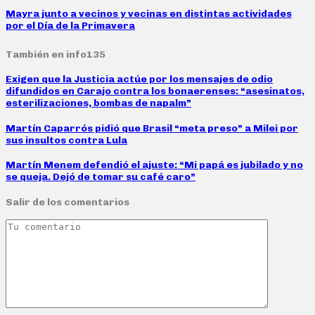
Mayra junto a vecinos y vecinas en distintas actividades
por el Día de la Primavera
También en info135
Exigen que la Justicia actúe por los mensajes de odio
difundidos en Carajo contra los bonaerenses: “asesinatos,
esterilizaciones, bombas de napalm”
Martín Caparrós pidió que Brasil “meta preso” a Milei por
sus insultos contra Lula
Martín Menem defendió el ajuste: “Mi papá es jubilado y no
se queja. Dejó de tomar su café caro”
Salir de los comentarios