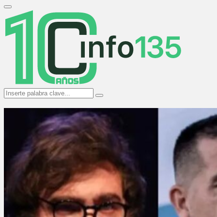
Search
for:
Primary
Menu
Search
Search
for: