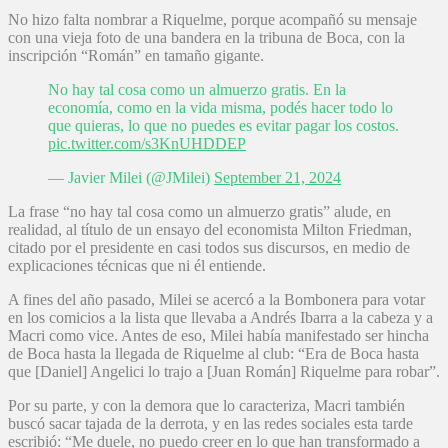
No hizo falta nombrar a Riquelme, porque acompañó su mensaje
con una vieja foto de una bandera en la tribuna de Boca, con la
inscripción “Román” en tamaño gigante.
No hay tal cosa como un almuerzo gratis. En la
economía, como en la vida misma, podés hacer todo lo
que quieras, lo que no puedes es evitar pagar los costos.
pic.twitter.com/s3KnUHDDEP
— Javier Milei (@JMilei)
September 21, 2024
La frase “no hay tal cosa como un almuerzo gratis” alude, en
realidad, al título de un ensayo del economista Milton Friedman,
citado por el presidente en casi todos sus discursos, en medio de
explicaciones técnicas que ni él entiende.
A fines del año pasado, Milei se acercó a la Bombonera para votar
en los comicios a la lista que llevaba a Andrés Ibarra a la cabeza y a
Macri como vice. Antes de eso, Milei había manifestado ser hincha
de Boca hasta la llegada de Riquelme al club: “Era de Boca hasta
que [Daniel] Angelici lo trajo a [Juan Román] Riquelme para robar”.
Por su parte, y con la demora que lo caracteriza, Macri también
buscó sacar tajada de la derrota, y en las redes sociales esta tarde
escribió: “Me duele, no puedo creer en lo que han transformado a