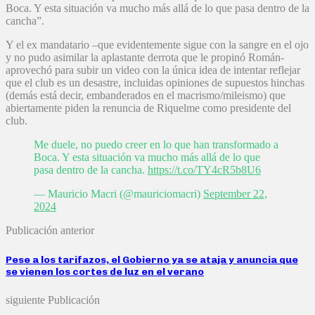
Boca. Y esta situación va mucho más allá de lo que pasa dentro de la
cancha”.
Y el ex mandatario –que evidentemente sigue con la sangre en el ojo
y no pudo asimilar la aplastante derrota que le propinó Román-
aprovechó para subir un video con la única idea de intentar reflejar
que el club es un desastre, incluidas opiniones de supuestos hinchas
(demás está decir, embanderados en el macrismo/mileismo) que
abiertamente piden la renuncia de Riquelme como presidente del
club.
Me duele, no puedo creer en lo que han transformado a
Boca. Y esta situación va mucho más allá de lo que
pasa dentro de la cancha.
https://t.co/TY4cR5b8U6
— Mauricio Macri (@mauriciomacri)
September 22,
2024
Publicación anterior
Pese a los tarifazos, el Gobierno ya se ataja y anuncia que
se vienen los cortes de luz en el verano
siguiente Publicación