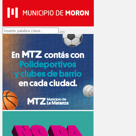
Search
Search
for: